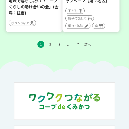
地域で暮らしたい 「コープ
ャンペーン【第２地区】
くらしの助け合いの会」(会
子ども
場：住吉)
親子で楽しむ
ボランティア
学び・体験
食
1
2
3
7
次へ
…