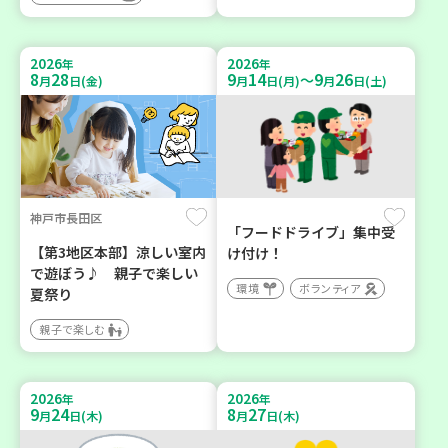
2026
2026
年
年
8
28
9
14
9
26
～
月
日(金)
月
日(月)
月
日(土)
神戸市長田区
「フードドライブ」集中受
【第3地区本部】涼しい室内
け付け！
で遊ぼう♪ 親子で楽しい
環境
ボランティア
夏祭り
親子で楽しむ
2026
2026
年
年
9
24
8
27
月
日(木)
月
日(木)