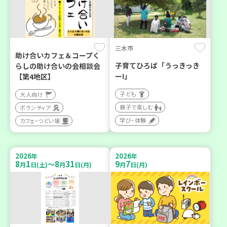
三木市
助け合いカフェ＆コープく
子育てひろば「うっきっき
らしの助け合いの会相談会
ー!」
【第4地区】
子ども
大人向け
親子で楽しむ
ボランティア
学び・体験
カフェ・つどい場
2026
2026
年
年
8
1
8
31
9
7
～
月
日(土)
月
日(月)
月
日(月)