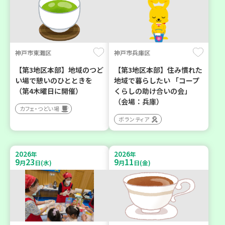
神戸市東灘区
神戸市兵庫区
【第3地区本部】地域のつど
【第3地区本部】住み慣れた
い場で憩いのひとときを
地域で暮らしたい 「コープ
（第4木曜日に開催）
くらしの助け合いの会」
（会場：兵庫）
カフェ・つどい場
ボランティア
2026
2026
年
年
9
23
9
11
月
日(水)
月
日(金)