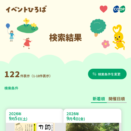
検索結果
122
検索条件を変更
件表示（1-18件表示）
検索条件
新着順
開催日順
2026
2026
年
年
9
5
9
4
月
日(土)
月
日(金)