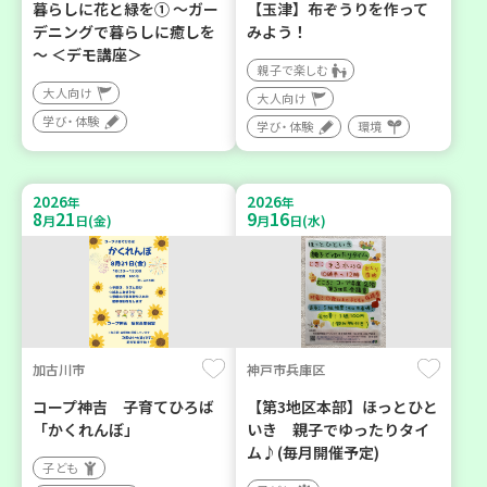
暮らしに花と緑を① ～ガー
【玉津】布ぞうりを作って
デニングで暮らしに癒しを
みよう！
～ ＜デモ講座＞
親子で楽しむ
大人向け
大人向け
学び・体験
学び・体験
環境
2026
2026
年
年
8
21
9
16
月
日(金)
月
日(水)
加古川市
神戸市兵庫区
コープ神吉 子育てひろば
【第3地区本部】ほっとひと
「かくれんぼ」
いき 親子でゆったりタイ
ム♪(毎月開催予定)
子ども