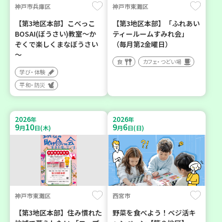
神戸市兵庫区
神戸市東灘区
【第3地区本部】こべっこ
【第3地区本部】「ふれあい
BOSAI(ぼうさい)教室～か
ティールームすみれ会」
ぞくで楽しくまなぼうさい
（毎月第2金曜日）
～
食
カフェ・つどい場
学び・体験
平和・防災
2026
2026
年
年
9
10
9
6
月
日(木)
月
日(日)
神戸市東灘区
西宮市
【第3地区本部】住み慣れた
野菜を食べよう！ベジ活キ