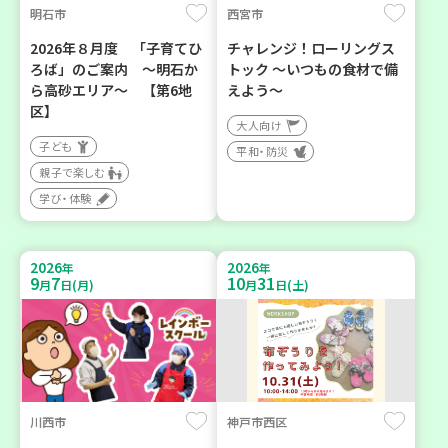
明石市
西宮市
2026年８月度 「子育てひ
チャレンジ！ローリングス
ろば」のご案内 ～明石か
トック ～いつもの食材で備
ら高砂エリア～ 【第6地
えよう～
区】
大人向け
子ども
平和・防災
親子で楽しむ
学び・体験
2026
2026
年
年
9
7
10
31
月
日(月)
月
日(土)
川西市
神戸市西区