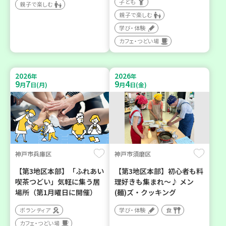
子ども
親子で楽しむ
親子で楽しむ
学び・体験
カフェ・つどい場
2026
2026
年
年
9
7
9
4
月
日(月)
月
日(金)
神戸市兵庫区
神戸市須磨区
【第3地区本部】「ふれあい
【第3地区本部】初心者も料
喫茶つどい」気軽に集う居
理好きも集まれ～♪ メン
場所（第1月曜日に開催）
(麺)ズ・クッキング
ボランティア
学び・体験
食
カフェ・つどい場