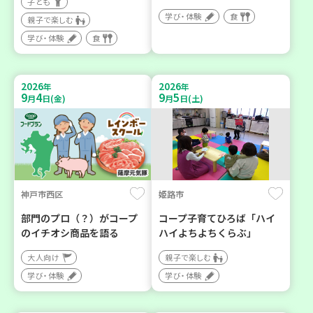
子ども
学び・体験
食
親子で楽しむ
学び・体験
食
2026
2026
年
年
9
4
9
5
月
日(金)
月
日(土)
神戸市西区
姫路市
部門のプロ（？）がコープ
コープ子育てひろば「ハイ
のイチオシ商品を語る
ハイよちよちくらぶ」
大人向け
親子で楽しむ
学び・体験
学び・体験