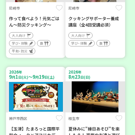
尼崎市
尼崎市
作って食べよう！元気ごは
クッキングサポーター養成
ん～防災クッキング～
講座（全4回受講必須）
大人向け
大人向け
学び・体験
食
学び・体験
食
平和・防災
2026
2026
年
年
9
1
9
19
8
23
～
月
日(火)
月
日(土)
月
日(日)
神戸市西区
相生市
【玉津】たまろっと国際平
夏休みに"縁日あそび"を楽