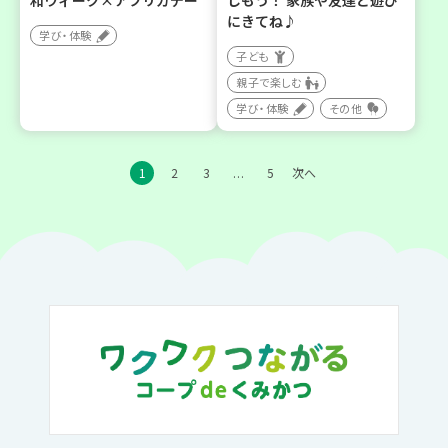
和ウィーク×アフリカデー
しもう！ 家族や友達と遊び
にきてね♪
学び・体験
子ども
親子で楽しむ
学び・体験
その他
1
2
3
5
次へ
…