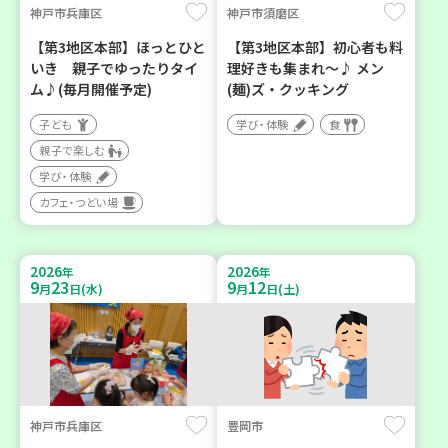
神戸市兵庫区
神戸市須磨区
【第3地区本部】ほっとひと
【第3地区本部】初心者も料
いき 親子でゆったりタイ
理好きも集まれ～♪ メン
ム♪(毎月開催予定)
(麺)ズ・クッキング
子ども
学び・体験
食
親子で楽しむ
学び・体験
カフェ・つどい場
2026
2026
年
年
9
23
9
12
月
日(水)
月
日(土)
神戸市兵庫区
豊岡市