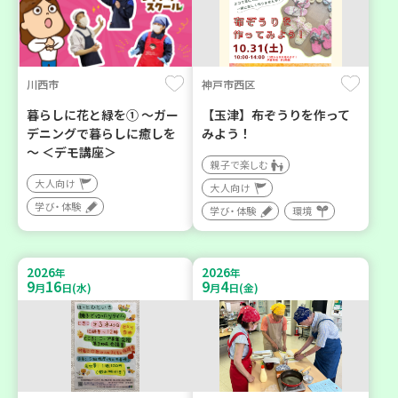
川西市
神戸市西区
暮らしに花と緑を① ～ガー
【玉津】布ぞうりを作って
デニングで暮らしに癒しを
みよう！
～ ＜デモ講座＞
親子で楽しむ
大人向け
大人向け
学び・体験
学び・体験
環境
2026
2026
年
年
9
16
9
4
月
日(水)
月
日(金)