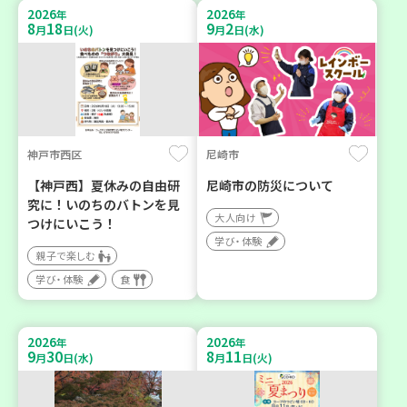
2026
2026
年
年
8
18
9
2
月
日(火)
月
日(水)
神戸市西区
尼崎市
【神戸西】夏休みの自由研
尼崎市の防災について
究に！いのちのバトンを見
大人向け
つけにいこう！
学び・体験
親子で楽しむ
学び・体験
食
2026
2026
年
年
9
30
8
11
月
日(水)
月
日(火)