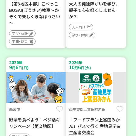
【第3地区本部】こべっこ
大人の発達障がいを学び、
BOSAI(ぼうさい)教室～か
親子で心を軽くしません
ぞくで楽しくまなぼうさい
か？
～
大人向け
学び・体験
学び・体験
平和・防災
2026
2026
年
年
9
6
10
6
月
日(日)
月
日(火)
西宮市
西牟婁郡上富田町岩田
野菜を食べよう！ベジ活キ
「フードプラン上富田みか
ャンペーン【第２地区】
ん」バスで行く 産地見学＆
生産者交流会