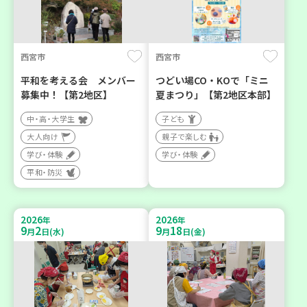
西宮市
西宮市
平和を考える会 メンバー
つどい場CO・KOで「ミニ
募集中！【第2地区】
夏まつり」【第2地区本部】
中・高・大学生
子ども
大人向け
親子で楽しむ
学び・体験
学び・体験
平和・防災
2026
2026
年
年
9
2
9
18
月
日(水)
月
日(金)