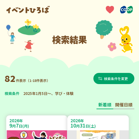
検索結果
82
検索条件を変更
件表示（1-18件表示）
検索条件
2025年1月5日～、学び・体験
新着順
開催日順
2026
2026
年
年
9
7
10
31
月
日(月)
月
日(土)