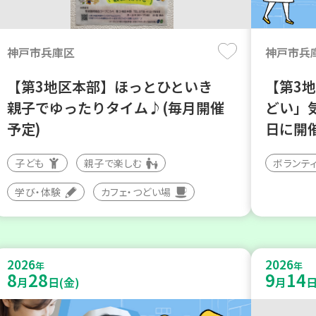
神戸市兵庫区
神戸市兵
【第3地区本部】ほっとひといき
【第3
親子でゆったりタイム♪(毎月開催
どい」
予定)
日に開
子ども
親子で楽しむ
ボランテ
学び・体験
カフェ・つどい場
2026
2026
年
年
8
28
9
14
月
日(金)
月
日