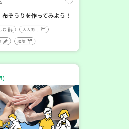
区
】布ぞうりを作ってみよう！
しむ
大人向け
験
環境
月)