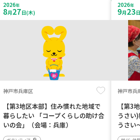
2026
2026
年
年
8
27
9
23
月
日(木)
月
日
神戸市兵庫区
神戸市兵
【第3地区本部】住み慣れた地域で
【第3地
暮らしたい 「コープくらしの助け合
うさい
いの会」（会場：兵庫）
うさい
ボランティア
学び・体