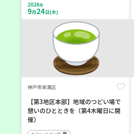
2026
年
9
24
月
日(木)
神戸市東灘区
【第3地区本部】地域のつどい場で
憩いのひとときを（第4木曜日に開
催）
カフェ・つどい場