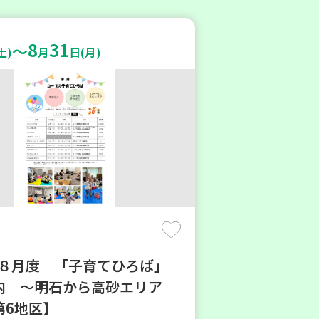
8
31
～
土)
月
日(月)
6年８月度 「子育てひろば」
内 ～明石から高砂エリア
第6地区】