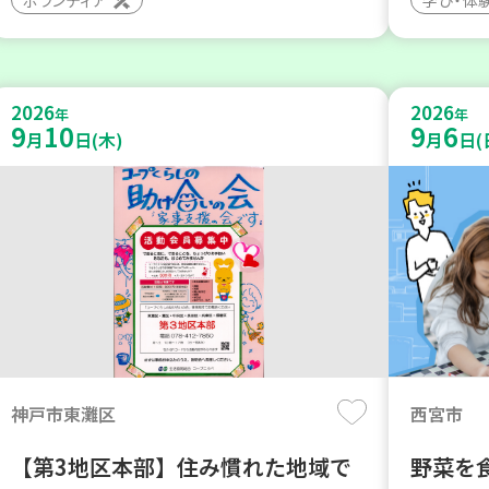
2026
2026
年
年
9
10
9
6
月
日(木)
月
日(
神戸市東灘区
西宮市
【第3地区本部】住み慣れた地域で
野菜を