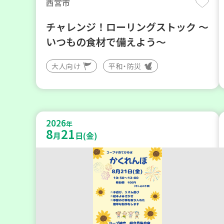
西宮市
チャレンジ！ローリングストック ～
いつもの食材で備えよう～
大人向け
平和・防災
2026
年
8
21
月
日(金)