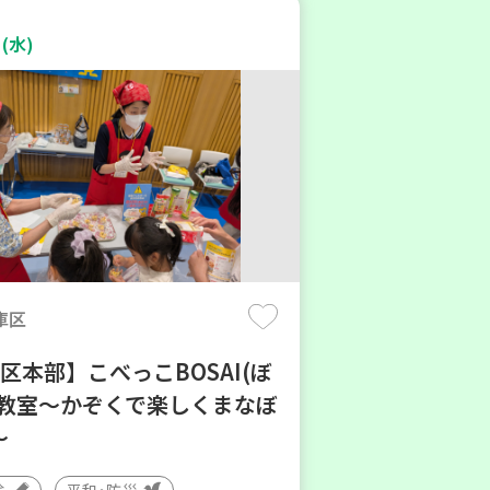
(水)
庫区
区本部】こべっこBOSAI(ぼ
)教室～かぞくで楽しくまなぼ
～
験
平和・防災