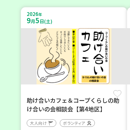
2026
年
9
5
月
日(土)
助け合いカフェ＆コープくらしの助
け合いの会相談会【第4地区】
大人向け
ボランティア