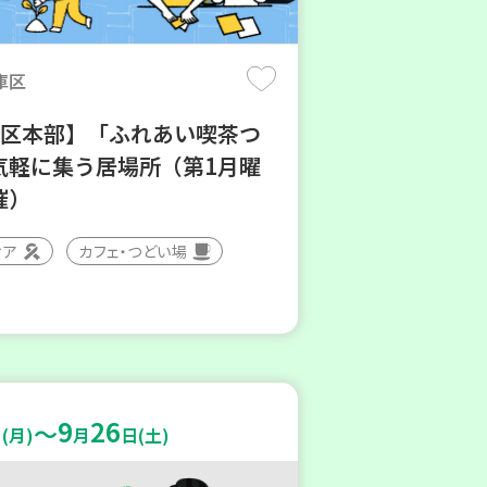
庫区
地区本部】「ふれあい喫茶つ
気軽に集う居場所（第1月曜
催）
ィア
カフェ・つどい場
9
26
～
(月)
月
日(土)