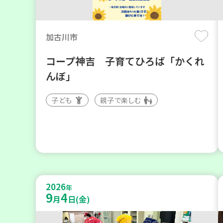
加古川市
コープ神吉 子育てひろば「かくれ
んぼ」
子ども
親子で楽しむ
2026
年
9
4
月
日(金)