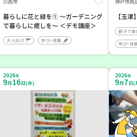
川西市
神戸市西
暮らしに花と緑を① ～ガーデニング
【玉津
で暮らしに癒しを～ ＜デモ講座＞
親子で楽
大人向け
学び・体験
学び・体
2026
2026
年
年
9
16
9
7
月
日(水)
月
日(