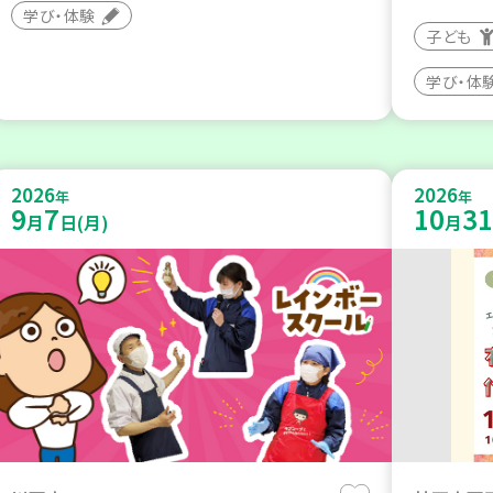
学び・体験
子ども
学び・体
2026
2026
年
年
9
7
10
31
月
日(月)
月