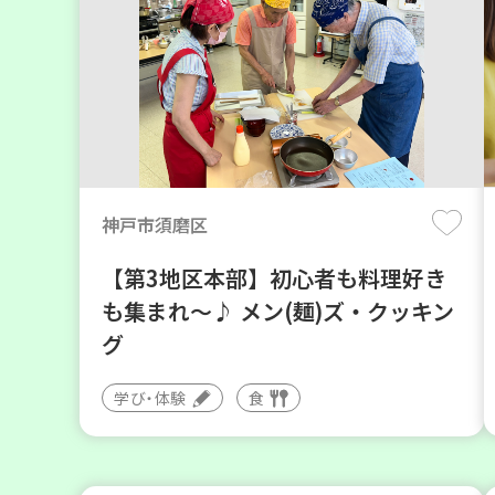
神戸市須磨区
【第3地区本部】初心者も料理好き
も集まれ～♪ メン(麺)ズ・クッキン
グ
学び・体験
食