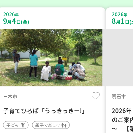
2026
2026
年
年
9
4
8
1
月
日(金)
月
日(
三木市
明石市
子育てひろば「うっきっきー!」
202
のご案
子ども
親子で楽しむ
～ 【