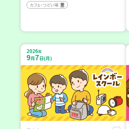
カフェ・つどい場
2026
年
9
7
月
日(月)