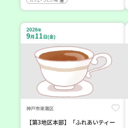
2026
年
9
11
月
日(金)
神戸市東灘区
【第3地区本部】「ふれあいティー