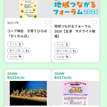
加古川市
地域つながるフォーラム
コープ神吉 子育てひろば
2026【玉津 サテライト開
「かくれんぼ」
催】
子ども
子ども
親子で楽しむ
親子で楽しむ
その他
その他
2026
2026
年
年
8
23
8
17
月
日(日)
月
日(月)