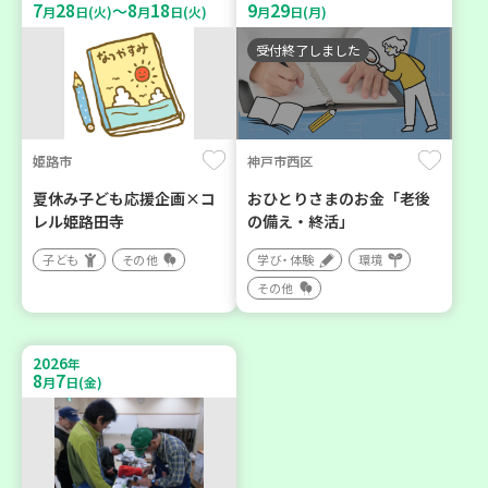
7
28
8
18
9
29
～
月
日(火)
月
日(火)
月
日(月)
受付終了しました
姫路市
神戸市西区
夏休み子ども応援企画×コ
おひとりさまのお金「老後
レル姫路田寺
の備え・終活」
子ども
その他
学び・体験
環境
その他
2026
年
8
7
月
日(金)