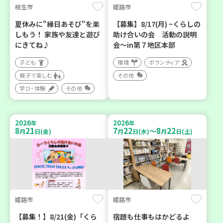
相生市
姫路市
夏休みに"縁日あそび"を楽
【募集】8/17(月) ~くらしの
しもう！ 家族や友達と遊び
助け合いの会 活動の説明
にきてね♪
会～in第７地区本部
子ども
環境
ボランティア
親子で楽しむ
その他
学び・体験
その他
2026
2026
年
年
8
21
7
22
8
22
～
月
日(金)
月
日(水)
月
日(土)
姫路市
姫路市
【募集！】8/21(金)「くら
宿題も仕事もはかどるよ