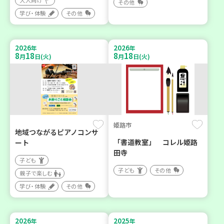
大人向け
その他
学び・体験
その他
2026
2026
年
年
8
18
8
18
月
日(火)
月
日(火)
姫路市
地域つながるピアノコンサ
「書道教室」 コレル姫路
ート
田寺
子ども
子ども
その他
親子で楽しむ
学び・体験
その他
2026
2025
年
年