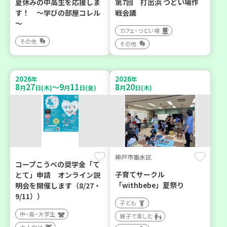
夏休みの中高生を応援しま
第7回 打出浜 つどい場作
す！ ～学びの部屋コレル
戦会議
～
カフェ・つどい場
その他
その他
2026
2026
年
年
8
27
9
11
8
20
～
月
日(木)
月
日(金)
月
日(木)
神戸市垂水区
コープこうべの奨学金「て
子育てサークル
とて」申請 オンライン説
「withbebe」夏祭り
明会を開催します（8/27・
9/11））
子ども
中・高・大学生
親子で楽しむ