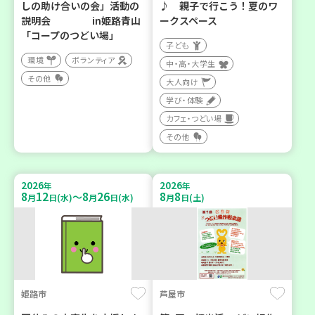
しの助け合いの会」活動の
♪ 親子で行こう！夏のワ
説明会 in姫路青山
ークスペース
「コープのつどい場」
子ども
環境
ボランティア
中・高・大学生
その他
大人向け
学び・体験
カフェ・つどい場
その他
2026
2026
年
年
8
12
8
26
8
8
～
月
日(水)
月
日(水)
月
日(土)
姫路市
芦屋市