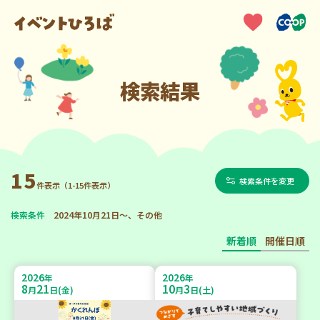
検索結果
15
検索条件を変更
件表示（1-15件表示）
検索条件
2024年10月21日～、その他
新着順
開催日順
2026
2026
年
年
8
21
10
3
月
日(金)
月
日(土)