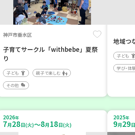
神戸市垂水区
地域つ
子育てサークル「withbebe」夏祭
子ども
り
学び・体
子ども
親子で楽しむ
その他
2026
2025
年
年
7
28
8
18
9
29
～
月
日(火)
月
日(火)
月
日