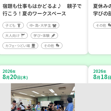
宿題も仕事もはかどるよ♪ 親子で
夏休み
行こう！夏のワークスペース
学びの
子ども
中・高・大学生
その他
大人向け
学び・体験
カフェ・つどい場
その他
2026
2026
年
年
8
20
8
18
月
日(木)
月
日