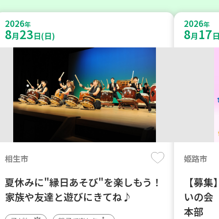
2026
2026
年
年
8
23
8
17
月
日(日)
月
日
相生市
姫路市
夏休みに"縁日あそび"を楽しもう！
【募集】
家族や友達と遊びにきてね♪
いの会
本部