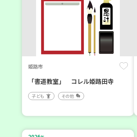
姫路市
「書道教室」 コレル姫路田寺
子ども
その他
2026