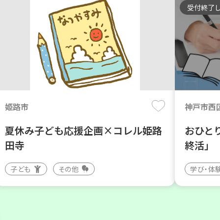
受付終了
姫路市
神戸市西
夏休み子ども応援企画×コレル姫路
おひと
田寺
終活」
子ども
その他
学び・体