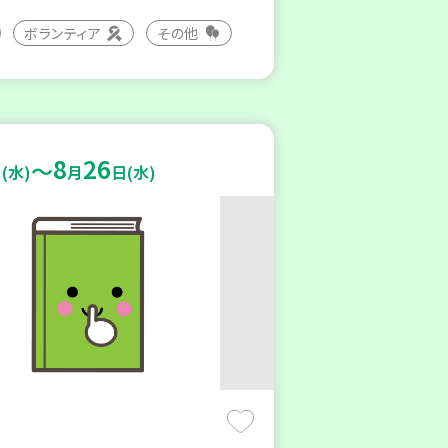
ボランティア
その他
8
26
～
(水)
月
日(水)