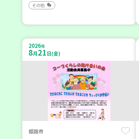
その他
2026
年
8
21
月
日(金)
姫路市