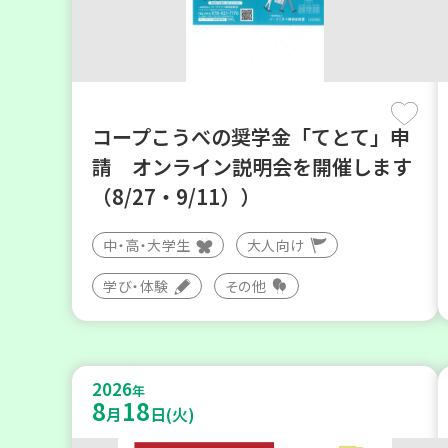
コープこうべの奨学金「てとて」申
請 オンライン説明会を開催します
（8/27・9/11））
中・高・大学生
大人向け
学び・体験
その他
2026
年
8
18
月
日(火)