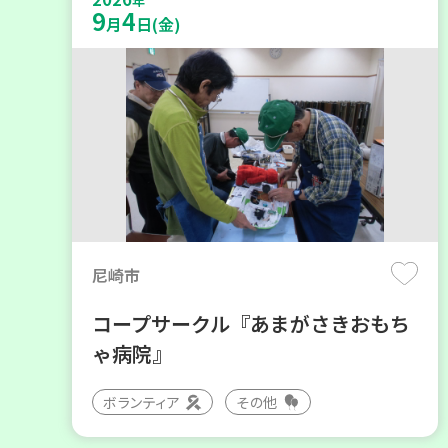
年
9
4
月
日(金)
尼崎市
コープサークル『あまがさきおもち
ゃ病院』
ボランティア
その他