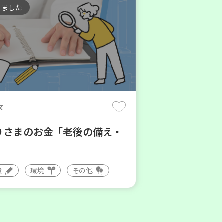
しました
区
りさまのお金「老後の備え・
験
環境
その他