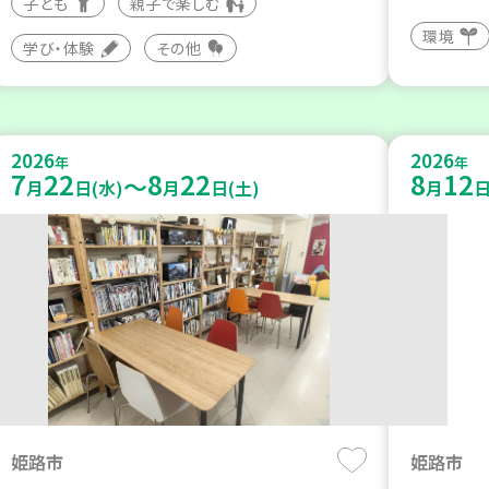
子ども
親子で楽しむ
環境
学び・体験
その他
2026
2026
年
年
7
22
8
22
8
12
～
月
日(水)
月
日(土)
月
日
姫路市
姫路市