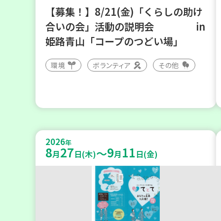
【募集！】8/21(金)「くらしの助け
合いの会」活動の説明会 in
姫路青山「コープのつどい場」
環境
ボランティア
その他
2026
年
8
27
9
11
～
月
日(木)
月
日(金)