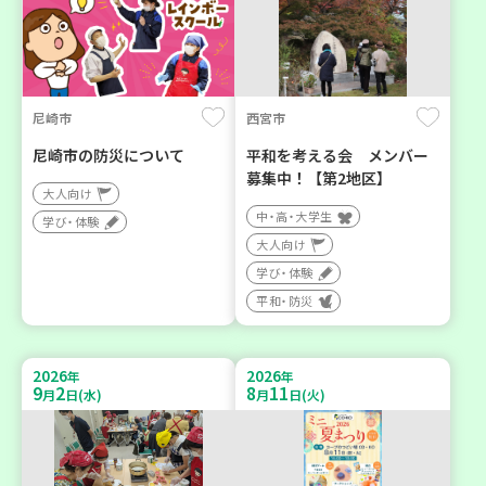
尼崎市
西宮市
尼崎市の防災について
平和を考える会 メンバー
募集中！【第2地区】
大人向け
中・高・大学生
学び・体験
大人向け
学び・体験
平和・防災
2026
2026
年
年
9
2
8
11
月
日(水)
月
日(火)