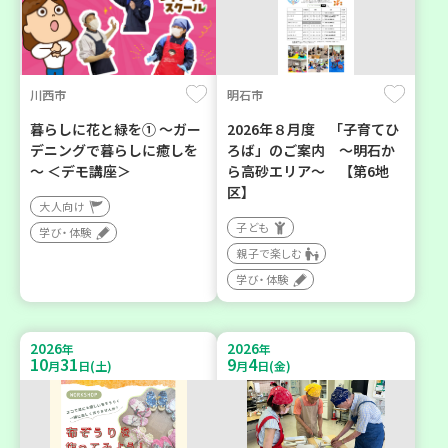
川西市
明石市
暮らしに花と緑を① ～ガー
2026年８月度 「子育てひ
デニングで暮らしに癒しを
ろば」のご案内 ～明石か
～ ＜デモ講座＞
ら高砂エリア～ 【第6地
区】
大人向け
子ども
学び・体験
親子で楽しむ
学び・体験
2026
2026
年
年
10
31
9
4
月
日(土)
月
日(金)