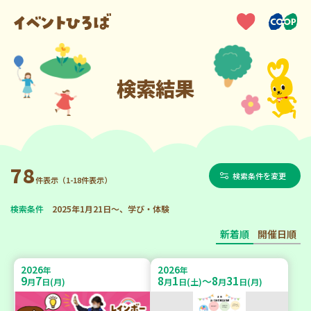
検索結果
78
検索条件を変更
件表示（1-18件表示）
検索条件
2025年1月21日～、学び・体験
新着順
開催日順
2026
2026
年
年
9
7
8
1
8
31
～
月
日(月)
月
日(土)
月
日(月)