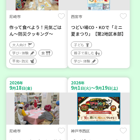
尼崎市
西宮市
作って食べよう！元気ごは
つどい場CO・KOで「ミニ
ん～防災クッキング～
夏まつり」【第2地区本部】
大人向け
子ども
学び・体験
食
親子で楽しむ
平和・防災
学び・体験
2026
2026
年
年
9
18
9
1
9
19
～
月
日(金)
月
日(火)
月
日(土)
尼崎市
神戸市西区