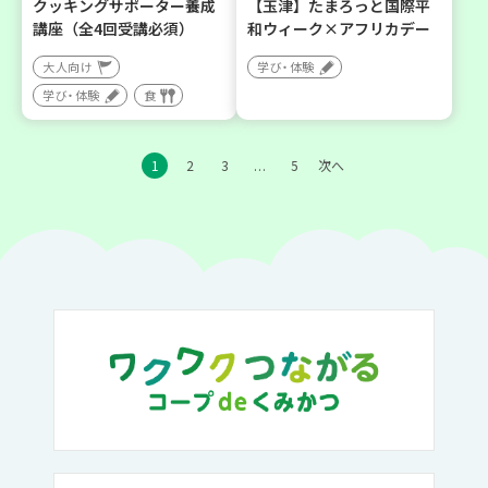
クッキングサポーター養成
【玉津】たまろっと国際平
講座（全4回受講必須）
和ウィーク×アフリカデー
大人向け
学び・体験
学び・体験
食
1
2
3
5
次へ
…