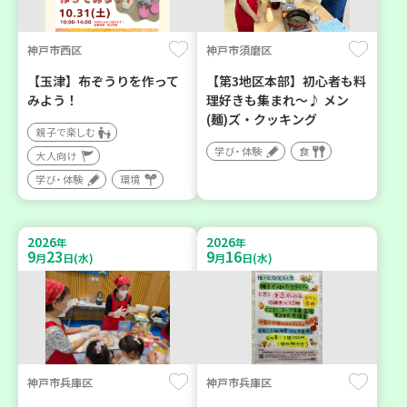
神戸市西区
神戸市須磨区
【玉津】布ぞうりを作って
【第3地区本部】初心者も料
みよう！
理好きも集まれ～♪ メン
(麺)ズ・クッキング
親子で楽しむ
学び・体験
食
大人向け
学び・体験
環境
2026
2026
年
年
9
23
9
16
月
日(水)
月
日(水)
神戸市兵庫区
神戸市兵庫区