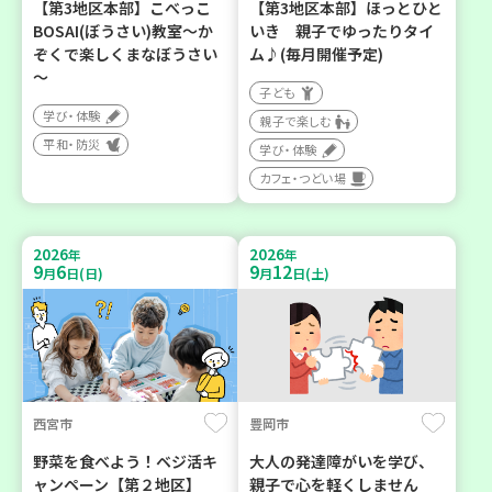
【第3地区本部】こべっこ
【第3地区本部】ほっとひと
BOSAI(ぼうさい)教室～か
いき 親子でゆったりタイ
ぞくで楽しくまなぼうさい
ム♪(毎月開催予定)
～
子ども
学び・体験
親子で楽しむ
平和・防災
学び・体験
カフェ・つどい場
2026
2026
年
年
9
6
9
12
月
日(日)
月
日(土)
西宮市
豊岡市
野菜を食べよう！ベジ活キ
大人の発達障がいを学び、
ャンペーン【第２地区】
親子で心を軽くしません