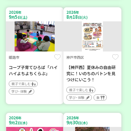
2026
2026
年
年
9
5
8
18
月
日(土)
月
日(火)
姫路市
神戸市西区
コープ子育てひろば「ハイ
【神戸西】夏休みの自由研
ハイよちよちくらぶ」
究に！いのちのバトンを見
つけにいこう！
親子で楽しむ
親子で楽しむ
学び・体験
学び・体験
食
2026
2026
年
年
9
2
9
30
月
日(水)
月
日(水)