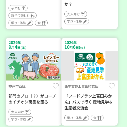
か？
子ども
大人向け
親子で楽しむ
学び・体験
学び・体験
食
2026
2026
年
年
9
4
10
6
月
日(金)
月
日(火)
神戸市西区
西牟婁郡上富田町岩田
部門のプロ（？）がコープ
「フードプラン上富田みか
のイチオシ商品を語る
ん」バスで行く 産地見学＆
生産者交流会
大人向け
学び・体験
食
学び・体験