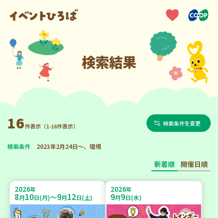
検索結果
16
検索条件を変更
件表示（1-16件表示）
検索条件
2023年2月24日～、環境
新着順
開催日順
2026
2026
年
年
8
10
9
12
9
9
～
月
日(月)
月
日(土)
月
日(水)