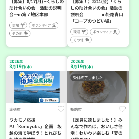
【募集】8/17(月) ~くらしの
【募集！】8/21(金)「くら
助け合いの会 活動の説明
しの助け合いの会」活動の
会～in第７地区本部
説明会 in姫路青山
「コープのつどい場」
環境
ボランティア
環境
ボランティア
その他
その他
2026
2026
年
年
8
19
8
19
月
日(水)
月
日(水)
受付終了しました
赤穂市
姫路市
ワカモノ応援
【定員に達しました！】み
PJ「Konoyubi.」企画 坂
んなで作れば、おいしさ倍
越の海で学ぼう！とれぴち
増！わいわい楽しむ「夏の