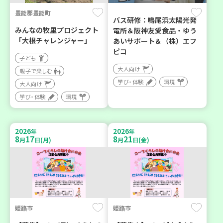
豊能郡豊能町
バス研修：鳴尾浜太陽光発
みんなの牧里プロジェクト
電所＆阪神友愛食品・ゆう
「大根チャレンジャー」
あいサポート＆（株）エフ
ピコ
子ども
大人向け
親子で楽しむ
学び・体験
環境
大人向け
学び・体験
環境
2026
2026
年
年
8
17
8
21
月
日(月)
月
日(金)
姫路市
姫路市