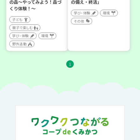
の森～やってみよう！森づ
の備え・終活」
くり体験！～
学び・体験
環境
子ども
その他
親子で楽しむ
学び・体験
環境
野外活動
1