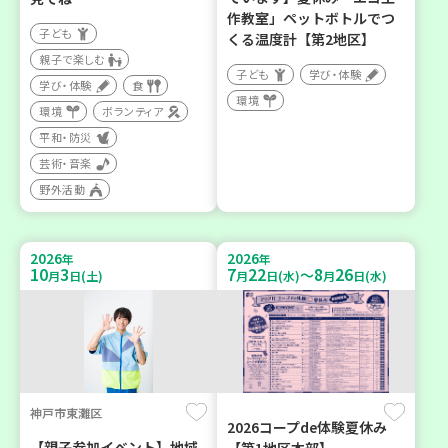
作教室」ペットボトルでつ
子ども
くる温度計【第2地区】
親子で楽しむ
子ども
学び・体験
学び・体験
食
環境
環境
ボランティア
平和・防災
芸術・音楽
野外活動
2026
2026
年
年
10
3
7
22
8
26
～
月
日(土)
月
日(水)
月
日(水)
神戸市東灘区
2026コープde体験夏休み
【親子参加イベント】地域