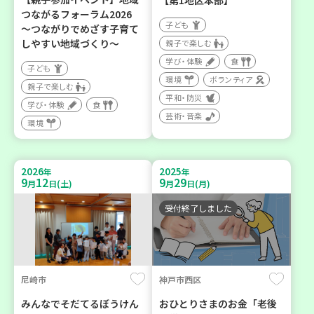
【第1地区本部】
つながるフォーラム2026
子ども
～つながりでめざす子育て
しやすい地域づくり～
親子で楽しむ
学び・体験
食
子ども
環境
ボランティア
親子で楽しむ
平和・防災
学び・体験
食
芸術・音楽
環境
2026
2025
年
年
9
12
9
29
月
日(土)
月
日(月)
受付終了しました
尼崎市
神戸市西区
みんなでそだてるぼうけん
おひとりさまのお金「老後