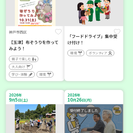
神戸市西区
「フードドライブ」集中受
【玉津】布ぞうりを作って
け付け！
みよう！
環境
ボランティア
親子で楽しむ
大人向け
学び・体験
環境
2026
2026
年
年
9
5
10
26
月
日(土)
月
日(月)
受付終了しました