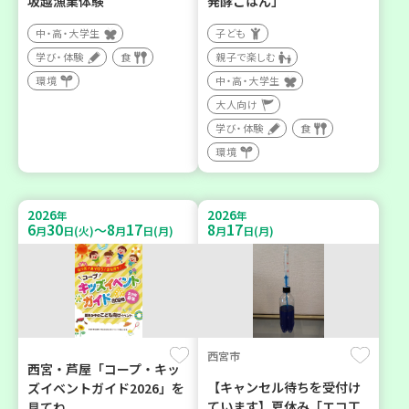
坂越漁業体験
発酵ごはん」
中・高・大学生
子ども
学び・体験
食
親子で楽しむ
環境
中・高・大学生
大人向け
学び・体験
食
環境
2026
2026
年
年
6
30
8
17
8
17
～
月
日(火)
月
日(月)
月
日(月)
西宮市
西宮・芦屋「コープ・キッ
【キャンセル待ちを受付け
ズイベントガイド2026」を
ています】夏休み「エコ工
見てね