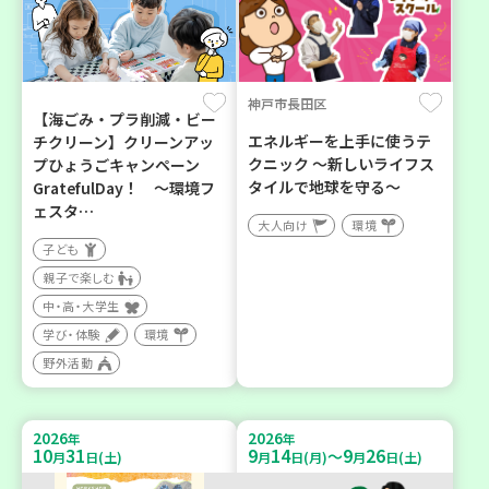
神戸市長田区
【海ごみ・プラ削減・ビー
エネルギーを上手に使うテ
チクリーン】クリーンアッ
クニック ～新しいライフス
プひょうごキャンペーン
タイルで地球を守る～
GratefulDay！ ～環境フ
ェスタ…
大人向け
環境
子ども
親子で楽しむ
中・高・大学生
学び・体験
環境
野外活動
2026
2026
年
年
10
31
9
14
9
26
～
月
日(土)
月
日(月)
月
日(土)