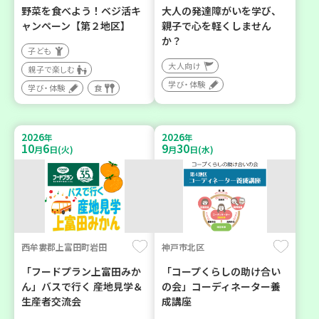
野菜を食べよう！ベジ活キ
大人の発達障がいを学び、
ャンペーン【第２地区】
親子で心を軽くしません
か？
子ども
大人向け
親子で楽しむ
学び・体験
学び・体験
食
2026
2026
年
年
10
6
9
30
月
日(火)
月
日(水)
西牟婁郡上富田町岩田
神戸市北区
「フードプラン上富田みか
「コープくらしの助け合い
ん」バスで行く 産地見学＆
の会」コーディネーター養
生産者交流会
成講座