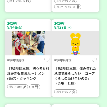
親子で楽しむ
ボランティア
カフェ・つどい場
2026
2026
年
年
9
4
8
27
月
日(金)
月
日(木)
神戸市須磨区
神戸市兵庫区
【第3地区本部】初心者も料
【第3地区本部】住み慣れた
理好きも集まれ～♪ メン
地域で暮らしたい 「コープ
(麺)ズ・クッキング
くらしの助け合いの会」
（会場：兵庫）
学び・体験
食
ボランティア