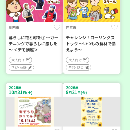
川西市
西宮市
暮らしに花と緑を① ～ガー
チャレンジ！ローリングス
デニングで暮らしに癒しを
トック ～いつもの食材で備
～ ＜デモ講座＞
えよう～
大人向け
大人向け
学び・体験
平和・防災
2026
2026
年
年
10
31
8
21
月
日(土)
月
日(金)