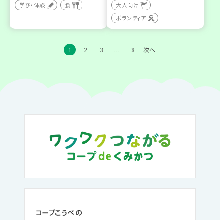
学び・体験
食
大人向け
ボランティア
1
2
3
8
次へ
…