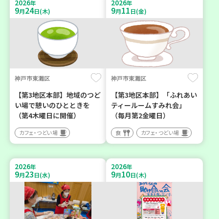
2026
2026
年
年
9
24
9
11
月
日(木)
月
日(金)
神戸市東灘区
神戸市東灘区
【第3地区本部】地域のつど
【第3地区本部】「ふれあい
い場で憩いのひとときを
ティールームすみれ会」
（第4木曜日に開催）
（毎月第2金曜日）
カフェ・つどい場
食
カフェ・つどい場
2026
2026
年
年
9
23
9
10
月
日(水)
月
日(木)