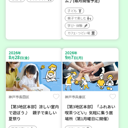
ム♪(毎月開催予定)
子ども
親子で楽しむ
学び・体験
カフェ・つどい場
2026
2026
年
年
8
28
9
7
月
日(金)
月
日(月)
神戸市長田区
神戸市兵庫区
【第3地区本部】涼しい室内
【第3地区本部】「ふれあい
で遊ぼう♪ 親子で楽しい
喫茶つどい」気軽に集う居
夏祭り
場所（第1月曜日に開催）