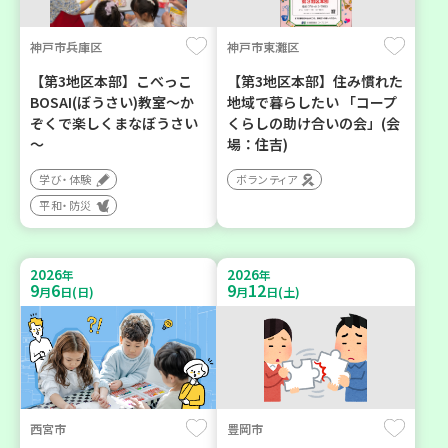
神戸市兵庫区
神戸市東灘区
【第3地区本部】こべっこ
【第3地区本部】住み慣れた
BOSAI(ぼうさい)教室～か
地域で暮らしたい 「コープ
ぞくで楽しくまなぼうさい
くらしの助け合いの会」(会
～
場：住吉)
学び・体験
ボランティア
平和・防災
2026
2026
年
年
9
6
9
12
月
日(日)
月
日(土)
西宮市
豊岡市