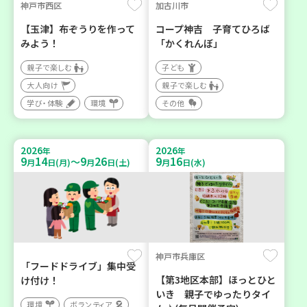
神戸市西区
加古川市
【玉津】布ぞうりを作って
コープ神吉 子育てひろば
みよう！
「かくれんぼ」
親子で楽しむ
子ども
大人向け
親子で楽しむ
学び・体験
環境
その他
2026
2026
年
年
9
14
9
26
9
16
～
月
日(月)
月
日(土)
月
日(水)
神戸市兵庫区
「フードドライブ」集中受
【第3地区本部】ほっとひと
け付け！
いき 親子でゆったりタイ
環境
ボランティア