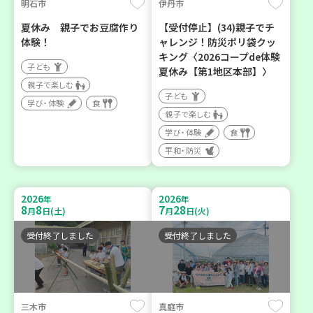
明石市
伊丹市
夏休み 親子でお豆腐作り
【受付停止】(34)親子でチ
体験！
ャレンジ！防災ポリ袋クッ
キング〈2026コープde体験
子ども
夏休み【第1地区本部】〉
親子で楽しむ
子ども
学び・体験
食
親子で楽しむ
学び・体験
食
平和・防災
2026
2026
年
年
8
8
7
28
月
日(土)
月
日(火)
受付終了しました
受付終了しました
三木市
真庭市