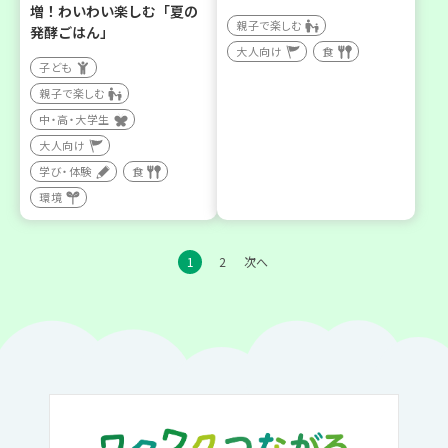
増！わいわい楽しむ「夏の
親子で楽しむ
発酵ごはん」
大人向け
食
子ども
親子で楽しむ
中・高・大学生
大人向け
学び・体験
食
環境
1
2
次へ