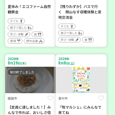
夏休み！エコファーム自然
【残りわずか】バスで行
観察会
く 岡山なす収穫体験と産
地交流会
子ども
子ども
親子で楽しむ
親子で楽しむ
学び・体験
食
学び・体験
食
環境
野外活動
2026
2026
年
年
8
19
8
8
月
日(水)
月
日(土)
受付終了しました
姫路市
豊中市
【定員に達しました！】み
「牧マルシェ」にみんなで
んなで作れば、おいしさ倍
来てね