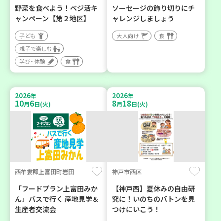
野菜を食べよう！ベジ活キ
ソーセージの飾り切りにチ
ャンペーン【第２地区】
ャレンジしましょう
子ども
大人向け
食
親子で楽しむ
学び・体験
食
2026
2026
年
年
10
6
8
18
月
日(火)
月
日(火)
西牟婁郡上富田町岩田
神戸市西区
「フードプラン上富田みか
【神戸西】夏休みの自由研
ん」バスで行く 産地見学＆
究に！いのちのバトンを見
生産者交流会
つけにいこう！