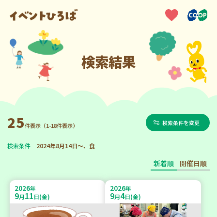
検索結果
25
検索条件を変更
件表示（1-18件表示）
検索条件
2024年8月14日～、食
新着順
開催日順
2026
2026
年
年
9
11
9
4
月
日(金)
月
日(金)