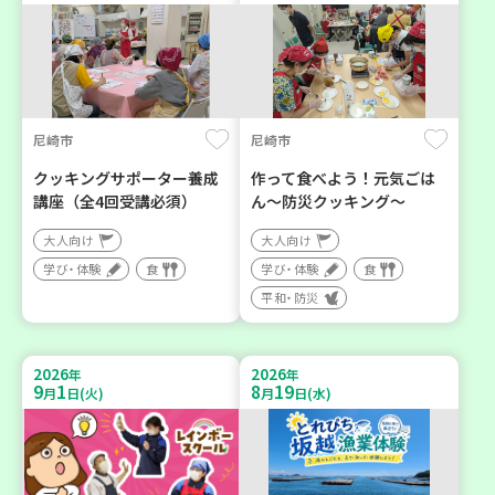
尼崎市
尼崎市
クッキングサポーター養成
作って食べよう！元気ごは
講座（全4回受講必須）
ん～防災クッキング～
大人向け
大人向け
学び・体験
食
学び・体験
食
平和・防災
2026
2026
年
年
9
1
8
19
月
日(火)
月
日(水)