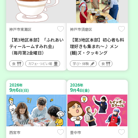
神戸市東灘区
神戸市須磨区
【第3地区本部】「ふれあい
【第3地区本部】初心者も料
ティールームすみれ会」
理好きも集まれ～♪ メン
（毎月第2金曜日）
(麺)ズ・クッキング
食
カフェ・つどい場
学び・体験
食
2026
2026
年
年
9
6
9
4
月
日(日)
月
日(金)
西宮市
豊中市