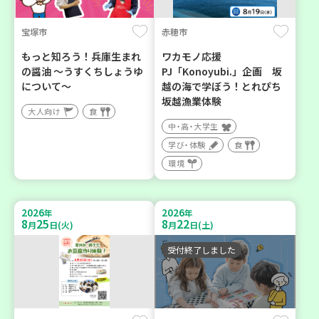
宝塚市
赤穂市
もっと知ろう！兵庫生まれ
ワカモノ応援
の醤油 ～うすくちしょうゆ
PJ「Konoyubi.」企画 坂
について～
越の海で学ぼう！とれぴち
坂越漁業体験
大人向け
食
中・高・大学生
学び・体験
食
環境
2026
2026
年
年
8
25
8
22
月
日(火)
月
日(土)
受付終了しました