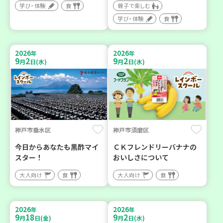
学び・体験
食
親子で楽しむ
学び・体験
食
2026
2026
年
年
9
2
9
2
月
日(水)
月
日(水)
神戸市垂水区
神戸市須磨区
今日からあなたも黒酢マイ
ＣＫフレンドリーバナナの
スター！
おいしさについて
大人向け
食
大人向け
食
2026
2026
年
年
9
18
9
2
月
日(金)
月
日(水)