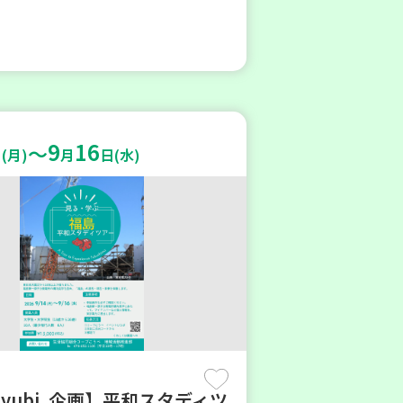
9
16
～
(月)
月
日(水)
oyubi .企画】平和スタディツ