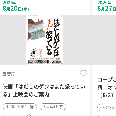
2026
2026
年
年
8
20
8
27
月
日(木)
月
日
西宮市
コープ
映画「はだしのゲンはまだ怒ってい
請 オ
る」上映会のご案内
（8/27
中・高・大学生
大人向け
中・高・