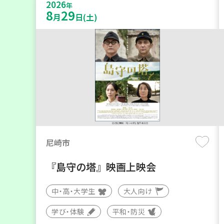
2026
年
8
29
月
日(土)
尼崎市
『島守の塔』映画上映会
中・高・大学生
大人向け
学び・体験
平和・防災