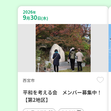
2026
年
9
30
月
日(水)
西宮市
平和を考える会 メンバー募集中！
【第2地区】