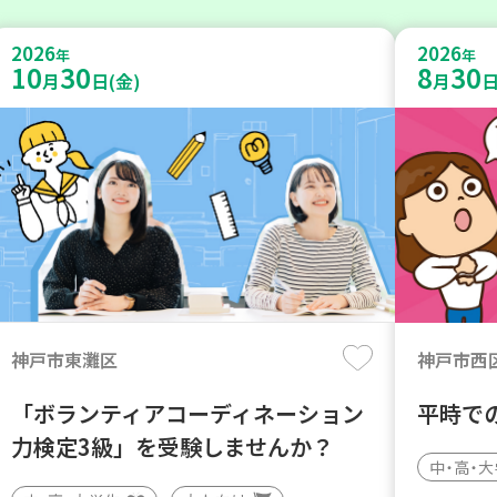
2026
2026
年
年
10
30
8
30
月
日(金)
月
日
神戸市東灘区
神戸市西
「ボランティアコーディネーション
平時で
力検定3級」を受験しませんか？
中・高・