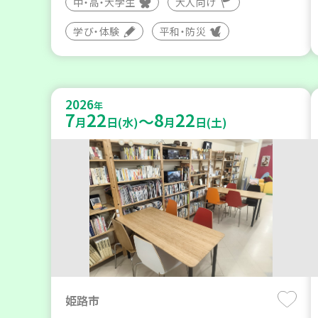
中・高・大学生
大人向け
学び・体験
平和・防災
2026
年
7
22
8
22
～
月
日(水)
月
日(土)
姫路市