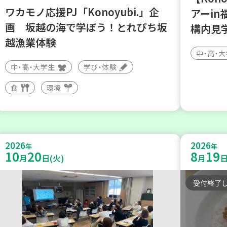
ワカモノ応援PJ「Konoyubi.」企
アーi
画 坂越の海で学ぼう！とれぴち坂
構内見
越漁業体験
中・高・
中・高・大学生
学び・体験
食
環境
2026
2026
年
年
10
20
8
19
月
日(火)
月
日
受付終了