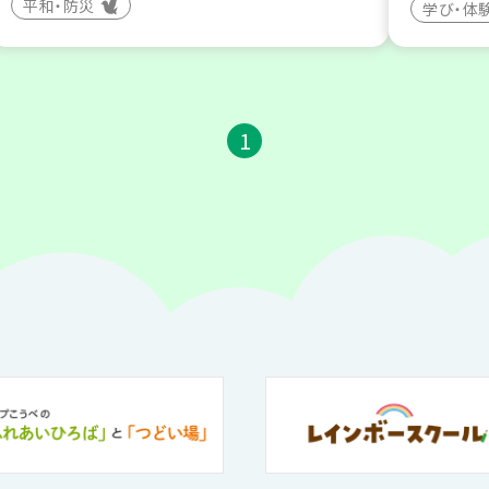
平和・防災
学び・体
1