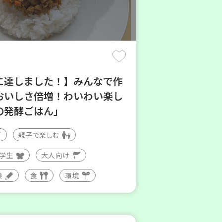
に達しました！】みんなで作
おいしさ倍増！わいわい楽し
の発酵ごはん」
親子で楽しむ
大学生
大人向け
験
食
環境