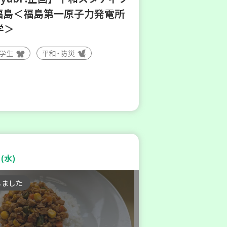
n福島＜福島第一原子力発電所
学＞
大学生
平和・防災
(水)
しました