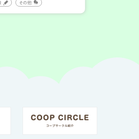
験
その他