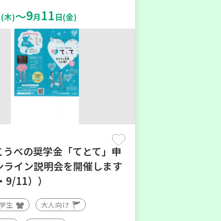
9
11
～
(木)
月
日(金)
こうべの奨学金「てとて」申
ンライン説明会を開催します
・9/11））
大学生
大人向け