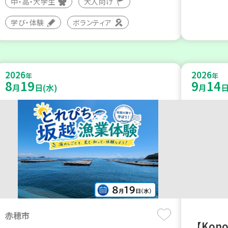
中・高・大学生
大人向け
学び・体験
ボランティア
2026
2026
年
年
8
19
9
14
月
日(水)
月
日
赤穂市
【Kon