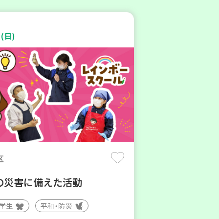
(日)
区
の災害に備えた活動
大学生
平和・防災