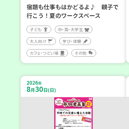
宿題も仕事もはかどるよ♪ 親子で
行こう！夏のワークスペース
子ども
中・高・大学生
大人向け
学び・体験
カフェ・つどい場
その他
2026
年
8
30
月
日(日)