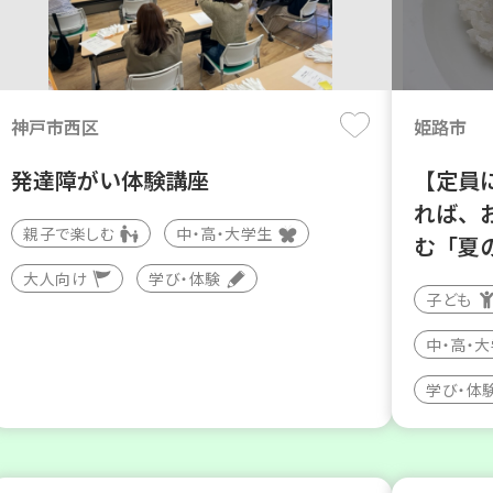
神戸市西区
姫路市
発達障がい体験講座
【定員
れば、
親子で楽しむ
中・高・大学生
む「夏
大人向け
学び・体験
子ども
中・高・
学び・体