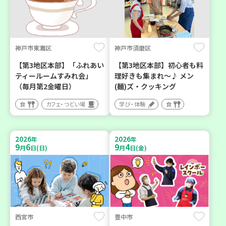
神戸市東灘区
神戸市須磨区
【第3地区本部】「ふれあい
【第3地区本部】初心者も料
ティールームすみれ会」
理好きも集まれ～♪ メン
（毎月第2金曜日）
(麺)ズ・クッキング
食
カフェ・つどい場
学び・体験
食
2026
2026
年
年
9
6
9
4
月
日(日)
月
日(金)
西宮市
豊中市