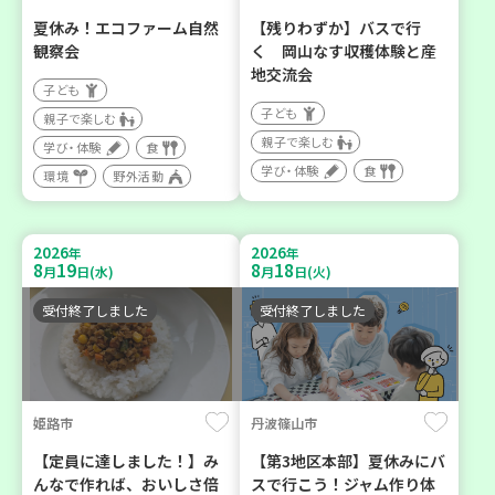
夏休み！エコファーム自然
【残りわずか】バスで行
観察会
く 岡山なす収穫体験と産
地交流会
子ども
子ども
親子で楽しむ
親子で楽しむ
学び・体験
食
学び・体験
食
環境
野外活動
2026
2026
年
年
8
19
8
18
月
日(水)
月
日(火)
受付終了しました
受付終了しました
姫路市
丹波篠山市
【定員に達しました！】み
【第3地区本部】夏休みにバ
んなで作れば、おいしさ倍
スで行こう！ジャム作り体