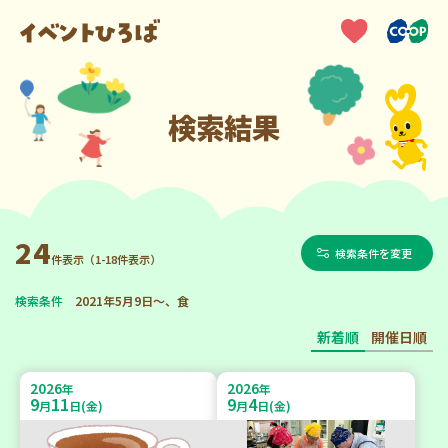
検索結果
24
検索条件を変更
件表示（1-18件表示）
検索条件
2021年5月9日～、食
新着順
開催日順
2026
2026
年
年
9
11
9
4
月
日(金)
月
日(金)