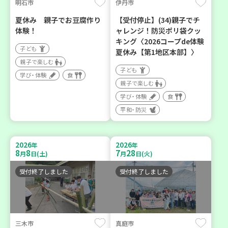
明石市
伊丹市
夏休み 親子でお豆腐作り
【受付停止】(34)親子でチ
体験！
ャレンジ！防災ポリ袋クッ
キング〈2026コープde体験
子ども
夏休み【第1地区本部】〉
親子で楽しむ
子ども
学び・体験
食
親子で楽しむ
学び・体験
食
平和・防災
2026
2026
年
年
8
8
7
28
月
日(土)
月
日(火)
受付終了しました
受付終了しました
三木市
真庭市