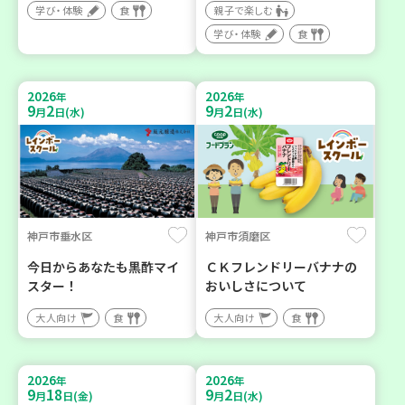
学び・体験
食
親子で楽しむ
学び・体験
食
2026
2026
年
年
9
2
9
2
月
日(水)
月
日(水)
神戸市垂水区
神戸市須磨区
今日からあなたも黒酢マイ
ＣＫフレンドリーバナナの
スター！
おいしさについて
大人向け
食
大人向け
食
2026
2026
年
年
9
18
9
2
月
日(金)
月
日(水)