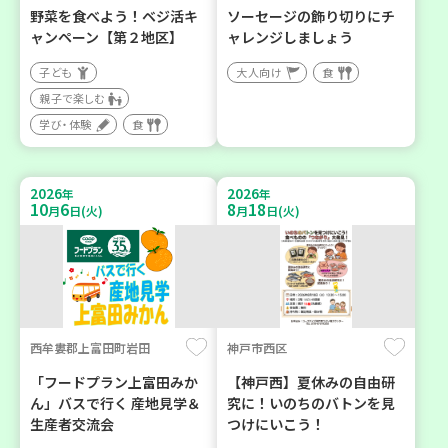
野菜を食べよう！ベジ活キ
ソーセージの飾り切りにチ
ャンペーン【第２地区】
ャレンジしましょう
子ども
大人向け
食
親子で楽しむ
学び・体験
食
2026
2026
年
年
10
6
8
18
月
日(火)
月
日(火)
西牟婁郡上富田町岩田
神戸市西区
「フードプラン上富田みか
【神戸西】夏休みの自由研
ん」バスで行く 産地見学＆
究に！いのちのバトンを見
生産者交流会
つけにいこう！