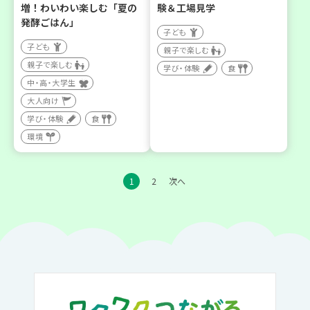
増！わいわい楽しむ「夏の
験＆工場見学
発酵ごはん」
子ども
子ども
親子で楽しむ
親子で楽しむ
学び・体験
食
中・高・大学生
大人向け
学び・体験
食
環境
1
2
次へ