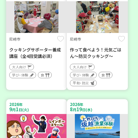
尼崎市
尼崎市
クッキングサポーター養成
作って食べよう！元気ごは
講座（全4回受講必須）
ん～防災クッキング～
大人向け
大人向け
学び・体験
食
学び・体験
食
平和・防災
2026
2026
年
年
9
1
8
19
月
日(火)
月
日(水)