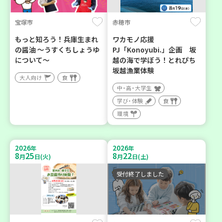
宝塚市
赤穂市
もっと知ろう！兵庫生まれ
ワカモノ応援
の醤油 ～うすくちしょうゆ
PJ「Konoyubi.」企画 坂
について～
越の海で学ぼう！とれぴち
坂越漁業体験
大人向け
食
中・高・大学生
学び・体験
食
環境
2026
2026
年
年
8
25
8
22
月
日(火)
月
日(土)
受付終了しました