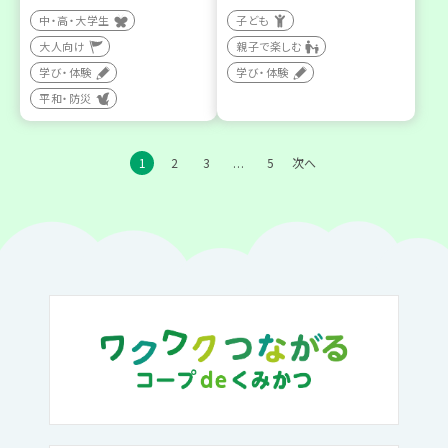
中・高・大学生
子ども
大人向け
親子で楽しむ
学び・体験
学び・体験
平和・防災
1
2
3
5
次へ
…