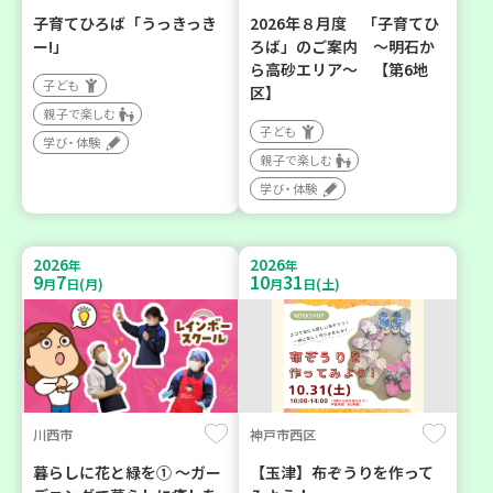
子育てひろば「うっきっき
2026年８月度 「子育てひ
ー!」
ろば」のご案内 ～明石か
ら高砂エリア～ 【第6地
子ども
区】
親子で楽しむ
子ども
学び・体験
親子で楽しむ
学び・体験
2026
2026
年
年
9
7
10
31
月
日(月)
月
日(土)
川西市
神戸市西区
暮らしに花と緑を① ～ガー
【玉津】布ぞうりを作って