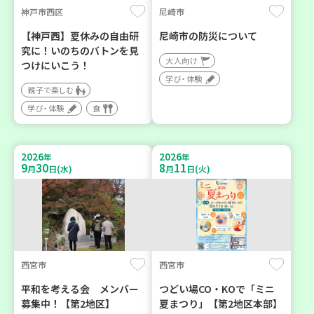
神戸市西区
尼崎市
【神戸西】夏休みの自由研
尼崎市の防災について
究に！いのちのバトンを見
大人向け
つけにいこう！
学び・体験
親子で楽しむ
学び・体験
食
2026
2026
年
年
9
30
8
11
月
日(水)
月
日(火)
西宮市
西宮市
平和を考える会 メンバー
つどい場CO・KOで「ミニ
募集中！【第2地区】
夏まつり」【第2地区本部】