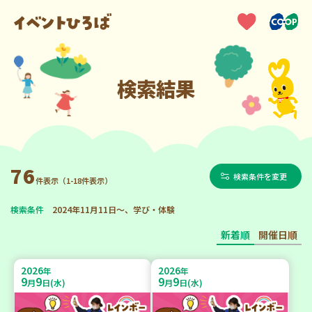
検索結果
76
検索条件を変更
件表示（1-18件表示）
検索条件
2024年11月11日～、学び・体験
新着順
開催日順
2026
2026
年
年
9
9
9
9
月
日(水)
月
日(水)