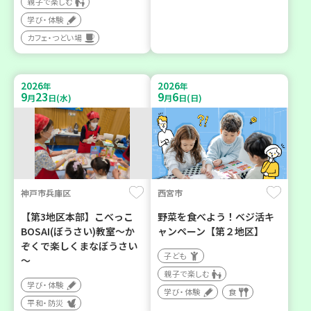
親子で楽しむ
学び・体験
カフェ・つどい場
2026
2026
年
年
9
23
9
6
月
日(水)
月
日(日)
神戸市兵庫区
西宮市
【第3地区本部】こべっこ
野菜を食べよう！ベジ活キ
BOSAI(ぼうさい)教室～か
ャンペーン【第２地区】
ぞくで楽しくまなぼうさい
子ども
～
親子で楽しむ
学び・体験
学び・体験
食
平和・防災