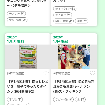
デニングで暮らしに癒しを
みよう！
～ ＜デモ講座＞
親子で楽しむ
大人向け
大人向け
学び・体験
学び・体験
環境
2026
2026
年
年
9
16
9
4
月
日(水)
月
日(金)
神戸市兵庫区
神戸市須磨区
【第3地区本部】ほっとひと
【第3地区本部】初心者も料
いき 親子でゆったりタイ
理好きも集まれ～♪ メン
ム♪(毎月開催予定)
(麺)ズ・クッキング
子ども
学び・体験
食