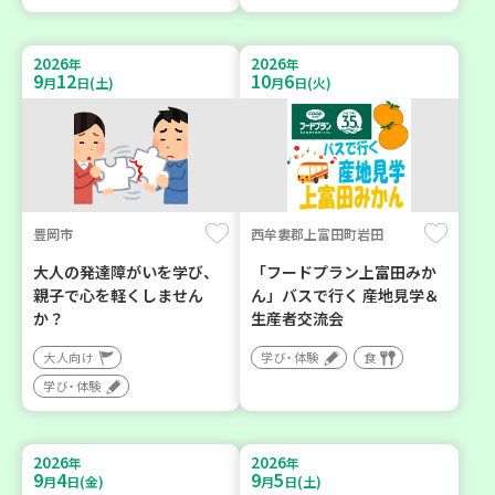
2026
2026
年
年
9
12
10
6
月
日(土)
月
日(火)
豊岡市
西牟婁郡上富田町岩田
大人の発達障がいを学び、
「フードプラン上富田みか
親子で心を軽くしません
ん」バスで行く 産地見学＆
か？
生産者交流会
大人向け
学び・体験
食
学び・体験
2026
2026
年
年
9
4
9
5
月
日(金)
月
日(土)