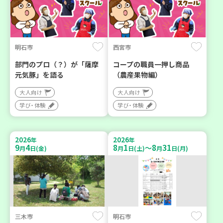
明石市
西宮市
部門のプロ（？）が「薩摩
コープの職員一押し商品
元気豚」を語る
（農産果物編）
大人向け
大人向け
学び・体験
学び・体験
2026
2026
年
年
9
4
8
1
8
31
～
月
日(金)
月
日(土)
月
日(月)
三木市
明石市