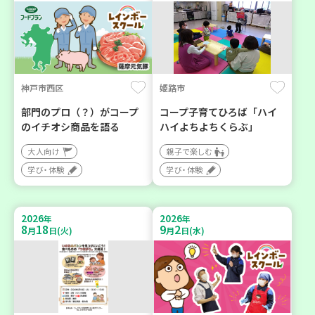
神戸市西区
姫路市
部門のプロ（？）がコープ
コープ子育てひろば「ハイ
のイチオシ商品を語る
ハイよちよちくらぶ」
大人向け
親子で楽しむ
学び・体験
学び・体験
2026
2026
年
年
8
18
9
2
月
日(火)
月
日(水)