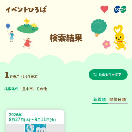
検索結果
1
検索条件を変更
件表示（1-1件表示）
検索条件
豊中市、その他
新着順
開催日順
2026
年
8
27
9
11
～
月
日(木)
月
日(金)