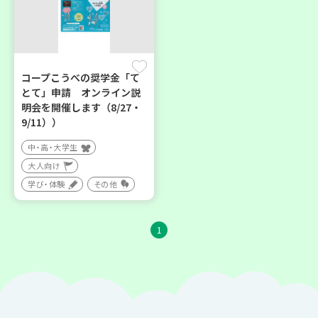
コープこうべの奨学金「て
とて」申請 オンライン説
明会を開催します（8/27・
9/11））
中・高・大学生
大人向け
学び・体験
その他
1