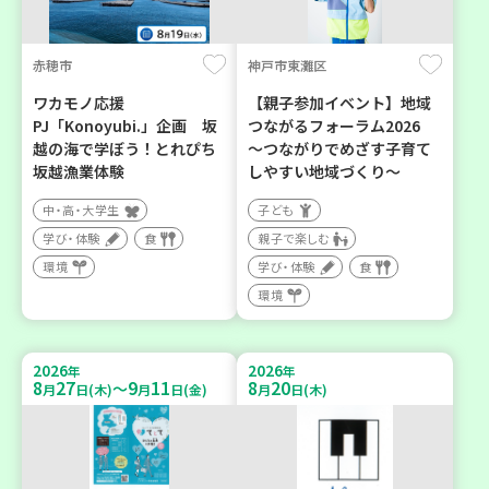
赤穂市
神戸市東灘区
ワカモノ応援
【親子参加イベント】地域
PJ「Konoyubi.」企画 坂
つながるフォーラム2026
越の海で学ぼう！とれぴち
～つながりでめざす子育て
坂越漁業体験
しやすい地域づくり～
中・高・大学生
子ども
学び・体験
食
親子で楽しむ
環境
学び・体験
食
環境
2026
2026
年
年
8
27
9
11
8
20
～
月
日(木)
月
日(金)
月
日(木)