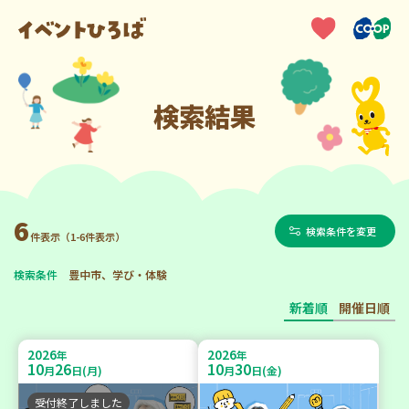
検索結果
6
検索条件を変更
件表示（1-6件表示）
検索条件
豊中市、学び・体験
新着順
開催日順
2026
2026
年
年
10
26
10
30
月
日(月)
月
日(金)
受付終了しました