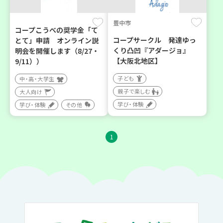
豊中市
コープこうべの奨学金「て
コープサークル 発達ゆっ
とて」申請 オンライン説
くり凸凹『アダージョ』
明会を開催します（8/27・
【大阪北地区】
9/11））
子ども
中・高・大学生
親子で楽しむ
大人向け
学び・体験
学び・体験
その他
1