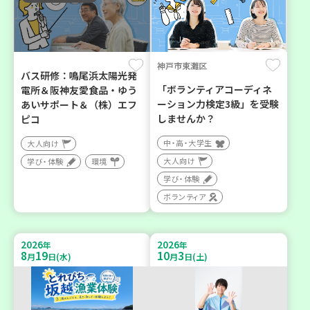
神戸市東灘区
バス研修：鳴尾浜太陽光発
「ボランティアコーディネ
電所＆阪神友愛食品・ゆう
ーション力検定3級」を受験
あいサポート＆（株）エフ
しませんか？
ピコ
中・高・大学生
大人向け
大人向け
学び・体験
環境
学び・体験
ボランティア
2026
2026
年
年
8
19
10
3
月
日(水)
月
日(土)