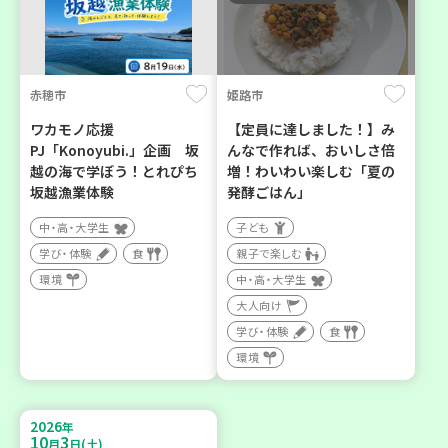
赤穂市
姫路市
ワカモノ応援
【定員に達しました！】み
PJ「Konoyubi.」企画 坂
んなで作れば、おいしさ倍
越の海で学ぼう！とれぴち
増！わいわい楽しむ「夏の
坂越漁業体験
発酵ごはん」
中・高・大学生
子ども
学び・体験
食
親子で楽しむ
環境
中・高・大学生
大人向け
学び・体験
食
環境
2026
年
10
3
月
日(土)