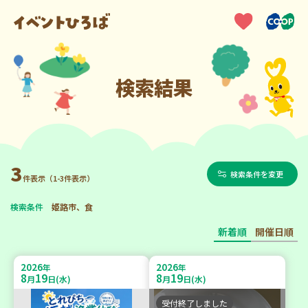
検索結果
3
検索条件を変更
件表示（1-3件表示）
検索条件
姫路市、食
新着順
開催日順
2026
2026
年
年
8
19
8
19
月
日(水)
月
日(水)
受付終了しました