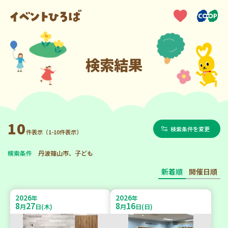
検索結果
10
検索条件を変更
件表示（1-10件表示）
検索条件
丹波篠山市、子ども
新着順
開催日順
2026
2026
年
年
8
27
8
16
月
日(木)
月
日(日)