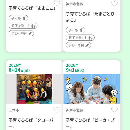
神戸市北区
子育てひろば「ままここ」
子育てひろば「たまごとひ
子ども
よこ」
親子で楽しむ
子ども
学び・体験
親子で楽しむ
学び・体験
2026
2026
年
年
8
14
9
1
月
日(金)
月
日(火)
三木市
神戸市北区
子育てひろば「クローバ
子育てひろば「ピーカ・ブ
ー」
ー」