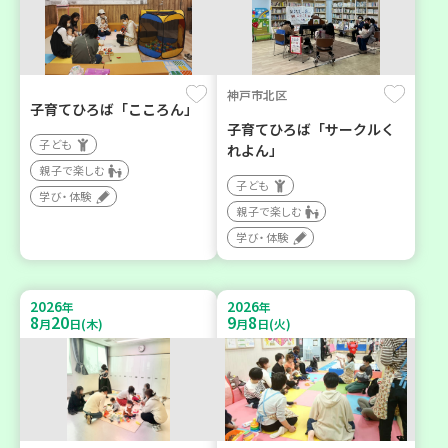
神戸市北区
子育てひろば「こころん」
子育てひろば「サークルく
子ども
れよん」
親子で楽しむ
子ども
学び・体験
親子で楽しむ
学び・体験
2026
2026
年
年
8
20
9
8
月
日(木)
月
日(火)