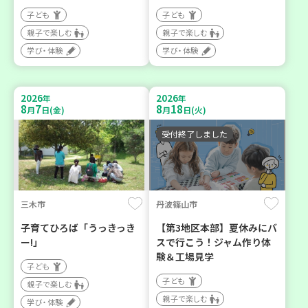
子ども
子ども
親子で楽しむ
親子で楽しむ
学び・体験
学び・体験
2026
2026
年
年
8
7
8
18
月
日(金)
月
日(火)
受付終了しました
三木市
丹波篠山市
子育てひろば「うっきっき
【第3地区本部】夏休みにバ
ー!」
スで行こう！ジャム作り体
験＆工場見学
子ども
子ども
親子で楽しむ
親子で楽しむ
学び・体験