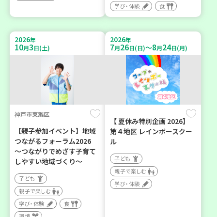
学び・体験
食
2026
2026
年
年
10
3
7
26
8
24
～
月
日(土)
月
日(日)
月
日(月)
神戸市東灘区
【 夏休み特別企画 2026】
【親子参加イベント】地域
第４地区 レインボースクー
つながるフォーラム2026
ル
～つながりでめざす子育て
子ども
しやすい地域づくり～
親子で楽しむ
子ども
学び・体験
親子で楽しむ
学び・体験
食
環境