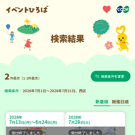
検索結果
2
検索条件を変更
件表示（1-2件表示）
検索条件
2026年7月1日～2026年7月31日、西区
新着順
開催日順
2026
2026
年
年
7
13
8
24
7
28
～
月
日(月)
月
日(月)
月
日(火)
受付終了しました
受付終了しました