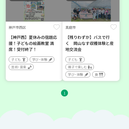
神戸市西区
真庭市
【神戸西】夏休みの宿題応
【残りわずか】バスで行
援！子どもの絵画教室 満
く 岡山なす収穫体験と産
席！受付終了！
地交流会
子ども
学び・体験
子ども
芸術・音楽
親子で楽しむ
学び・体験
食
1