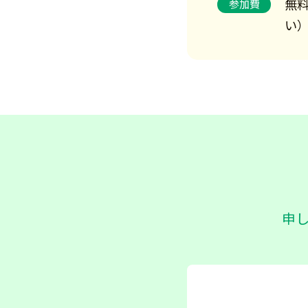
無料
参加費
い
申