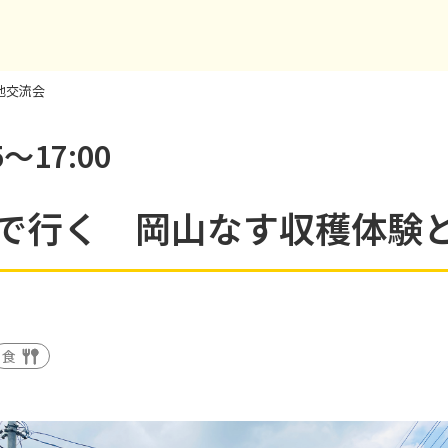
地交流会
～17:00
で行く 岡山なす収穫体験
食