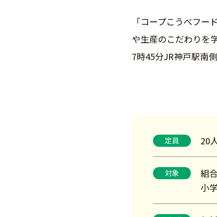
「コープこうべフー
や生産のこだわりを
7時45分JR神戸駅南
20
定員
組
対象
小