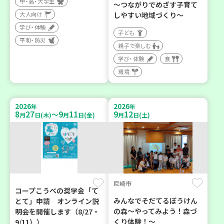
中・高・大学生
～つながりでめざす子育て
大人向け
しやすい地域づくり～
学び・体験
子ども
平和・防災
親子で楽しむ
学び・体験
食
環境
2026
2026
年
年
8
27
9
11
9
12
～
月
日(木)
月
日(金)
月
日(土)
尼崎市
コープこうべの奨学金「て
みんなでそだてるぼうけん
とて」申請 オンライン説
の森～やってみよう！森づ
明会を開催します（8/27・
くり体験！～
9/11））