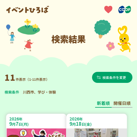
検索結果
11
検索条件を変更
件表示（1-11件表示）
検索条件
川西市、学び・体験
新着順
開催日順
2026
2026
年
年
9
7
9
18
月
日(月)
月
日(金)