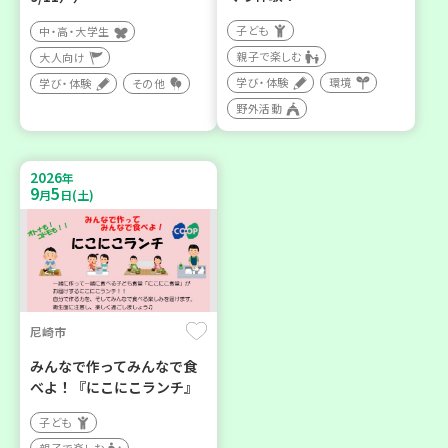
子ども
中・高・大学生
親子で楽しむ
大人向け
学び・体験
環境
学び・体験
その他
野外活動
2026
年
9
5
月
日(土)
尼崎市
みんなで作ってみんなで食
べよ！『にこにこランチ』
子ども