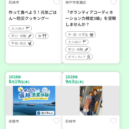
尼崎市
神戸市東灘区
作って食べよう！元気ごは
「ボランティアコーディネ
ん～防災クッキング～
ーション力検定3級」を受験
しませんか？
大人向け
中・高・大学生
学び・体験
食
大人向け
平和・防災
学び・体験
ボランティア
2026
2026
年
年
8
19
9
3
月
日(水)
月
日(木)
赤穂市
尼崎市