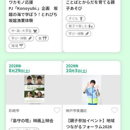
ワカモノ応援
ことばとからだを育てる親
PJ「Konoyubi.」企画 坂
子あそび
越の海で学ぼう！とれぴち
子ども
坂越漁業体験
親子で楽しむ
中・高・大学生
学び・体験
学び・体験
食
環境
2026
2026
年
年
8
29
10
3
月
日(土)
月
日(土)
尼崎市
神戸市東灘区
『島守の塔』映画上映会
【親子参加イベント】地域
つながるフォーラム2026