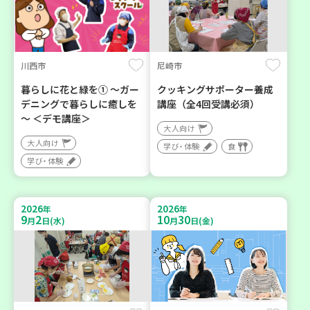
川西市
尼崎市
暮らしに花と緑を① ～ガー
クッキングサポーター養成
デニングで暮らしに癒しを
講座（全4回受講必須）
～ ＜デモ講座＞
大人向け
大人向け
学び・体験
食
学び・体験
2026
2026
年
年
9
2
10
30
月
日(水)
月
日(金)