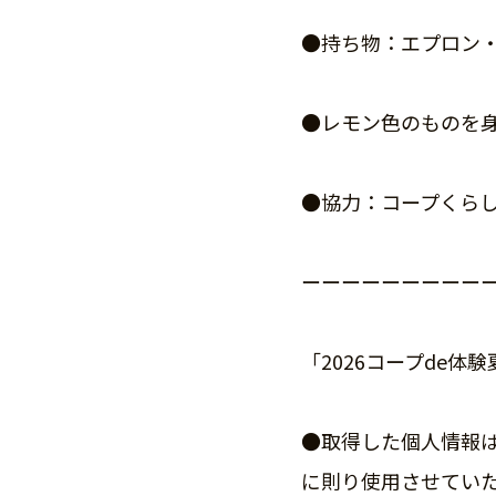
●持ち物：エプロン
●レモン色のものを
●協力：コープくら
ーーーーーーーーー
「2026コープde体
●取得した個人情報
に則り使用させてい