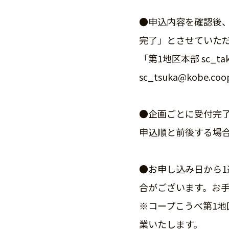
●申込内容を確認後
完了」とさせていた
「第1地区本部 sc_ta
sc_tsuka@kob
●企画ごとに受付完
申込順と前後する場
●お申し込み日から
合がございます。お
※コープこうべ第1地区
業いたします。