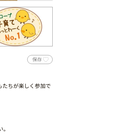
保存
もたちが楽しく参加で
い。