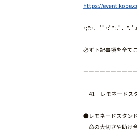
https://event.kobe.
･;.*:･。ﾟﾟ･:ﾟ*:｡ﾟ．*
必ず下記事項を全て
ーーーーーーーーー
41 レモネードス
●レモネードスタン
命の大切さや助け合