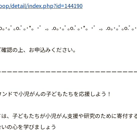
coop/detail/index.php?id=144190
｡ﾟ.o｡･｡ﾟ｡o.ﾟ｡･*。･゜.。.o｡･｡ﾟ｡o.ﾟ｡･*。･゜.。.o｡･｡ﾟ｡o.ﾟ
ご確認の上、お申込みください。
ーーーーーーーーーーーーーーーーーーーーーーーーー
タンドで小児がんの子どもたちを応援しよう！
ドは、子どもたちが小児がん支援や研究のために寄付す
いの心を学びましょう