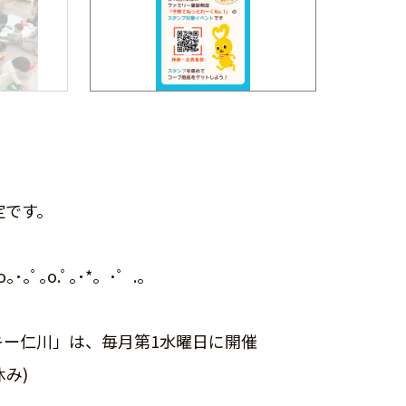
定です。
ﾟ.o｡･｡ﾟ｡o.ﾟ｡･*。･゜.。
キー仁川」は、毎月第1水曜日に開催
休み)