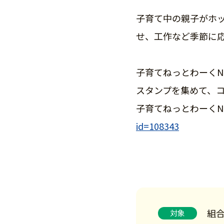
子育て中の親子がホ
せ、工作など季節に
子育てねっとわーくN
スタンプを集めて、
子育てねっとわーくN
id=108343
組
対象