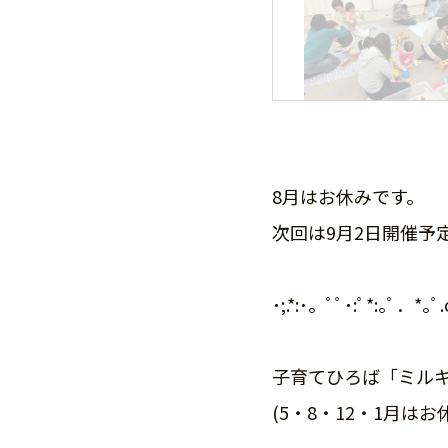
8月はお休みです。
次回は9月2日開催予
･;.*:･。ﾟﾟ･:ﾟ*:｡ﾟ．*｡
子育てひろば「ミル
(5・8・12・1月はお