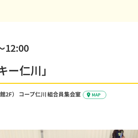
～12:00
キー仁川」
館2F）
コープ仁川 組合員集会室
MAP