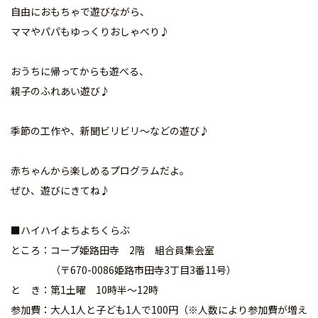
自由におもちゃで遊びながら、
ママやパパもゆっくりおしゃべり♪
おうちに帰ってからも遊べる、
親子のふれあい遊び♪
季節の工作や、新聞ビリビリ～などの遊び♪
赤ちゃんから楽しめるプログラムだよ。
ぜひ、遊びにきてね♪
■ハイハイよちよちくらぶ
ところ：コープ姫路田寺 2階 組合員集会室
（〒670-0086姫路市田寺3丁目3番11号）
と き：第1土曜 10時半～12時
参加費：大人1人と子ども1人で100円（※人数により参加費が増え