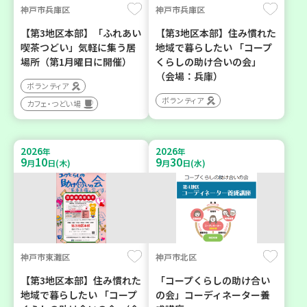
神戸市兵庫区
神戸市兵庫区
【第3地区本部】「ふれあい
【第3地区本部】住み慣れた
喫茶つどい」気軽に集う居
地域で暮らしたい 「コープ
場所（第1月曜日に開催）
くらしの助け合いの会」
（会場：兵庫）
ボランティア
ボランティア
カフェ・つどい場
2026
2026
年
年
9
10
9
30
月
日(木)
月
日(水)
神戸市東灘区
神戸市北区
【第3地区本部】住み慣れた
「コープくらしの助け合い
地域で暮らしたい 「コープ
の会」コーディネーター養