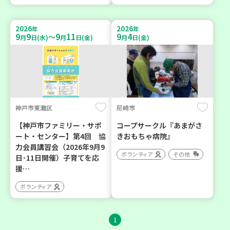
2026
2026
年
年
9
9
9
11
9
4
～
月
日(水)
月
日(金)
月
日(金)
神戸市東灘区
尼崎市
【神戸市ファミリー・サポ
コープサークル『あまがさ
ート・センター】第4回 協
きおもちゃ病院』
力会員講習会（2026年9月9
ボランティア
その他
日･11日開催）子育てを応
援…
ボランティア
1