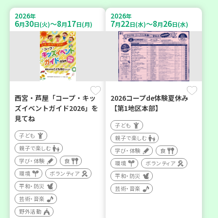
2026
2026
年
年
6
30
8
17
7
22
8
26
～
～
月
日(火)
月
日(月)
月
日(水)
月
日(水)
西宮・芦屋「コープ・キッ
2026コープde体験夏休み
ズイベントガイド2026」を
【第1地区本部】
見てね
子ども
子ども
親子で楽しむ
親子で楽しむ
学び・体験
食
学び・体験
食
環境
ボランティア
環境
ボランティア
平和・防災
平和・防災
芸術・音楽
芸術・音楽
野外活動