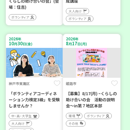
くらしの助け合いの会」(会
成講座
場：住吉)
大人向け
ボランティア
ボランティア
2026
2026
年
年
10
30
8
17
月
日(金)
月
日(月)
神戸市東灘区
姫路市
「ボランティアコーディネ
【募集】8/17(月) ~くらしの
ーション力検定3級」を受験
助け合いの会 活動の説明
しませんか？
会～in第７地区本部
中・高・大学生
環境
ボランティア
大人向け
その他