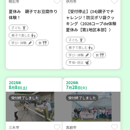
明石市
伊丹市
夏休み 親子でお豆腐作り
【受付停止】(34)親子でチ
体験！
ャレンジ！防災ポリ袋クッ
キング〈2026コープde体験
子ども
夏休み【第1地区本部】〉
親子で楽しむ
子ども
学び・体験
食
親子で楽しむ
学び・体験
食
平和・防災
2026
2026
年
年
8
8
7
28
月
日(土)
月
日(火)
受付終了しました
受付終了しました
三木市
真庭市