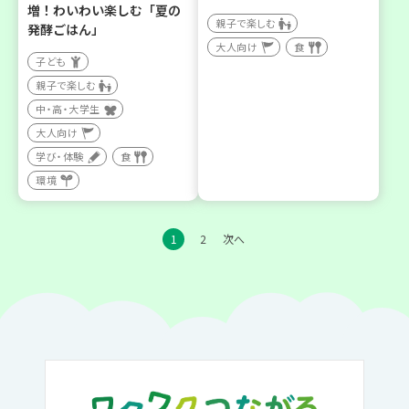
増！わいわい楽しむ「夏の
親子で楽しむ
発酵ごはん」
大人向け
食
子ども
親子で楽しむ
中・高・大学生
大人向け
学び・体験
食
環境
1
2
次へ