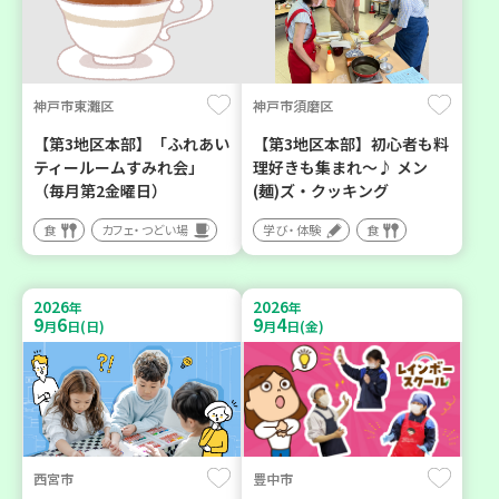
神戸市東灘区
神戸市須磨区
【第3地区本部】「ふれあい
【第3地区本部】初心者も料
ティールームすみれ会」
理好きも集まれ～♪ メン
（毎月第2金曜日）
(麺)ズ・クッキング
食
カフェ・つどい場
学び・体験
食
2026
2026
年
年
9
6
9
4
月
日(日)
月
日(金)
西宮市
豊中市