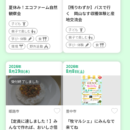
夏休み！エコファーム自然
【残りわずか】バスで行
観察会
く 岡山なす収穫体験と産
地交流会
子ども
子ども
親子で楽しむ
親子で楽しむ
学び・体験
食
学び・体験
食
環境
野外活動
2026
2026
年
年
8
19
8
8
月
日(水)
月
日(土)
受付終了しました
姫路市
豊中市
【定員に達しました！】み
「牧マルシェ」にみんなで
んなで作れば、おいしさ倍
来てね