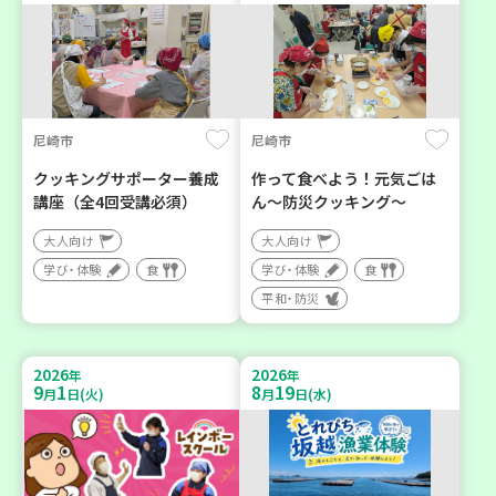
尼崎市
尼崎市
クッキングサポーター養成
作って食べよう！元気ごは
講座（全4回受講必須）
ん～防災クッキング～
大人向け
大人向け
学び・体験
食
学び・体験
食
平和・防災
2026
2026
年
年
9
1
8
19
月
日(火)
月
日(水)