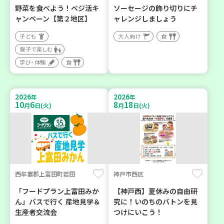
野菜を食べよう！ベジ活キ
ソーセージの飾り切りにチ
ャンペーン【第２地区】
ャレンジしましょう
子ども
大人向け
食
親子で楽しむ
学び・体験
食
2026
2026
年
年
10
6
8
18
月
日(火)
月
日(火)
西牟婁郡上富田町岩田
神戸市西区
「フードプラン上富田みか
【神戸西】夏休みの自由研
ん」バスで行く 産地見学＆
究に！いのちのバトンを見
生産者交流会
つけにいこう！