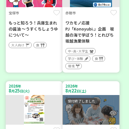
宝塚市
赤穂市
もっと知ろう！兵庫生まれ
ワカモノ応援
の醤油 ～うすくちしょうゆ
PJ「Konoyubi.」企画 坂
について～
越の海で学ぼう！とれぴち
坂越漁業体験
大人向け
食
中・高・大学生
学び・体験
食
環境
2026
2026
年
年
8
25
8
22
月
日(火)
月
日(土)
受付終了しました