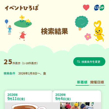
検索結果
25
検索条件を変更
件表示（1-18件表示）
検索条件
2026年1月8日～、食
新着順
開催日順
2026
2026
年
年
9
11
9
4
月
日(金)
月
日(金)