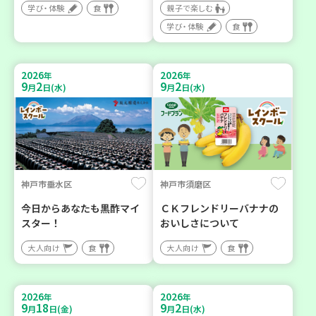
学び・体験
食
親子で楽しむ
学び・体験
食
2026
2026
年
年
9
2
9
2
月
日(水)
月
日(水)
神戸市垂水区
神戸市須磨区
今日からあなたも黒酢マイ
ＣＫフレンドリーバナナの
スター！
おいしさについて
大人向け
食
大人向け
食
2026
2026
年
年
9
18
9
2
月
日(金)
月
日(水)