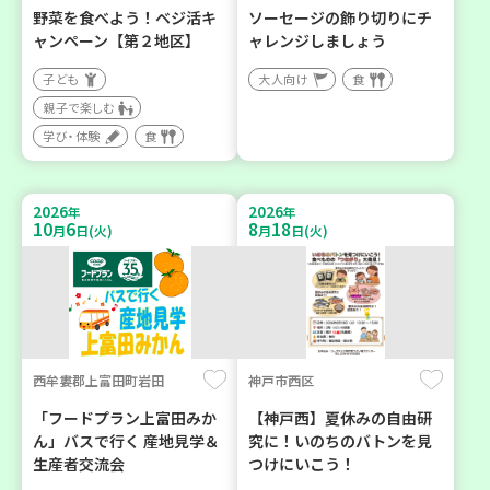
野菜を食べよう！ベジ活キ
ソーセージの飾り切りにチ
ャンペーン【第２地区】
ャレンジしましょう
子ども
大人向け
食
親子で楽しむ
学び・体験
食
2026
2026
年
年
10
6
8
18
月
日(火)
月
日(火)
西牟婁郡上富田町岩田
神戸市西区
「フードプラン上富田みか
【神戸西】夏休みの自由研
ん」バスで行く 産地見学＆
究に！いのちのバトンを見
生産者交流会
つけにいこう！