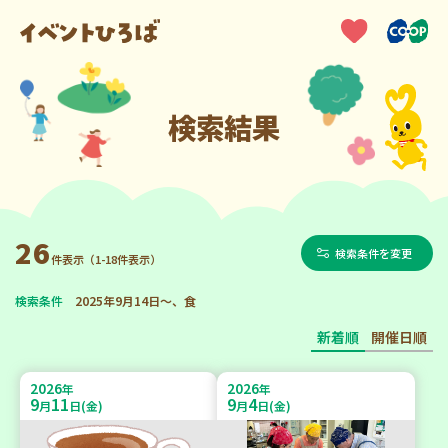
検索結果
26
検索条件を変更
件表示（1-18件表示）
検索条件
2025年9月14日～、食
新着順
開催日順
2026
2026
年
年
9
11
9
4
月
日(金)
月
日(金)