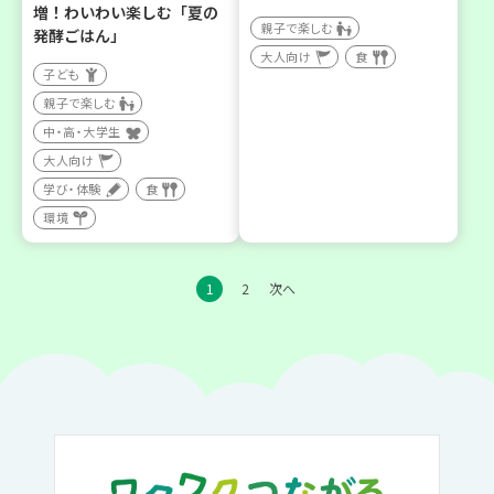
増！わいわい楽しむ「夏の
親子で楽しむ
発酵ごはん」
大人向け
食
子ども
親子で楽しむ
中・高・大学生
大人向け
学び・体験
食
環境
1
2
次へ