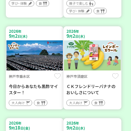
学び・体験
食
親子で楽しむ
学び・体験
食
2026
2026
年
年
9
2
9
2
月
日(水)
月
日(水)
神戸市垂水区
神戸市須磨区
今日からあなたも黒酢マイ
ＣＫフレンドリーバナナの
スター！
おいしさについて
大人向け
食
大人向け
食
2026
2026
年
年
9
18
9
2
月
日(金)
月
日(水)