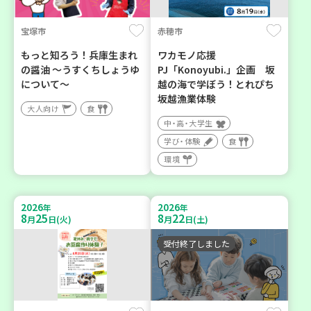
宝塚市
赤穂市
もっと知ろう！兵庫生まれ
ワカモノ応援
の醤油 ～うすくちしょうゆ
PJ「Konoyubi.」企画 坂
について～
越の海で学ぼう！とれぴち
坂越漁業体験
大人向け
食
中・高・大学生
学び・体験
食
環境
2026
2026
年
年
8
25
8
22
月
日(火)
月
日(土)
受付終了しました