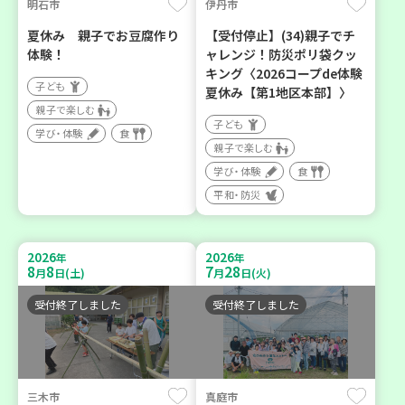
明石市
伊丹市
夏休み 親子でお豆腐作り
【受付停止】(34)親子でチ
体験！
ャレンジ！防災ポリ袋クッ
キング〈2026コープde体験
子ども
夏休み【第1地区本部】〉
親子で楽しむ
子ども
学び・体験
食
親子で楽しむ
学び・体験
食
平和・防災
2026
2026
年
年
8
8
7
28
月
日(土)
月
日(火)
受付終了しました
受付終了しました
三木市
真庭市