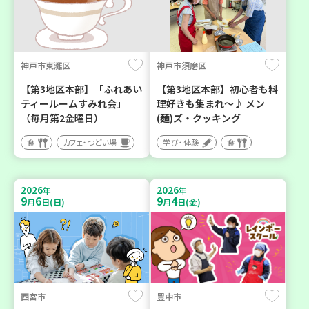
神戸市東灘区
神戸市須磨区
【第3地区本部】「ふれあい
【第3地区本部】初心者も料
ティールームすみれ会」
理好きも集まれ～♪ メン
（毎月第2金曜日）
(麺)ズ・クッキング
食
カフェ・つどい場
学び・体験
食
2026
2026
年
年
9
6
9
4
月
日(日)
月
日(金)
西宮市
豊中市