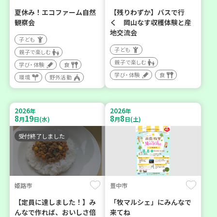
夏休み！エコファーム自然
【残りわずか】バスで行
観察会
く 岡山なす収穫体験と産
地交流会
子ども
子ども
親子で楽しむ
親子で楽しむ
学び・体験
食
学び・体験
食
環境
野外活動
2026
2026
年
年
8
19
8
8
月
日(水)
月
日(土)
受付終了しました
姫路市
豊中市
【定員に達しました！】み
「牧マルシェ」にみんなで
んなで作れば、おいしさ倍
来てね