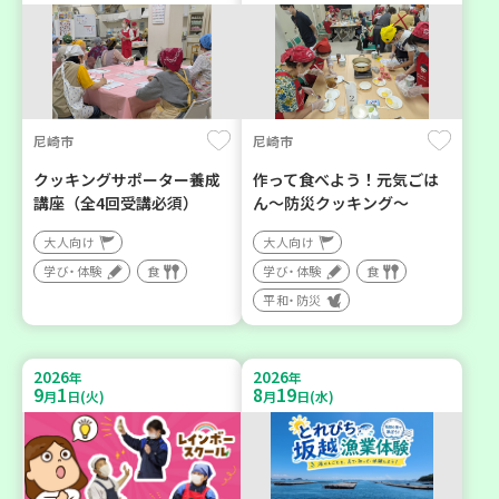
尼崎市
尼崎市
クッキングサポーター養成
作って食べよう！元気ごは
講座（全4回受講必須）
ん～防災クッキング～
大人向け
大人向け
学び・体験
食
学び・体験
食
平和・防災
2026
2026
年
年
9
1
8
19
月
日(火)
月
日(水)