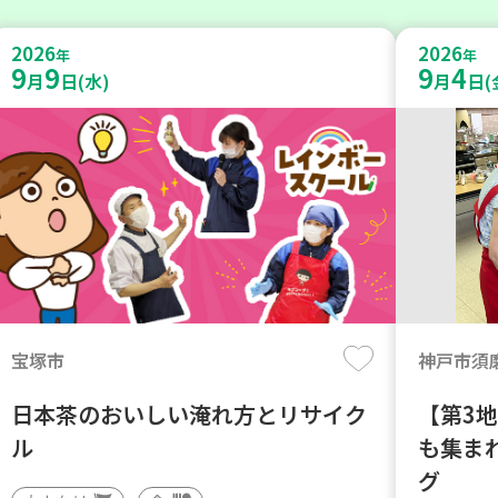
2026
2026
年
年
9
9
9
4
月
日(水)
月
日(
宝塚市
神戸市須
日本茶のおいしい淹れ方とリサイク
【第3
ル
も集まれ
グ