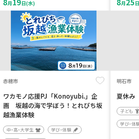
8
19
8
25
月
日(水)
月
日
赤穂市
明石市
ワカモノ応援PJ「Konoyubi.」企
夏休み
画 坂越の海で学ぼう！とれぴち坂
子ども
越漁業体験
学び・体
中・高・大学生
学び・体験