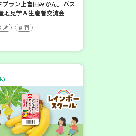
ドプラン上富田みかん」バス
 産地見学＆生産者交流会
験
食
水)