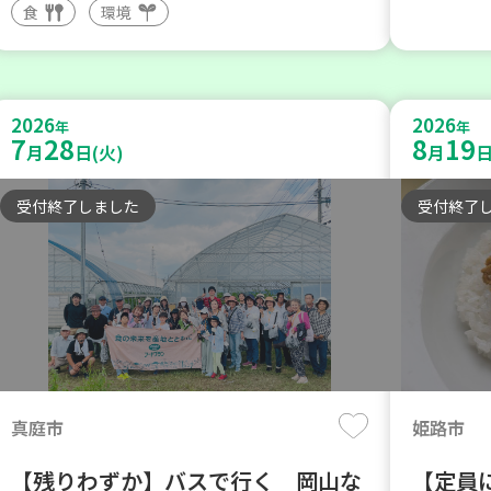
食
環境
2026
2026
年
年
7
28
8
19
月
日(火)
月
日
受付終了しました
受付終了
真庭市
姫路市
【残りわずか】バスで行く 岡山な
【定員