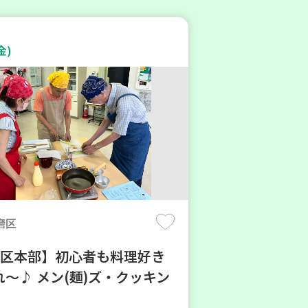
金)
磨区
地区本部】初心者も料理好き
～♪ メン(麺)ズ・クッキン