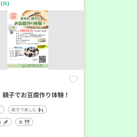
(火)
 親子でお豆腐作り体験！
親子で楽しむ
験
食