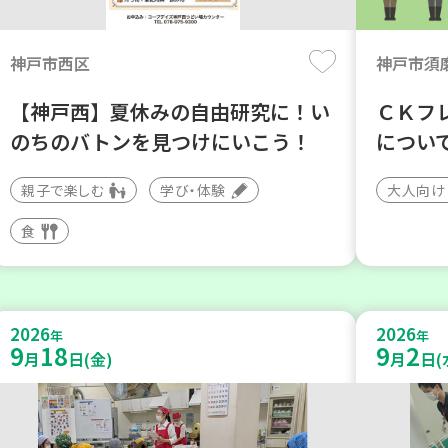
神戸市西区
神戸市須
【神戸西】夏休みの自由研究に！い
ＣＫフ
のちのバトンを見つけにいこう！
につい
親子で楽しむ
学び・体験
大人向け
食
2026
2026
年
年
9
18
9
2
月
日(金)
月
日(