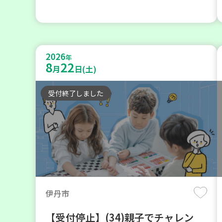
2026
年
8
22
月
日(土)
受付終了しました
伊丹市
【受付停止】(34)親子でチャレン