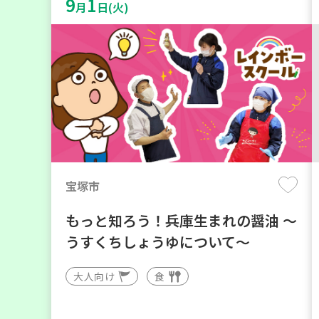
9
1
月
日(火)
宝塚市
もっと知ろう！兵庫生まれの醤油 ～
うすくちしょうゆについて～
大人向け
食