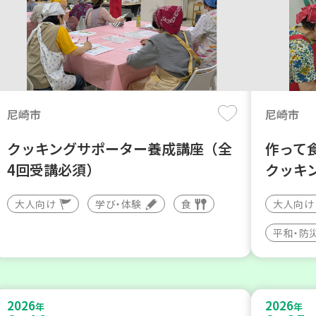
尼崎市
尼崎市
クッキングサポーター養成講座（全
作って
4回受講必須）
クッキ
大人向け
学び・体験
食
大人向け
平和・防
2026
2026
年
年