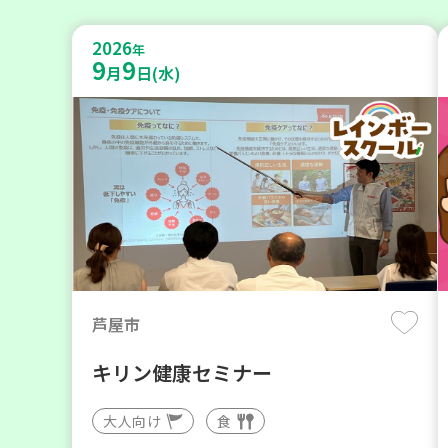
2026
年
9
9
月
日(水)
芦屋市
キリン健康セミナー
大人向け
食