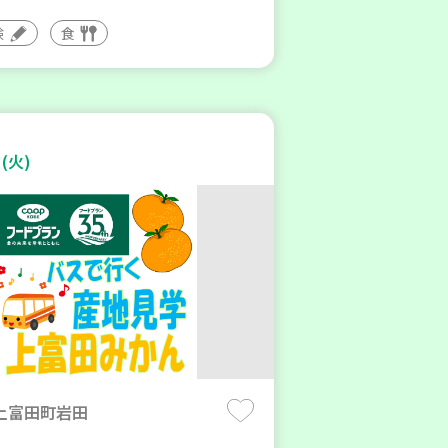
験
食
(火)
上富田町岩田