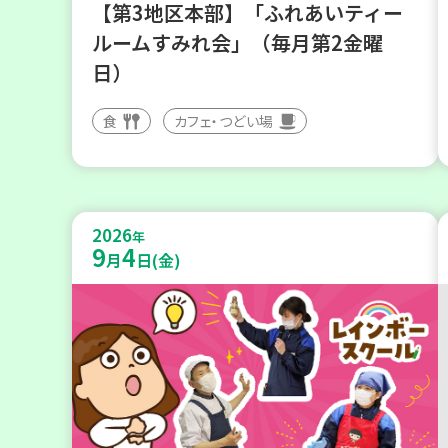
【第3地区本部】「ふれあいティー
ルームすみれ会」（毎月第2金曜
日）
食
カフェ・つどい場
2026
年
9
4
月
日(金)