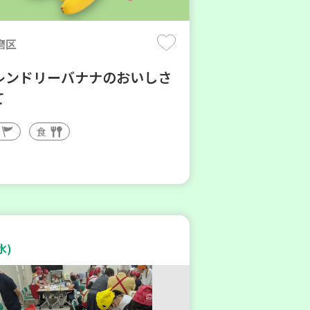
磨区
レンドリーバナナのおいしさ
て
食
水)