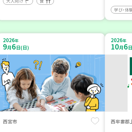
大人向け
食
学び・体
2026
2026
年
年
9
6
10
6
月
日(日)
月
日
西宮市
西牟婁郡