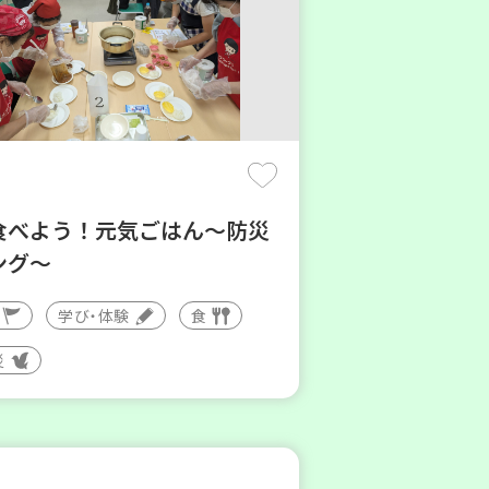
食べよう！元気ごはん～防災
ング～
学び・体験
食
災