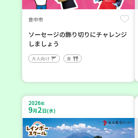
豊中市
ソーセージの飾り切りにチャレンジ
しましょう
大人向け
食
2026
年
9
2
月
日(水)