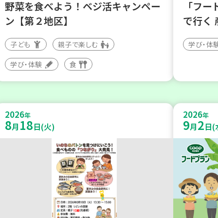
野菜を食べよう！ベジ活キャンペー
「フー
ン【第２地区】
で行く
子ども
親子で楽しむ
学び・体
学び・体験
食
2026
2026
年
年
8
18
9
2
月
日(火)
月
日(