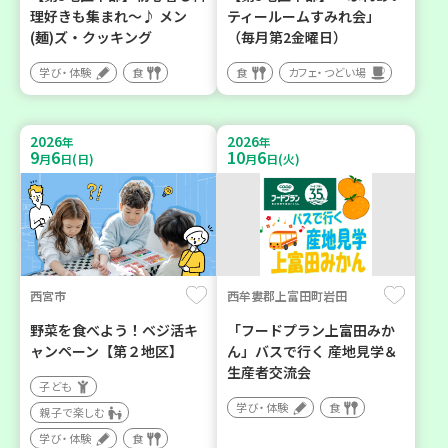
理好きも集まれ～♪ メン
ティールームすみれ会」
(麺)ズ・クッキング
（毎月第2金曜日）
学び・体験
食
食
カフェ・つどい場
2026
2026
年
年
9
6
10
6
月
日(日)
月
日(火)
西宮市
西牟婁郡上富田町岩田
野菜を食べよう！ベジ活キ
「フードプラン上富田みか
ャンペーン【第２地区】
ん」バスで行く 産地見学＆
生産者交流会
子ども
学び・体験
食
親子で楽しむ
学び・体験
食