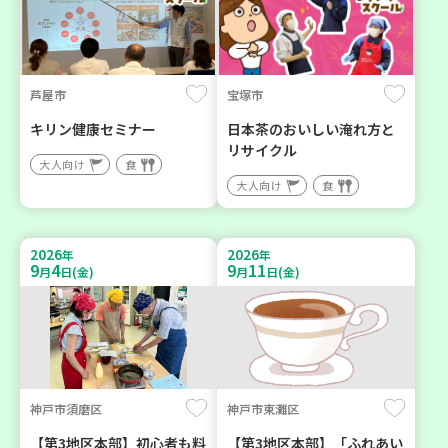
芦屋市
宝塚市
キリン健康セミナー
日本茶のおいしい淹れ方と
リサイクル
大人向け
食
大人向け
食
2026
2026
年
年
9
4
9
11
月
日(金)
月
日(金)
神戸市須磨区
神戸市東灘区
【第3地区本部】初心者も料
【第3地区本部】「ふれあい