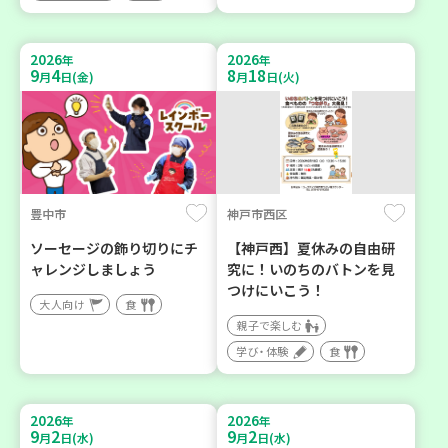
2026
2026
年
年
9
4
8
18
月
日(金)
月
日(火)
豊中市
神戸市西区
ソーセージの飾り切りにチ
【神戸西】夏休みの自由研
ャレンジしましょう
究に！いのちのバトンを見
つけにいこう！
大人向け
食
親子で楽しむ
学び・体験
食
2026
2026
年
年
9
2
9
2
月
日(水)
月
日(水)