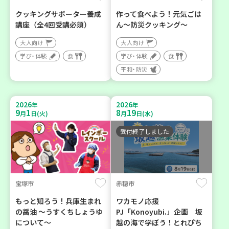
クッキングサポーター養成
作って食べよう！元気ごは
講座（全4回受講必須）
ん～防災クッキング～
大人向け
大人向け
学び・体験
食
学び・体験
食
平和・防災
2026
2026
年
年
9
1
8
19
月
日(火)
月
日(水)
受付終了しました
宝塚市
赤穂市
もっと知ろう！兵庫生まれ
ワカモノ応援
の醤油 ～うすくちしょうゆ
PJ「Konoyubi.」企画 坂
について～
越の海で学ぼう！とれぴち