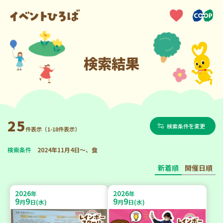
検索結果
25
検索条件を変更
件表示（1-18件表示）
検索条件
2024年11月4日～、食
新着順
開催日順
2026
2026
年
年
9
9
9
9
月
日(水)
月
日(水)