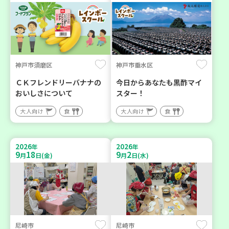
神戸市須磨区
神戸市垂水区
ＣＫフレンドリーバナナの
今日からあなたも黒酢マイ
おいしさについて
スター！
大人向け
食
大人向け
食
2026
2026
年
年
9
18
9
2
月
日(金)
月
日(水)
尼崎市
尼崎市