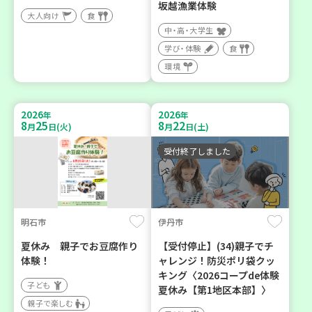
坂越漁業体験
大人向け
食
中・高・大学生
学び・体験
食
環境
2026
2026
年
年
8
25
8
22
月
日(火)
月
日(土)
受付終了しました
明石市
伊丹市
夏休み 親子でお豆腐作り
【受付停止】(34)親子でチ
体験！
ャレンジ！防災ポリ袋クッ
キング〈2026コープde体験
子ども
夏休み【第1地区本部】〉
親子で楽しむ