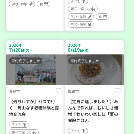
子ども
学び・体験
食
親子で楽しむ
学び・体験
食
平和・防災
2026
2026
年
年
7
28
8
19
月
日(火)
月
日(水)
受付終了しました
受付終了しました
真庭市
姫路市
【残りわずか】バスで行
【定員に達しました！】み
く 岡山なす収穫体験と産
んなで作れば、おいしさ倍
地交流会
増！わいわい楽しむ「夏の
発酵ごはん」
子ども
子ども
親子で楽しむ