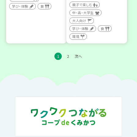
親子で楽しむ
学び・体験
食
中・高・大学生
大人向け
学び・体験
食
環境
1
2
次へ