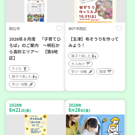
明石市
神戸市西区
2026年８月度 「子育てひ
【玉津】布ぞうりを作って
ろば」のご案内 ～明石か
みよう！
ら高砂エリア～ 【第6地
親子で楽しむ
区】
大人向け
子ども
学び・体験
環境
親子で楽しむ
学び・体験
2026
2026
年
年
8
21
8
28
月
日(金)
月
日(金)