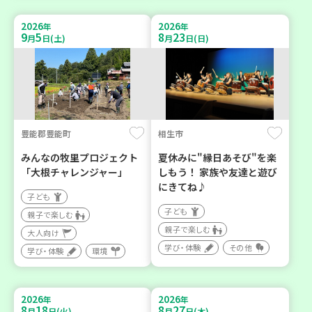
2026
2026
年
年
9
5
8
23
月
日(土)
月
日(日)
豊能郡豊能町
相生市
みんなの牧里プロジェクト
夏休みに"縁日あそび"を楽
「大根チャレンジャー」
しもう！ 家族や友達と遊び
にきてね♪
子ども
子ども
親子で楽しむ
親子で楽しむ
大人向け
学び・体験
その他
学び・体験
環境
2026
2026
年
年
8
18
8
27
月
日(火)
月
日(木)