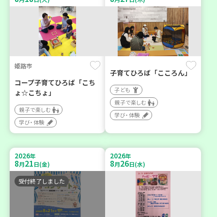
姫路市
子育てひろば「こころん」
コープ子育てひろば「こち
子ども
ょ☆こちょ」
親子で楽しむ
親子で楽しむ
学び・体験
学び・体験
2026
2026
年
年
8
21
8
26
月
日(金)
月
日(水)
受付終了しました