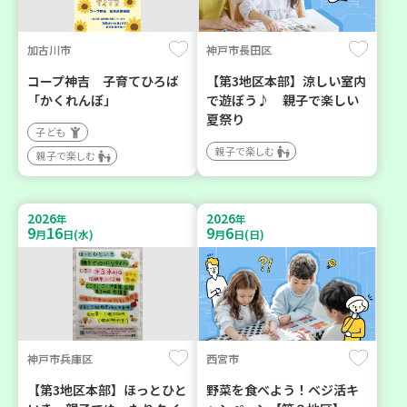
加古川市
神戸市長田区
コープ神吉 子育てひろば
【第3地区本部】涼しい室内
「かくれんぼ」
で遊ぼう♪ 親子で楽しい
夏祭り
子ども
親子で楽しむ
親子で楽しむ
2026
2026
年
年
9
16
9
6
月
日(水)
月
日(日)
神戸市兵庫区
西宮市
【第3地区本部】ほっとひと
野菜を食べよう！ベジ活キ