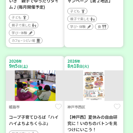
いき 親子でゆったりタイ
ャンペーン【第２地区】
ム♪(毎月開催予定)
子ども
子ども
親子で楽しむ
親子で楽しむ
学び・体験
食
学び・体験
カフェ・つどい場
2026
2026
年
年
9
5
8
18
月
日(土)
月
日(火)
姫路市
神戸市西区
コープ子育てひろば「ハイ
【神戸西】夏休みの自由研
ハイよちよちくらぶ」
究に！いのちのバトンを見
つけにいこう！