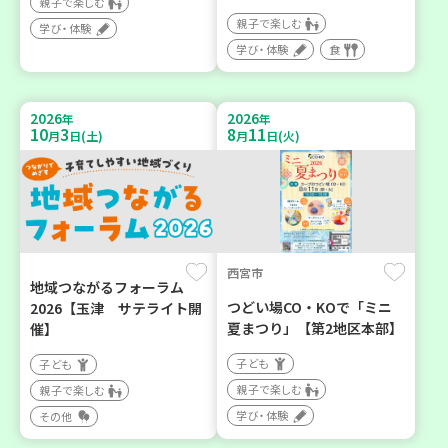
親子で楽しむ
親子で楽しむ
学び・体験
学び・体験
食
2026
2026
年
年
10
3
8
11
月
日(土)
月
日(火)
西宮市
地域つながるフォーラム
つどい場CO・KOで「ミニ
2026【玉津 サテライト開
夏まつり」【第2地区本部】
催】
子ども
子ども
親子で楽しむ
親子で楽しむ
学び・体験
その他