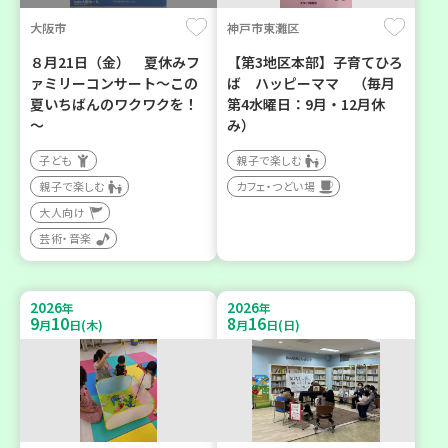
大阪市
神戸市東灘区
８月21日（金） 夏休みフ
【第3地区本部】子育てひろ
ァミリーコンサート～この
ば ハッピーママ （毎月
夏いちばんのワクワクを！
第4水曜日：9月・12月休
～
み）
子ども
親子で楽しむ
親子で楽しむ
カフェ・つどい場
大人向け
芸術・音楽
2026
2026
年
年
9
10
8
16
月
日(木)
月
日(日)