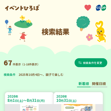
検索結果
67
検索条件を変更
件表示（1-18件表示）
検索条件
2025年10月4日～、親子で楽しむ
新着順
開催日順
2026
2026
年
年
8
1
8
31
10
31
～
月
日(土)
月
日(月)
月
日(土)