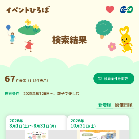
検索結果
67
検索条件を変更
件表示（1-18件表示）
検索条件
2025年9月26日～、親子で楽しむ
新着順
開催日順
2026
2026
年
年
8
1
8
31
10
31
～
月
日(土)
月
日(月)
月
日(土)