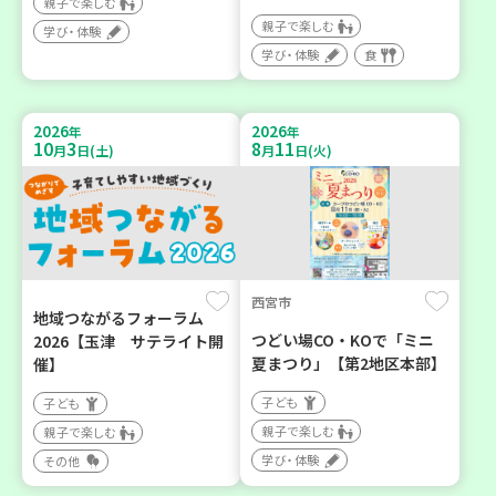
親子で楽しむ
親子で楽しむ
学び・体験
学び・体験
食
2026
2026
年
年
10
3
8
11
月
日(土)
月
日(火)
西宮市
地域つながるフォーラム
つどい場CO・KOで「ミニ
2026【玉津 サテライト開
夏まつり」【第2地区本部】
催】
子ども
子ども
親子で楽しむ
親子で楽しむ
学び・体験
その他