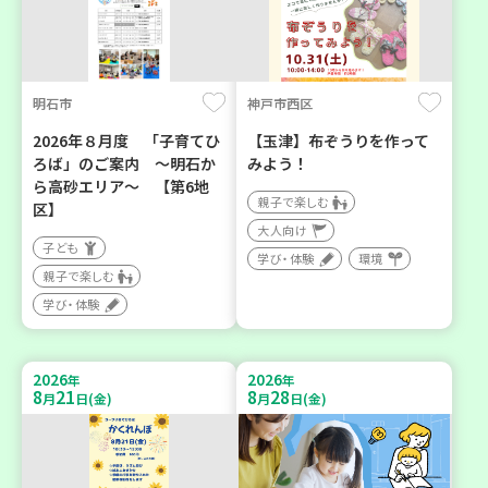
明石市
神戸市西区
2026年８月度 「子育てひ
【玉津】布ぞうりを作って
ろば」のご案内 ～明石か
みよう！
ら高砂エリア～ 【第6地
親子で楽しむ
区】
大人向け
子ども
学び・体験
環境
親子で楽しむ
学び・体験
2026
2026
年
年
8
21
8
28
月
日(金)
月
日(金)