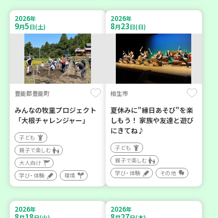
2026
2026
年
年
9
5
8
23
月
日(土)
月
日(日)
豊能郡豊能町
相生市
みんなの牧里プロジェクト
夏休みに"縁日あそび"を楽
「大根チャレンジャー」
しもう！ 家族や友達と遊び
にきてね♪
子ども
子ども
親子で楽しむ
親子で楽しむ
大人向け
学び・体験
その他
学び・体験
環境
2026
2026
年
年
8
18
8
27
月
日(火)
月
日(木)