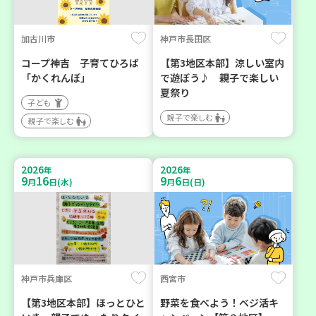
加古川市
神戸市長田区
コープ神吉 子育てひろば
【第3地区本部】涼しい室内
「かくれんぼ」
で遊ぼう♪ 親子で楽しい
夏祭り
子ども
親子で楽しむ
親子で楽しむ
2026
2026
年
年
9
16
9
6
月
日(水)
月
日(日)
神戸市兵庫区
西宮市
【第3地区本部】ほっとひと
野菜を食べよう！ベジ活キ