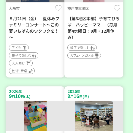
大阪市
神戸市東灘区
８月21日（金） 夏休みフ
【第3地区本部】子育てひろ
ァミリーコンサート～この
ば ハッピーママ （毎月
夏いちばんのワクワクを！
第4水曜日：9月・12月休
～
み）
子ども
親子で楽しむ
親子で楽しむ
カフェ・つどい場
大人向け
芸術・音楽
2026
2026
年
年
9
10
8
16
月
日(木)
月
日(日)