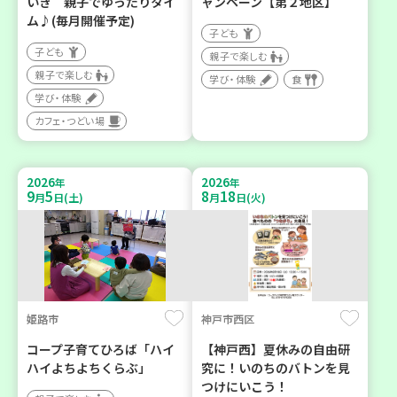
いき 親子でゆったりタイ
ャンペーン【第２地区】
ム♪(毎月開催予定)
子ども
子ども
親子で楽しむ
親子で楽しむ
学び・体験
食
学び・体験
カフェ・つどい場
2026
2026
年
年
9
5
8
18
月
日(土)
月
日(火)
姫路市
神戸市西区
コープ子育てひろば「ハイ
【神戸西】夏休みの自由研
ハイよちよちくらぶ」
究に！いのちのバトンを見
つけにいこう！