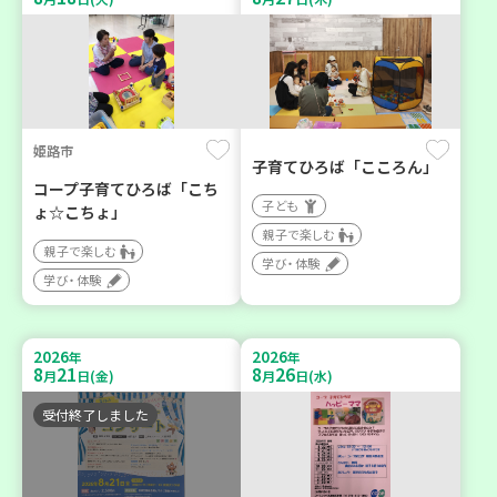
姫路市
子育てひろば「こころん」
コープ子育てひろば「こち
子ども
ょ☆こちょ」
親子で楽しむ
親子で楽しむ
学び・体験
学び・体験
2026
2026
年
年
8
21
8
26
月
日(金)
月
日(水)
受付終了しました