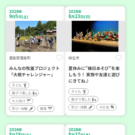
2026
2026
年
年
9
5
8
23
月
日(土)
月
日(日)
豊能郡豊能町
相生市
みんなの牧里プロジェクト
夏休みに"縁日あそび"を楽
「大根チャレンジャー」
しもう！ 家族や友達と遊び
にきてね♪
子ども
子ども
親子で楽しむ
親子で楽しむ
大人向け
学び・体験
その他
学び・体験
環境
2026
2026
年
年
8
18
8
27
月
日(火)
月
日(木)