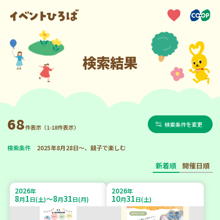
検索結果
68
検索条件を変更
件表示（1-18件表示）
検索条件
2025年8月28日～、親子で楽しむ
新着順
開催日順
2026
2026
年
年
8
1
8
31
10
31
～
月
日(土)
月
日(月)
月
日(土)