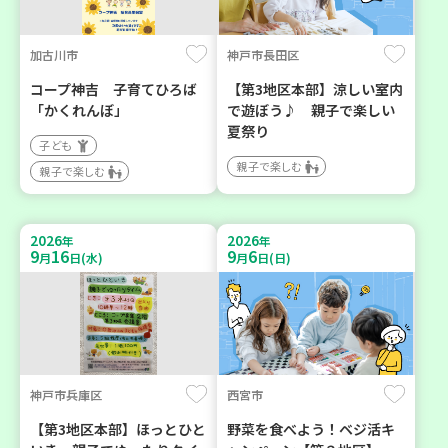
加古川市
神戸市長田区
コープ神吉 子育てひろば
【第3地区本部】涼しい室内
「かくれんぼ」
で遊ぼう♪ 親子で楽しい
夏祭り
子ども
親子で楽しむ
親子で楽しむ
2026
2026
年
年
9
16
9
6
月
日(水)
月
日(日)
神戸市兵庫区
西宮市
【第3地区本部】ほっとひと
野菜を食べよう！ベジ活キ