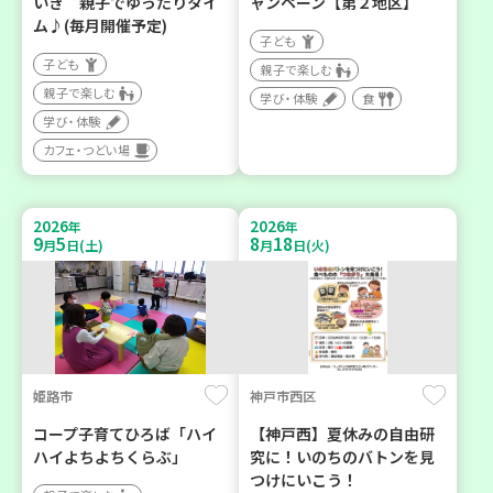
いき 親子でゆったりタイ
ャンペーン【第２地区】
ム♪(毎月開催予定)
子ども
子ども
親子で楽しむ
親子で楽しむ
学び・体験
食
学び・体験
カフェ・つどい場
2026
2026
年
年
9
5
8
18
月
日(土)
月
日(火)
姫路市
神戸市西区
コープ子育てひろば「ハイ
【神戸西】夏休みの自由研
ハイよちよちくらぶ」
究に！いのちのバトンを見
つけにいこう！