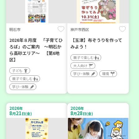
明石市
神戸市西区
2026年８月度 「子育てひ
【玉津】布ぞうりを作って
ろば」のご案内 ～明石か
みよう！
ら高砂エリア～ 【第6地
親子で楽しむ
区】
大人向け
子ども
学び・体験
環境
親子で楽しむ
学び・体験
2026
2026
年
年
8
21
8
28
月
日(金)
月
日(金)