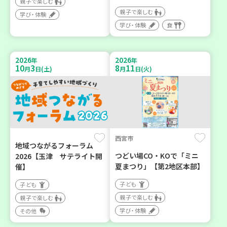
親子で楽しむ
親子で楽しむ
学び・体験
学び・体験
食
2026
2026
年
年
10
3
8
11
月
日(土)
月
日(火)
西宮市
地域つながるフォーラム
つどい場CO・KOで「ミニ
2026【玉津 サテライト開
夏まつり」【第2地区本部】
催】
子ども
子ども
親子で楽しむ
親子で楽しむ
学び・体験
その他