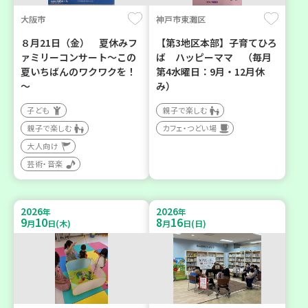
大阪市
神戸市東灘区
８月21日（金） 夏休みフ
【第3地区本部】子育てひろ
ァミリーコンサート～この
ば ハッピーママ （毎月
夏いちばんのワクワクを！
第4水曜日：9月・12月休
～
み）
子ども
親子で楽しむ
親子で楽しむ
カフェ・つどい場
大人向け
芸術・音楽
2026
2026
年
年
9
10
8
16
月
日(木)
月
日(日)