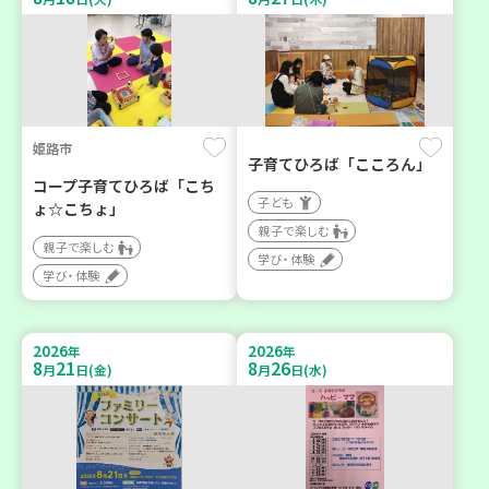
姫路市
子育てひろば「こころん」
コープ子育てひろば「こち
子ども
ょ☆こちょ」
親子で楽しむ
親子で楽しむ
学び・体験
学び・体験
2026
2026
年
年
8
21
8
26
月
日(金)
月
日(水)