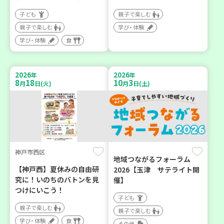
子ども
親子で楽しむ
親子で楽しむ
学び・体験
学び・体験
食
2026
2026
年
年
8
18
10
3
月
日(火)
月
日(土)
神戸市西区
地域つながるフォーラム
【神戸西】夏休みの自由研
2026【玉津 サテライト開
究に！いのちのバトンを見
催】
つけにいこう！
子ども
親子で楽しむ
親子で楽しむ
学び・体験
食
その他