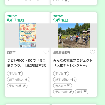
2026
2026
年
年
8
11
9
5
月
日(火)
月
日(土)
西宮市
豊能郡豊能町
つどい場CO・KOで「ミニ
みんなの牧里プロジェクト
夏まつり」【第2地区本部】
「大根チャレンジャー」
子ども
子ども
親子で楽しむ
親子で楽しむ
学び・体験
大人向け
学び・体験
環境