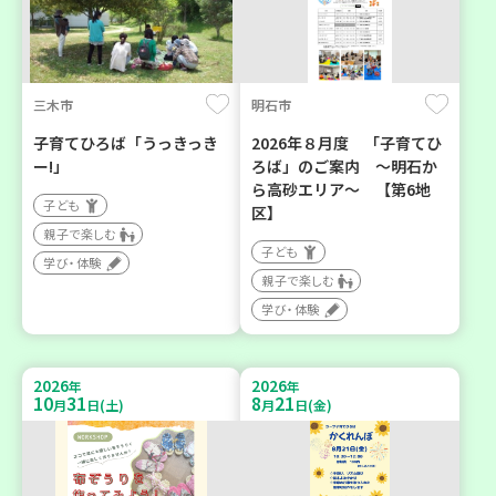
三木市
明石市
子育てひろば「うっきっき
2026年８月度 「子育てひ
ー!」
ろば」のご案内 ～明石か
ら高砂エリア～ 【第6地
子ども
区】
親子で楽しむ
子ども
学び・体験
親子で楽しむ
学び・体験
2026
2026
年
年
10
31
8
21
月
日(土)
月
日(金)