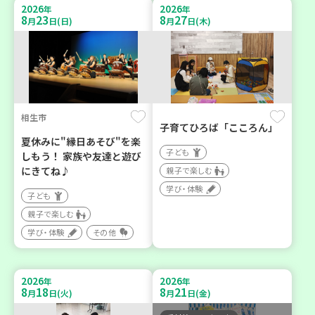
2026
2026
年
年
8
23
8
27
月
日(日)
月
日(木)
相生市
子育てひろば「こころん」
夏休みに"縁日あそび"を楽
子ども
しもう！ 家族や友達と遊び
にきてね♪
親子で楽しむ
学び・体験
子ども
親子で楽しむ
学び・体験
その他
2026
2026
年
年
8
18
8
21
月
日(火)
月
日(金)