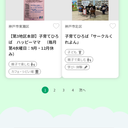
神戸市東灘区
神戸市北区
【第3地区本部】子育てひろ
子育てひろば「サークルく
ば ハッピーママ （毎月
れよん」
第4水曜日：9月・12月休
子ども
み）
親子で楽しむ
親子で楽しむ
学び・体験
カフェ・つどい場
1
2
3
4
次へ