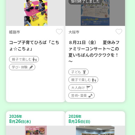
受付終了しました
姫路市
大阪市
コープ子育てひろば「こち
８月21日（金） 夏休みフ
ょ☆こちょ」
ァミリーコンサート～この
夏いちばんのワクワクを！
親子で楽しむ
～
学び・体験
子ども
親子で楽しむ
大人向け
芸術・音楽
2026
2026
年
年
8
26
8
16
月
日(水)
月
日(日)