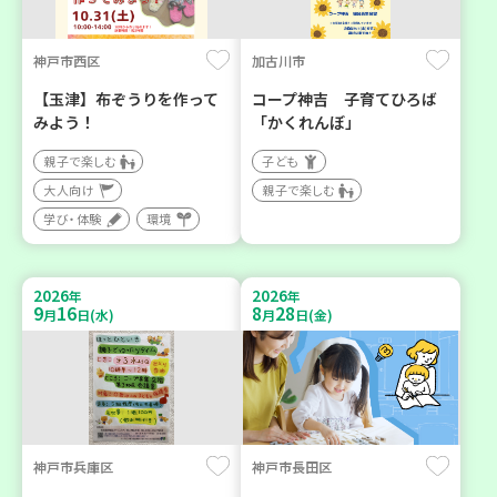
神戸市西区
加古川市
【玉津】布ぞうりを作って
コープ神吉 子育てひろば
みよう！
「かくれんぼ」
親子で楽しむ
子ども
大人向け
親子で楽しむ
学び・体験
環境
2026
2026
年
年
9
16
8
28
月
日(水)
月
日(金)
神戸市兵庫区
神戸市長田区