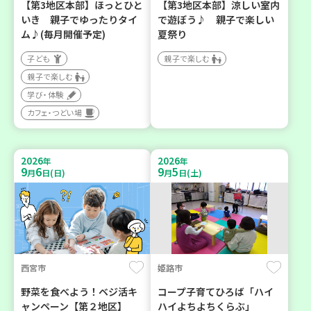
【第3地区本部】ほっとひと
【第3地区本部】涼しい室内
いき 親子でゆったりタイ
で遊ぼう♪ 親子で楽しい
ム♪(毎月開催予定)
夏祭り
子ども
親子で楽しむ
親子で楽しむ
学び・体験
カフェ・つどい場
2026
2026
年
年
9
6
9
5
月
日(日)
月
日(土)
西宮市
姫路市
野菜を食べよう！ベジ活キ
コープ子育てひろば「ハイ
ャンペーン【第２地区】
ハイよちよちくらぶ」