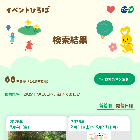
検索結果
66
検索条件を変更
件表示（1-18件表示）
検索条件
2025年7月16日～、親子で楽しむ
新着順
開催日順
2026
2026
年
年
9
4
8
1
8
31
～
月
日(金)
月
日(土)
月
日(月)