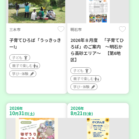
三木市
明石市
子育てひろば「うっきっき
2026年８月度 「子育てひ
ー!」
ろば」のご案内 ～明石か
ら高砂エリア～ 【第6地
子ども
区】
親子で楽しむ
子ども
学び・体験
親子で楽しむ
学び・体験
2026
2026
年
年
10
31
8
21
月
日(土)
月
日(金)