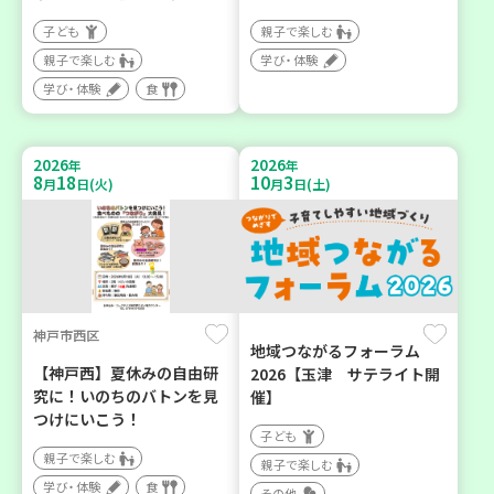
子ども
親子で楽しむ
親子で楽しむ
学び・体験
学び・体験
食
2026
2026
年
年
8
18
10
3
月
日(火)
月
日(土)
神戸市西区
地域つながるフォーラム
【神戸西】夏休みの自由研
2026【玉津 サテライト開
究に！いのちのバトンを見
催】
つけにいこう！
子ども
親子で楽しむ
親子で楽しむ
学び・体験
食
その他