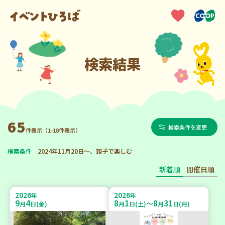
検索結果
65
検索条件を変更
件表示（1-18件表示）
検索条件
2024年11月20日～、親子で楽しむ
新着順
開催日順
2026
2026
年
年
9
4
8
1
8
31
～
月
日(金)
月
日(土)
月
日(月)