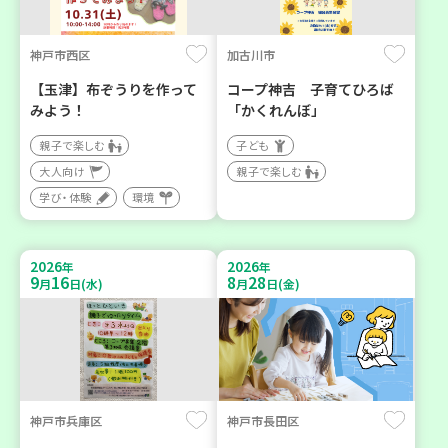
神戸市西区
加古川市
【玉津】布ぞうりを作って
コープ神吉 子育てひろば
みよう！
「かくれんぼ」
親子で楽しむ
子ども
大人向け
親子で楽しむ
学び・体験
環境
2026
2026
年
年
9
16
8
28
月
日(水)
月
日(金)
神戸市兵庫区
神戸市長田区