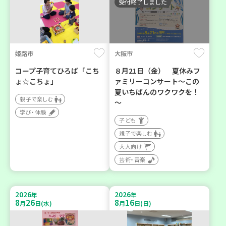
受付終了しました
姫路市
大阪市
コープ子育てひろば「こち
８月21日（金） 夏休みフ
ょ☆こちょ」
ァミリーコンサート～この
夏いちばんのワクワクを！
親子で楽しむ
～
学び・体験
子ども
親子で楽しむ
大人向け
芸術・音楽
2026
2026
年
年
8
26
8
16
月
日(水)
月
日(日)