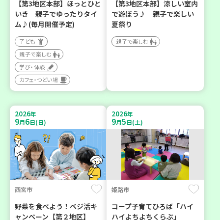
【第3地区本部】ほっとひと
【第3地区本部】涼しい室内
いき 親子でゆったりタイ
で遊ぼう♪ 親子で楽しい
ム♪(毎月開催予定)
夏祭り
子ども
親子で楽しむ
親子で楽しむ
学び・体験
カフェ・つどい場
2026
2026
年
年
9
6
9
5
月
日(日)
月
日(土)
西宮市
姫路市
野菜を食べよう！ベジ活キ
コープ子育てひろば「ハイ
ャンペーン【第２地区】
ハイよちよちくらぶ」