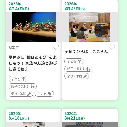
2026
2026
年
年
8
23
8
27
月
日(日)
月
日(木)
相生市
子育てひろば「こころん」
夏休みに"縁日あそび"を楽
子ども
しもう！ 家族や友達と遊び
にきてね♪
親子で楽しむ
学び・体験
子ども
親子で楽しむ
学び・体験
その他
2026
2026
年
年
8
18
8
21
月
日(火)
月
日(金)