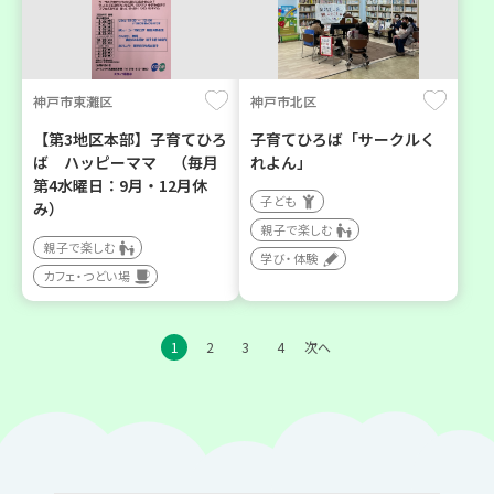
神戸市東灘区
神戸市北区
【第3地区本部】子育てひろ
子育てひろば「サークルく
ば ハッピーママ （毎月
れよん」
第4水曜日：9月・12月休
子ども
み）
親子で楽しむ
親子で楽しむ
学び・体験
カフェ・つどい場
1
2
3
4
次へ