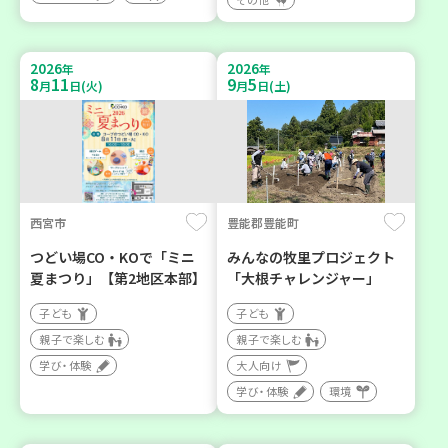
2026
2026
年
年
8
11
9
5
月
日(火)
月
日(土)
西宮市
豊能郡豊能町
つどい場CO・KOで「ミニ
みんなの牧里プロジェクト
夏まつり」【第2地区本部】
「大根チャレンジャー」
子ども
子ども
親子で楽しむ
親子で楽しむ
学び・体験
大人向け
学び・体験
環境