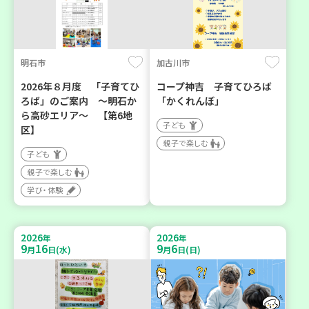
明石市
加古川市
2026年８月度 「子育てひ
コープ神吉 子育てひろば
ろば」のご案内 ～明石か
「かくれんぼ」
ら高砂エリア～ 【第6地
子ども
区】
親子で楽しむ
子ども
親子で楽しむ
学び・体験
2026
2026
年
年
9
16
9
6
月
日(水)
月
日(日)