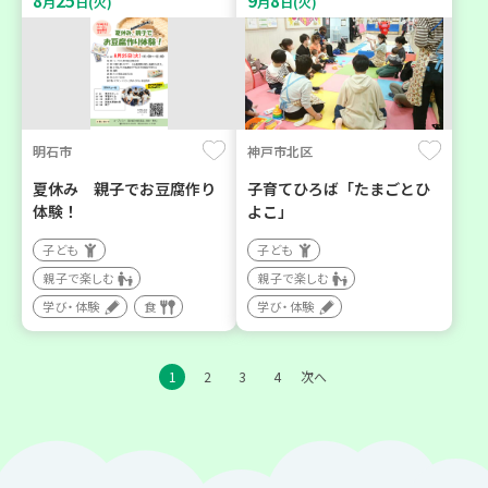
8
25
9
8
月
日(火)
月
日(火)
明石市
神戸市北区
夏休み 親子でお豆腐作り
子育てひろば「たまごとひ
体験！
よこ」
子ども
子ども
親子で楽しむ
親子で楽しむ
学び・体験
食
学び・体験
1
2
3
4
次へ