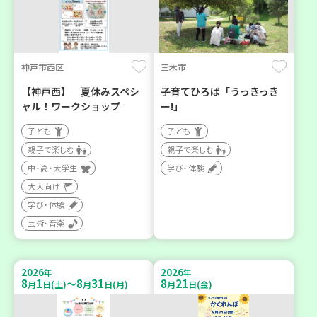
神戸市西区
三木市
【神戸西】 夏休みスペシ
子育てひろば「うっきっき
ャル！ワークショップ
ー!」
子ども
子ども
親子で楽しむ
親子で楽しむ
中・高・大学生
学び・体験
大人向け
学び・体験
芸術・音楽
2026
2026
年
年
8
1
8
31
8
21
～
月
日(土)
月
日(月)
月
日(金)