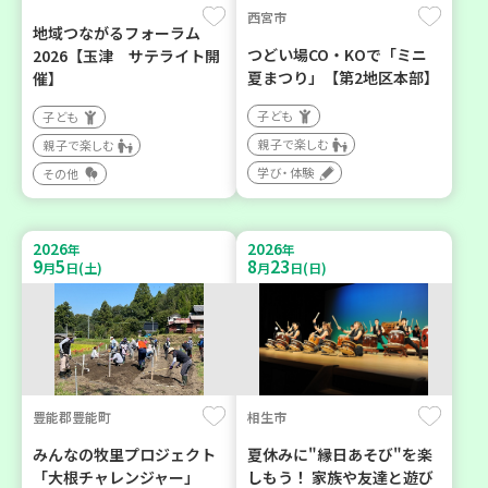
西宮市
地域つながるフォーラム
つどい場CO・KOで「ミニ
2026【玉津 サテライト開
夏まつり」【第2地区本部】
催】
子ども
子ども
親子で楽しむ
親子で楽しむ
学び・体験
その他
2026
2026
年
年
9
5
8
23
月
日(土)
月
日(日)
豊能郡豊能町
相生市
みんなの牧里プロジェクト
夏休みに"縁日あそび"を楽
「大根チャレンジャー」
しもう！ 家族や友達と遊び