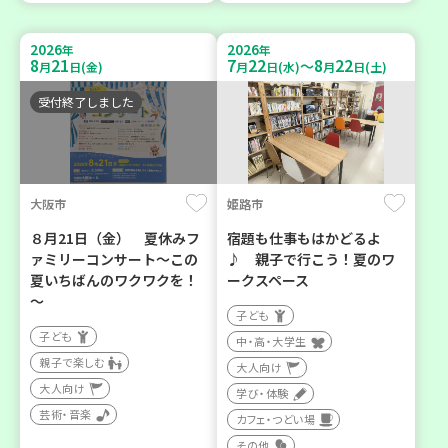
2026
2026
年
年
8
21
7
22
8
22
～
月
日(金)
月
日(水)
月
日(土)
受付終了しました
大阪市
姫路市
８月21日（金） 夏休みフ
宿題も仕事もはかどるよ
ァミリーコンサート～この
♪ 親子で行こう！夏のワ
夏いちばんのワクワクを！
ークスペース
～
子ども
子ども
中・高・大学生
親子で楽しむ
大人向け
大人向け
学び・体験
芸術・音楽
カフェ・つどい場
その他