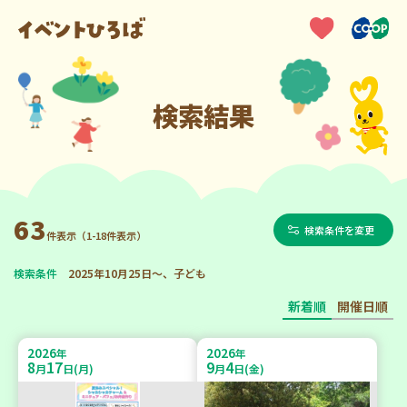
検索結果
63
検索条件を変更
件表示（1-18件表示）
検索条件
2025年10月25日～、子ども
新着順
開催日順
2026
2026
年
年
8
17
9
4
月
日(月)
月
日(金)