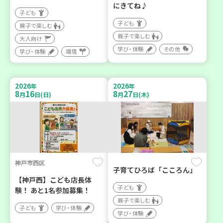
にきてね♪
子ども
子ども
親子で楽しむ
親子で楽しむ
大人向け
学び・体験
その他
学び・体験
環境
2026
2026
年
年
8
16
8
27
月
日(日)
月
日(木)
神戸市西区
子育てひろば「こころん」
【神戸西】こども店長体
子ども
験！ あと1名参加募集！
親子で楽しむ
子ども
学び・体験
学び・体験