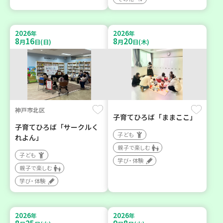
2026
2026
年
年
8
16
8
20
月
日(日)
月
日(木)
神戸市北区
子育てひろば「ままここ」
子育てひろば「サークルく
子ども
れよん」
親子で楽しむ
子ども
学び・体験
親子で楽しむ
学び・体験
2026
2026
年
年