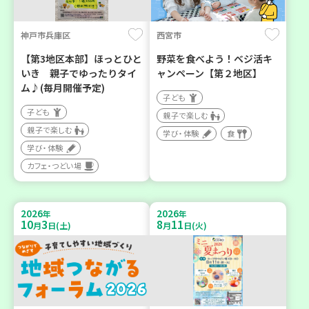
神戸市兵庫区
西宮市
【第3地区本部】ほっとひと
野菜を食べよう！ベジ活キ
いき 親子でゆったりタイ
ャンペーン【第２地区】
ム♪(毎月開催予定)
子ども
子ども
親子で楽しむ
親子で楽しむ
学び・体験
食
学び・体験
カフェ・つどい場
2026
2026
年
年
10
3
8
11
月
日(土)
月
日(火)