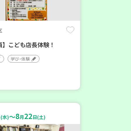
区
西】こども店長体験！
学び・体験
8
22
～
(水)
月
日(土)