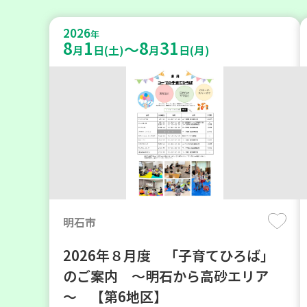
2026
年
8
1
8
31
～
月
日(土)
月
日(月)
明石市
2026年８月度 「子育てひろば」
のご案内 ～明石から高砂エリア
～ 【第6地区】