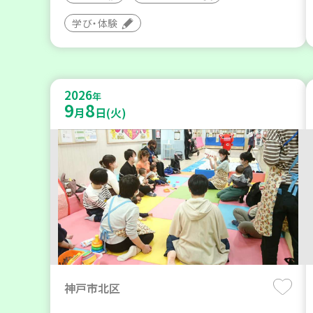
学び・体験
2026
年
9
8
月
日(火)
神戸市北区