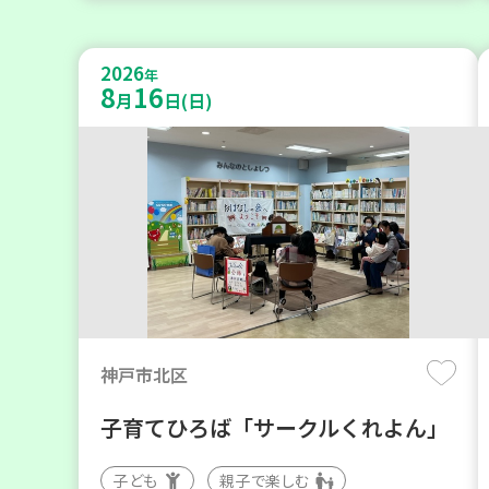
2026
年
8
16
月
日(日)
神戸市北区
子育てひろば「サークルくれよん」
子ども
親子で楽しむ