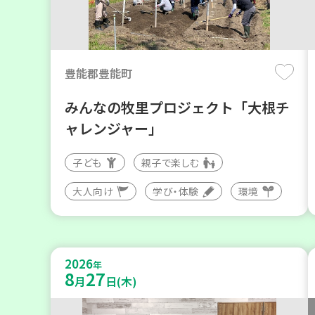
豊能郡豊能町
みんなの牧里プロジェクト「大根チ
ャレンジャー」
子ども
親子で楽しむ
大人向け
学び・体験
環境
2026
年
8
27
月
日(木)