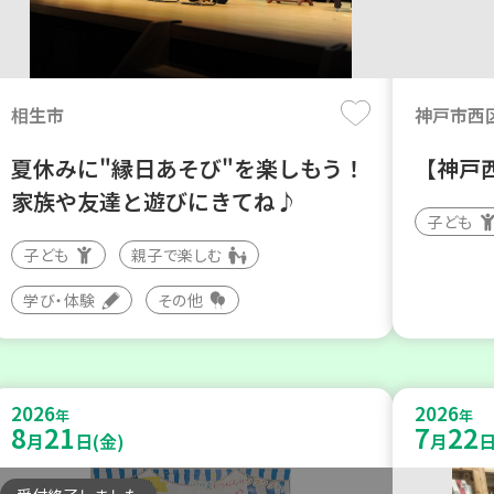
相生市
神戸市西
夏休みに"縁日あそび"を楽しもう！
【神戸
家族や友達と遊びにきてね♪
子ども
子ども
親子で楽しむ
学び・体験
その他
2026
2026
年
年
8
21
7
22
月
日(金)
月
日