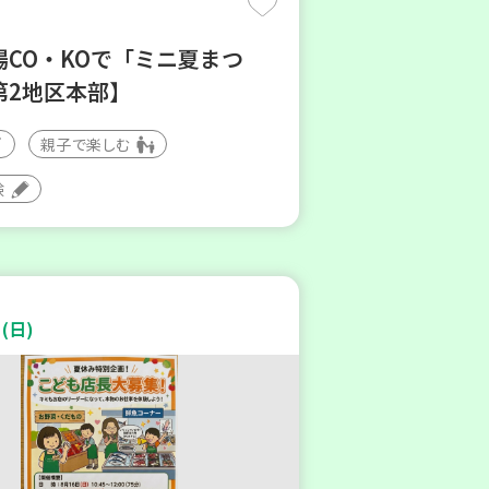
場CO・KOで「ミニ夏まつ
第2地区本部】
親子で楽しむ
験
(日)