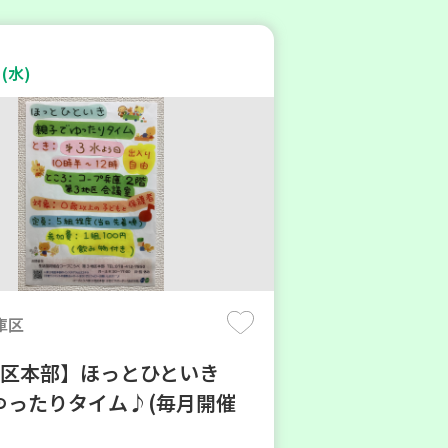
(水)
庫区
地区本部】ほっとひといき
ゆったりタイム♪(毎月開催