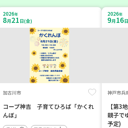
2026
2026
年
年
8
21
9
16
月
日(金)
月
日
加古川市
神戸市兵
コープ神吉 子育てひろば「かくれ
【第3
んぼ」
親子で
予定)