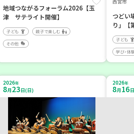
西宮市
地域つながるフォーラム2026【玉
つどい
津 サテライト開催】
り」【
子ども
親子で楽しむ
子ども
その他
学び・体
2026
2026
年
年
8
23
8
16
月
日(日)
月
日