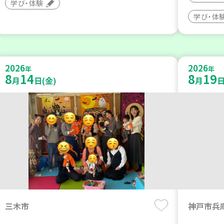
学び・体験
学び・体
2026
2026
年
年
8
14
8
19
月
日(金)
月
日
三木市
神戸市兵