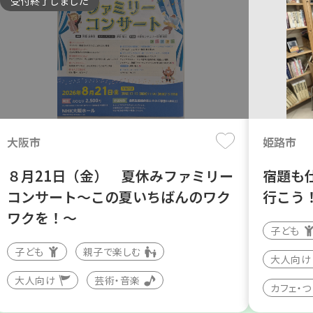
受付終了しました
大阪市
姫路市
８月21日（金） 夏休みファミリー
宿題も
コンサート～この夏いちばんのワク
行こう
ワクを！～
子ども
子ども
親子で楽しむ
大人向け
大人向け
芸術・音楽
カフェ・