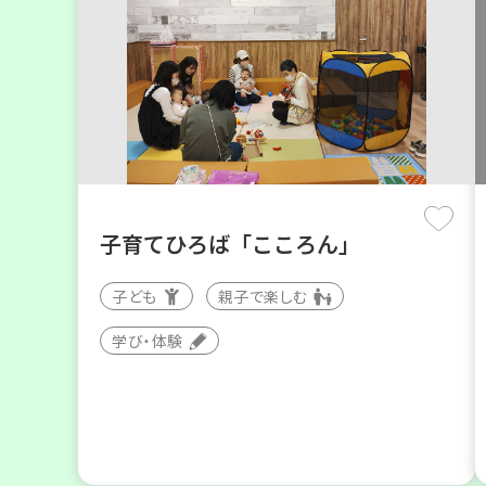
子育てひろば「こころん」
子ども
親子で楽しむ
学び・体験