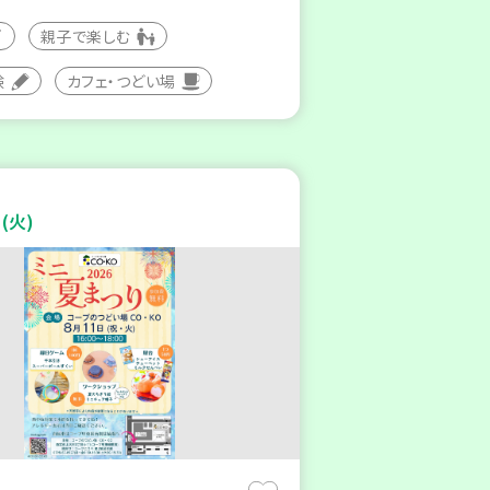
親子で楽しむ
験
カフェ・つどい場
(火)