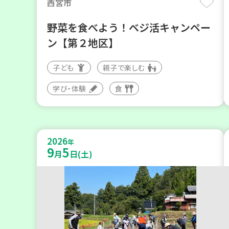
西宮市
野菜を食べよう！ベジ活キャンペー
ン【第２地区】
子ども
親子で楽しむ
学び・体験
食
2026
年
9
5
月
日(土)