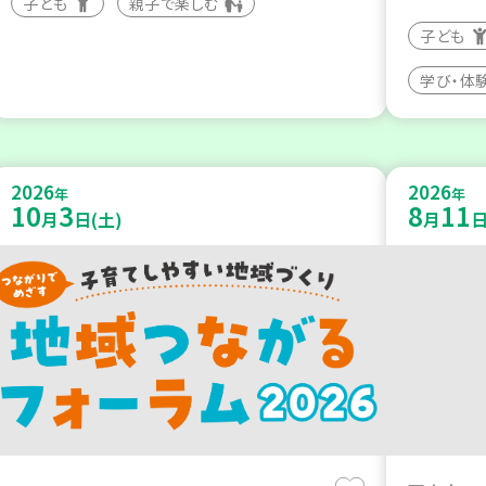
子ども
親子で楽しむ
子ども
学び・体
2026
2026
年
年
10
3
8
11
月
日(土)
月
日