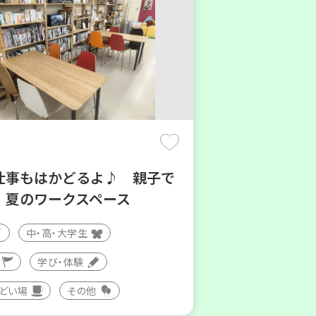
仕事もはかどるよ♪ 親子で
！夏のワークスペース
中・高・大学生
学び・体験
つどい場
その他