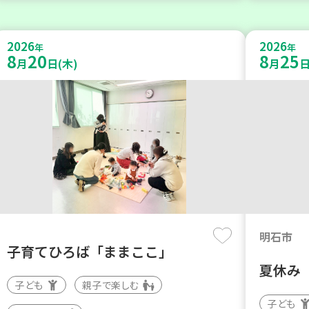
2026
2026
年
年
8
20
8
25
月
日(木)
月
日
明石市
子育てひろば「ままここ」
夏休み
子ども
親子で楽しむ
子ども