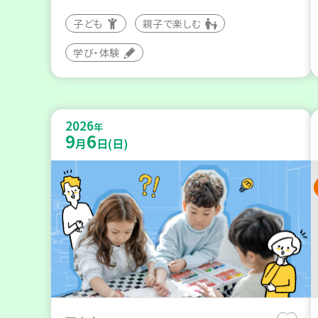
子ども
親子で楽しむ
学び・体験
2026
年
9
6
月
日(日)