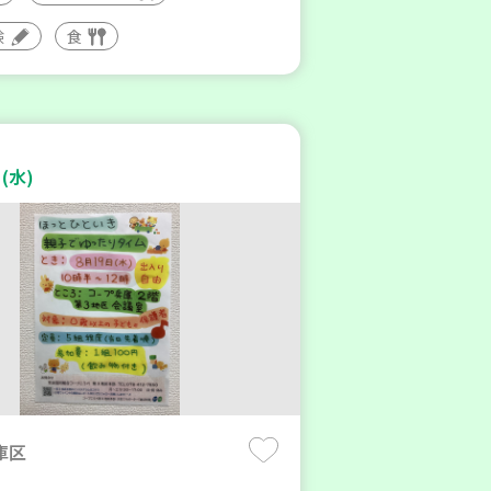
験
食
(水)
庫区