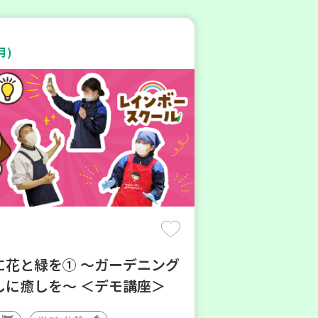
月)
に花と緑を① ～ガーデニング
しに癒しを～ ＜デモ講座＞