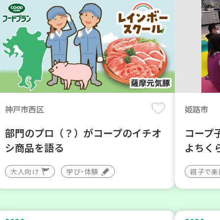
神戸市西区
姫路市
部門のプロ（？）がコープのイチオ
コープ
シ商品を語る
よちく
大人向け
学び・体験
親子で楽