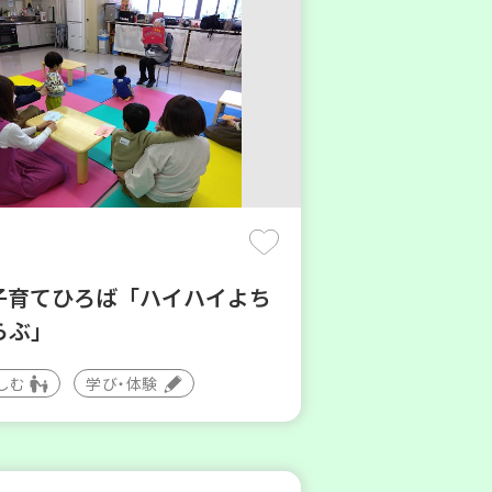
子育てひろば「ハイハイよち
らぶ」
しむ
学び・体験