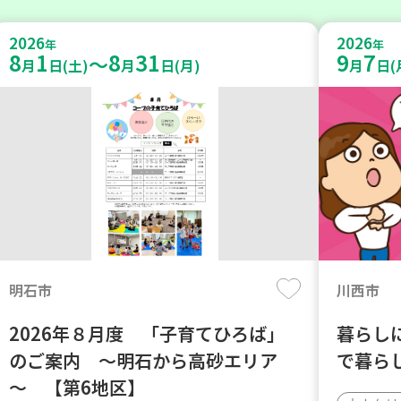
2026
2026
年
年
8
1
8
31
9
7
～
月
日(土)
月
日(月)
月
日(
明石市
川西市
2026年８月度 「子育てひろば」
暮らし
のご案内 ～明石から高砂エリア
で暮ら
～ 【第6地区】