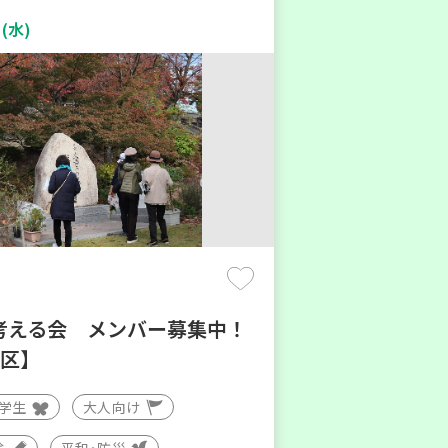
(水)
考える会 メンバー募集中！
地区】
大学生
大人向け
験
平和・防災