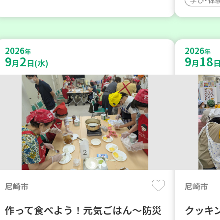
2026
2026
年
年
9
2
9
18
月
日(水)
月
日
尼崎市
尼崎市
作って食べよう！元気ごはん～防災
クッキ