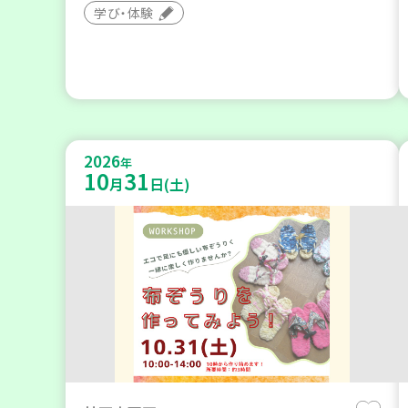
学び・体験
2026
年
10
31
月
日(土)