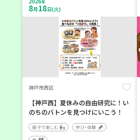
2026
年
8
18
月
日(火)
神戸市西区
【神戸西】夏休みの自由研究に！い
のちのバトンを見つけにいこう！
親子で楽しむ
学び・体験
食