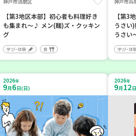
神戸市須磨区
神戸市兵
【第3地区本部】初心者も料理好き
【第3地
も集まれ～♪ メン(麺)ズ・クッキン
うさい
グ
うさい
学び・体験
食
学び・体
2026
2026
年
年
9
6
9
12
月
日(日)
月
日