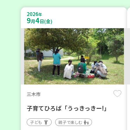
2026
年
9
4
月
日(金)
三木市
子育てひろば「うっきっきー!」
子ども
親子で楽しむ