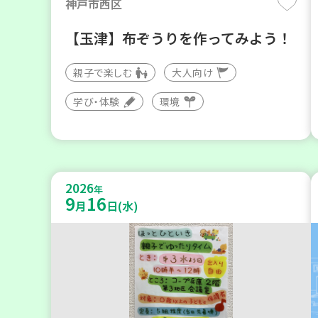
神戸市西区
【玉津】布ぞうりを作ってみよう！
親子で楽しむ
大人向け
学び・体験
環境
2026
年
9
16
月
日(水)