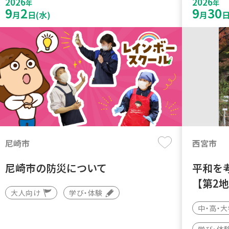
2026
2026
年
年
9
2
9
30
月
日(水)
月
日
尼崎市
西宮市
尼崎市の防災について
平和を
【第2
大人向け
学び・体験
中・高・
学び・体