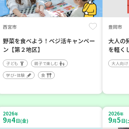
西宮市
豊岡市
野菜を食べよう！ベジ活キャンペー
大人の
ン【第２地区】
を軽く
子ども
親子で楽しむ
大人向け
学び・体験
食
2026
2026
年
年
9
4
9
5
月
日(金)
月
日(