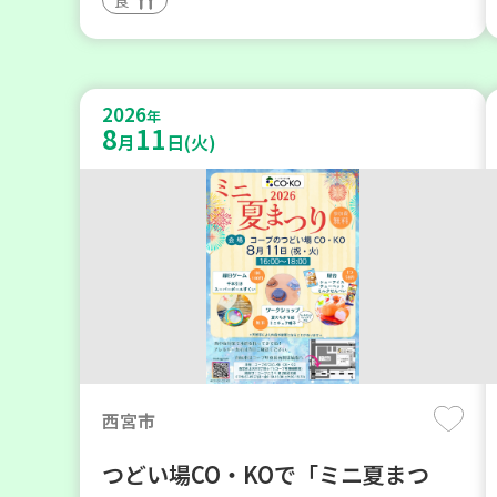
2026
年
8
11
月
日(火)
西宮市
つどい場CO・KOで「ミニ夏まつ