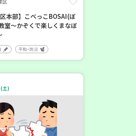
庫区
区本部】こべっこBOSAI(ぼ
)教室～かぞくで楽しくまなぼ
～
験
平和・防災
(土)