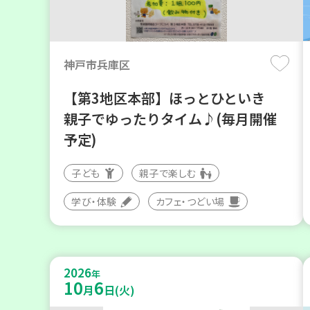
神戸市兵庫区
【第3地区本部】ほっとひといき
親子でゆったりタイム♪(毎月開催
予定)
子ども
親子で楽しむ
学び・体験
カフェ・つどい場
2026
年
10
6
月
日(火)