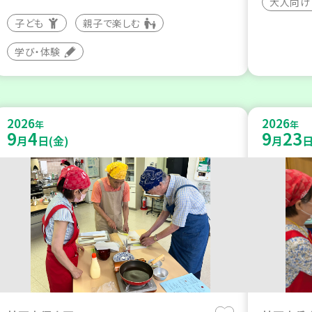
大人向け
子ども
親子で楽しむ
学び・体験
2026
2026
年
年
9
4
9
23
月
日(金)
月
日