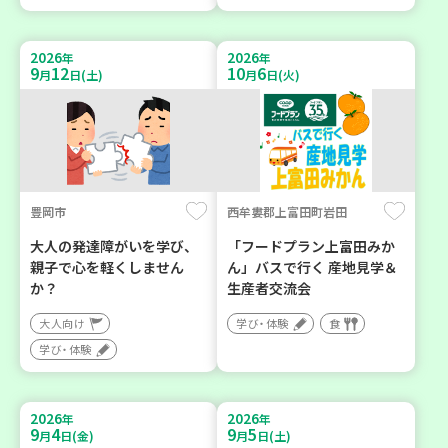
2026
2026
年
年
9
12
10
6
月
日(土)
月
日(火)
豊岡市
西牟婁郡上富田町岩田
大人の発達障がいを学び、
「フードプラン上富田みか
親子で心を軽くしません
ん」バスで行く 産地見学＆
か？
生産者交流会
大人向け
学び・体験
食
学び・体験
2026
2026
年
年
9
4
9
5
月
日(金)
月
日(土)