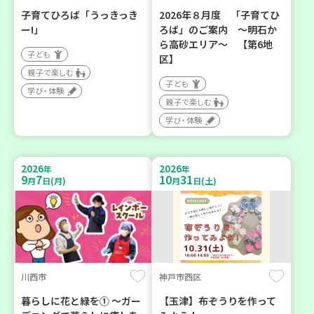
子育てひろば「うっきっき
2026年８月度 「子育てひ
ー!」
ろば」のご案内 ～明石か
ら高砂エリア～ 【第6地
子ども
区】
親子で楽しむ
子ども
学び・体験
親子で楽しむ
学び・体験
2026
2026
年
年
9
7
10
31
月
日(月)
月
日(土)
川西市
神戸市西区
暮らしに花と緑を① ～ガー
【玉津】布ぞうりを作って