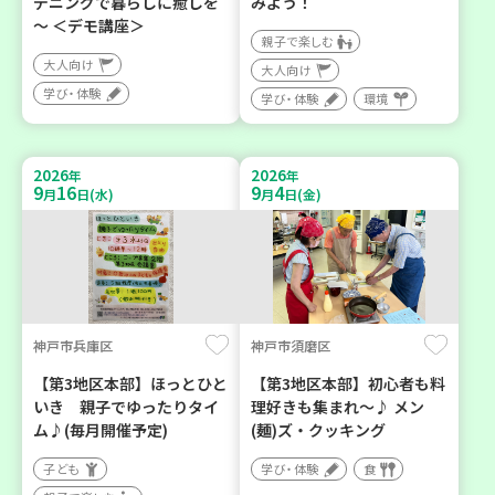
デニングで暮らしに癒しを
みよう！
～ ＜デモ講座＞
親子で楽しむ
大人向け
大人向け
学び・体験
学び・体験
環境
2026
2026
年
年
9
16
9
4
月
日(水)
月
日(金)
神戸市兵庫区
神戸市須磨区
【第3地区本部】ほっとひと
【第3地区本部】初心者も料
いき 親子でゆったりタイ
理好きも集まれ～♪ メン
ム♪(毎月開催予定)
(麺)ズ・クッキング
子ども
学び・体験
食