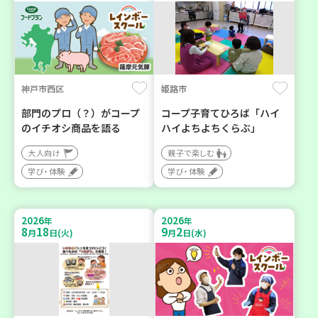
神戸市西区
姫路市
部門のプロ（？）がコープ
コープ子育てひろば「ハイ
のイチオシ商品を語る
ハイよちよちくらぶ」
大人向け
親子で楽しむ
学び・体験
学び・体験
2026
2026
年
年
8
18
9
2
月
日(火)
月
日(水)