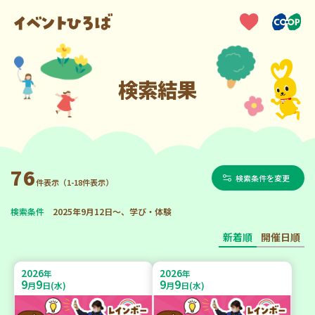
検索結果
76
検索条件を変更
件表示（1-18件表示）
検索条件
2025年9月12日～、学び・体験
新着順
開催日順
2026
2026
年
年
9
9
9
9
月
日(水)
月
日(水)