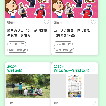
明石市
西宮市
部門のプロ（？）が「薩摩
コープの職員一押し商品
元気豚」を語る
（農産果物編）
大人向け
大人向け
学び・体験
学び・体験
2026
2026
年
年
9
4
8
1
8
31
～
月
日(金)
月
日(土)
月
日(月)
三木市
明石市