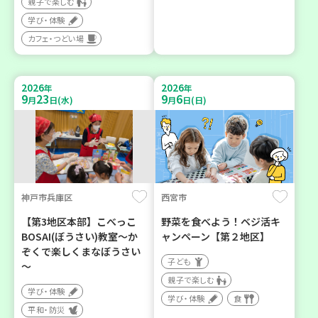
親子で楽しむ
学び・体験
カフェ・つどい場
2026
2026
年
年
9
23
9
6
月
日(水)
月
日(日)
神戸市兵庫区
西宮市
【第3地区本部】こべっこ
野菜を食べよう！ベジ活キ
BOSAI(ぼうさい)教室～か
ャンペーン【第２地区】
ぞくで楽しくまなぼうさい
子ども
～
親子で楽しむ
学び・体験
学び・体験
食
平和・防災