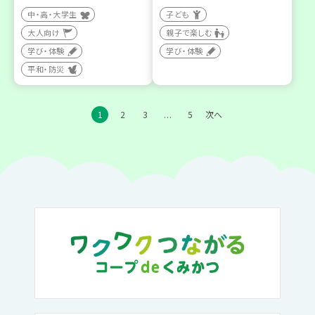
中・高・大学生
子ども
大人向け
親子で楽しむ
学び・体験
学び・体験
平和・防災
1
2
3
5
次へ
…