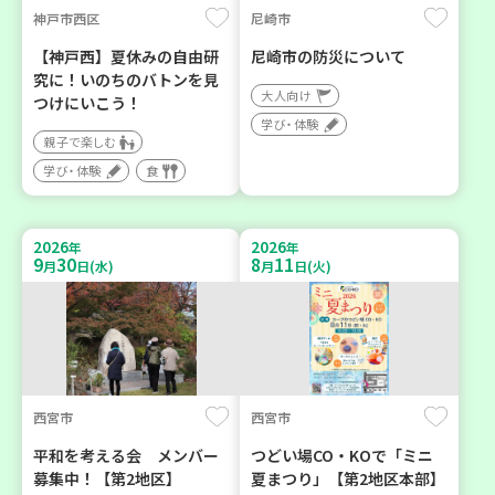
神戸市西区
尼崎市
【神戸西】夏休みの自由研
尼崎市の防災について
究に！いのちのバトンを見
大人向け
つけにいこう！
学び・体験
親子で楽しむ
学び・体験
食
2026
2026
年
年
9
30
8
11
月
日(水)
月
日(火)
西宮市
西宮市
平和を考える会 メンバー
つどい場CO・KOで「ミニ
募集中！【第2地区】
夏まつり」【第2地区本部】