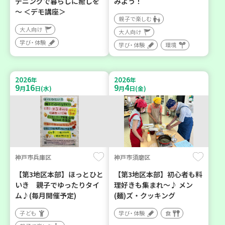
デニングで暮らしに癒しを
みよう！
～ ＜デモ講座＞
親子で楽しむ
大人向け
大人向け
学び・体験
学び・体験
環境
2026
2026
年
年
9
16
9
4
月
日(水)
月
日(金)
神戸市兵庫区
神戸市須磨区
【第3地区本部】ほっとひと
【第3地区本部】初心者も料
いき 親子でゆったりタイ
理好きも集まれ～♪ メン
ム♪(毎月開催予定)
(麺)ズ・クッキング
子ども
学び・体験
食