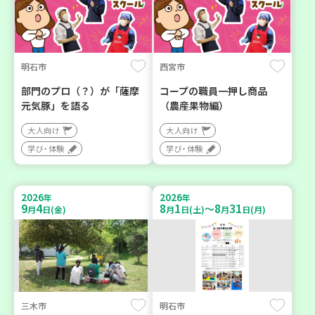
明石市
西宮市
部門のプロ（？）が「薩摩
コープの職員一押し商品
元気豚」を語る
（農産果物編）
大人向け
大人向け
学び・体験
学び・体験
2026
2026
年
年
9
4
8
1
8
31
～
月
日(金)
月
日(土)
月
日(月)
三木市
明石市