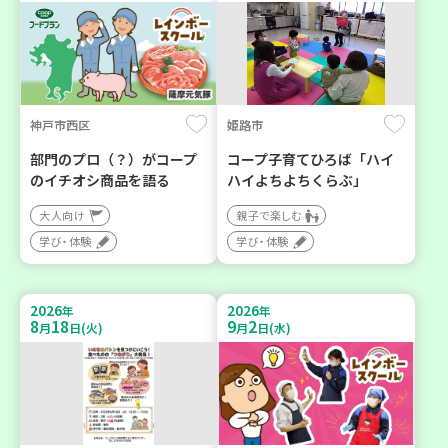
神戸市西区
姫路市
部門のプロ（？）がコープ
コープ子育てひろば「ハイ
のイチオシ商品を語る
ハイよちよちくらぶ」
大人向け
親子で楽しむ
学び・体験
学び・体験
2026
2026
年
年
8
18
9
2
月
日(火)
月
日(水)