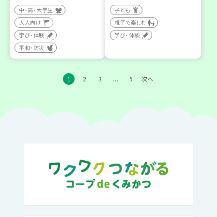
中・高・大学生
子ども
大人向け
親子で楽しむ
学び・体験
学び・体験
平和・防災
1
2
3
5
次へ
…