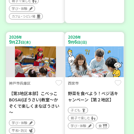
親子で楽しむ
学び・体験
カフェ・つどい場
2026
2026
年
年
9
23
9
6
月
日(水)
月
日(日)
神戸市兵庫区
西宮市
【第3地区本部】こべっこ
野菜を食べよう！ベジ活キ
BOSAI(ぼうさい)教室～か
ャンペーン【第２地区】
ぞくで楽しくまなぼうさい
子ども
～
親子で楽しむ
学び・体験
学び・体験
食
平和・防災