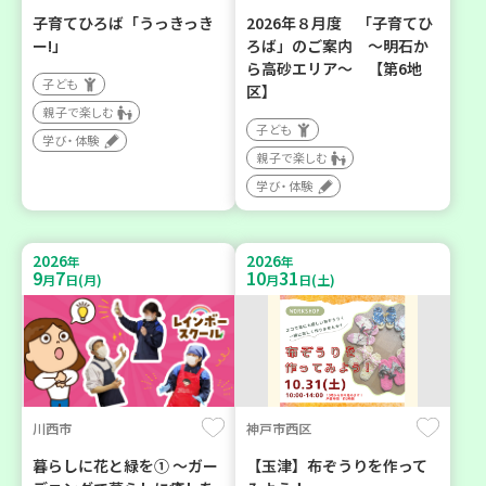
子育てひろば「うっきっき
2026年８月度 「子育てひ
ー!」
ろば」のご案内 ～明石か
ら高砂エリア～ 【第6地
子ども
区】
親子で楽しむ
子ども
学び・体験
親子で楽しむ
学び・体験
2026
2026
年
年
9
7
10
31
月
日(月)
月
日(土)
川西市
神戸市西区
暮らしに花と緑を① ～ガー
【玉津】布ぞうりを作って