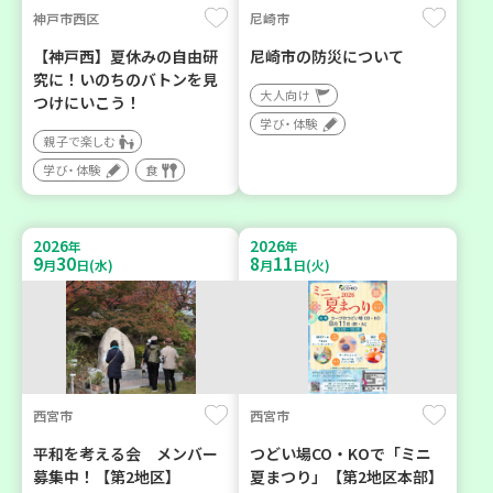
神戸市西区
尼崎市
【神戸西】夏休みの自由研
尼崎市の防災について
究に！いのちのバトンを見
大人向け
つけにいこう！
学び・体験
親子で楽しむ
学び・体験
食
2026
2026
年
年
9
30
8
11
月
日(水)
月
日(火)
西宮市
西宮市
平和を考える会 メンバー
つどい場CO・KOで「ミニ
募集中！【第2地区】
夏まつり」【第2地区本部】