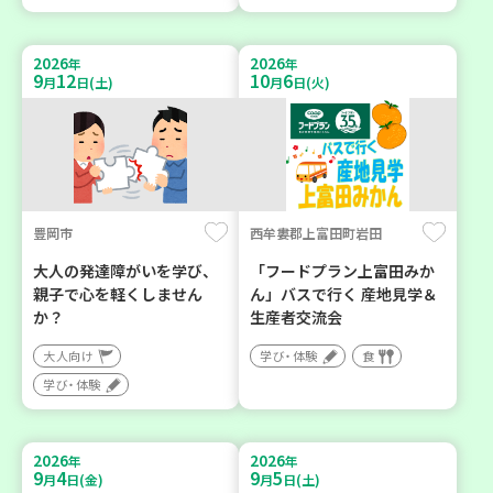
2026
2026
年
年
9
12
10
6
月
日(土)
月
日(火)
豊岡市
西牟婁郡上富田町岩田
大人の発達障がいを学び、
「フードプラン上富田みか
親子で心を軽くしません
ん」バスで行く 産地見学＆
か？
生産者交流会
大人向け
学び・体験
食
学び・体験
2026
2026
年
年
9
4
9
5
月
日(金)
月
日(土)