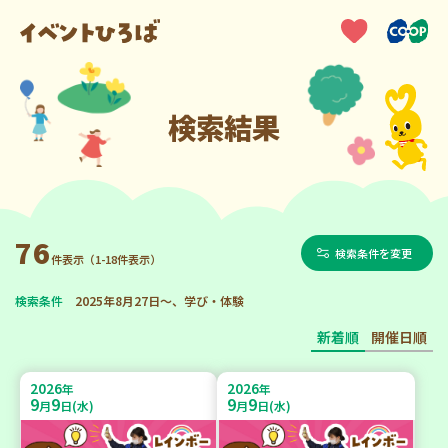
検索結果
76
検索条件を変更
件表示（1-18件表示）
検索条件
2025年8月27日～、学び・体験
新着順
開催日順
2026
2026
年
年
9
9
9
9
月
日(水)
月
日(水)