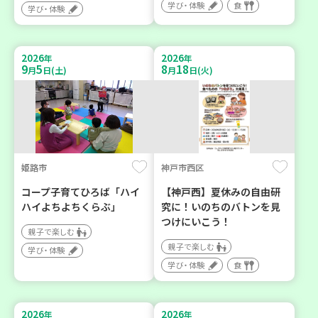
学び・体験
食
学び・体験
2026
2026
年
年
9
5
8
18
月
日(土)
月
日(火)
姫路市
神戸市西区
コープ子育てひろば「ハイ
【神戸西】夏休みの自由研
ハイよちよちくらぶ」
究に！いのちのバトンを見
つけにいこう！
親子で楽しむ
親子で楽しむ
学び・体験
学び・体験
食
2026
2026
年
年