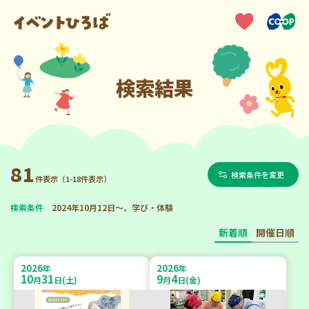
検索結果
81
検索条件を変更
件表示（1-18件表示）
検索条件
2024年10月12日～、学び・体験
新着順
開催日順
2026
2026
年
年
10
31
9
4
月
日(土)
月
日(金)