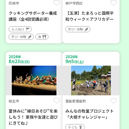
尼崎市
神戸市西区
クッキングサポーター養成
【玉津】たまろっと国際平
講座（全4回受講必須）
和ウィーク×アフリカデー
大人向け
学び・体験
学び・体験
食
2026
2026
年
年
8
23
9
5
月
日(日)
月
日(土)
相生市
豊能郡豊能町
夏休みに"縁日あそび"を楽
みんなの牧里プロジェクト
しもう！ 家族や友達と遊び
「大根チャレンジャー」
にきてね♪
子ども