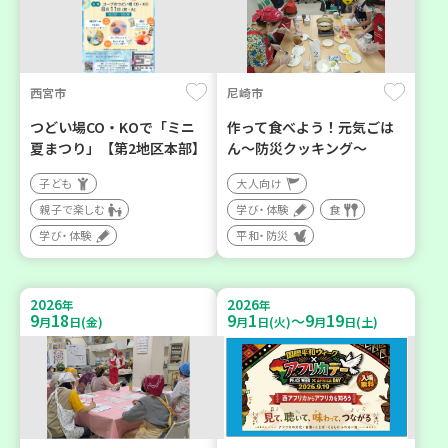
西宮市
尼崎市
つどい場CO・KOで「ミニ
作って食べよう！元気ごは
夏まつり」【第2地区本部】
ん～防災クッキング～
子ども
大人向け
親子で楽しむ
学び・体験
食
学び・体験
平和・防災
2026
2026
年
年
9
18
9
1
9
19
～
月
日(金)
月
日(火)
月
日(土)