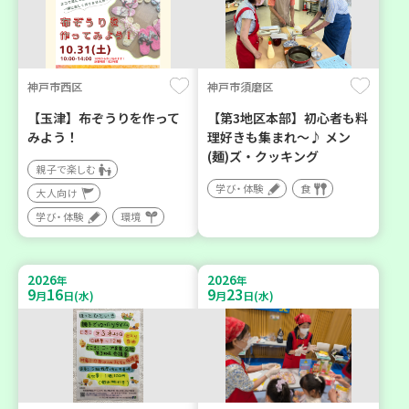
神戸市西区
神戸市須磨区
【玉津】布ぞうりを作って
【第3地区本部】初心者も料
みよう！
理好きも集まれ～♪ メン
(麺)ズ・クッキング
親子で楽しむ
学び・体験
食
大人向け
学び・体験
環境
2026
2026
年
年
9
16
9
23
月
日(水)
月
日(水)