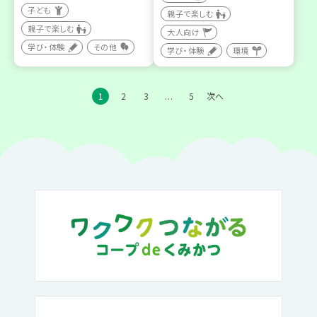
子ども
親子で楽しむ
親子で楽しむ
大人向け
学び・体験
その他
学び・体験
環境
1
2
3
5
次へ
…