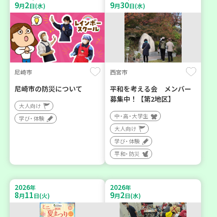
9
2
9
30
月
日(水)
月
日(水)
尼崎市
西宮市
尼崎市の防災について
平和を考える会 メンバー
募集中！【第2地区】
大人向け
中・高・大学生
学び・体験
大人向け
学び・体験
平和・防災
2026
2026
年
年
8
11
9
2
月
日(火)
月
日(水)