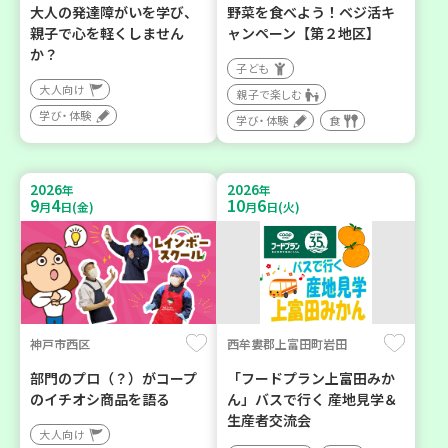
大人の発達障がいを学び、
野菜を食べよう！ベジ活キ
親子で心を軽くしません
ャンペーン【第２地区】
か？
子ども
大人向け
親子で楽しむ
学び・体験
学び・体験
食
2026
2026
年
年
9
4
10
6
月
日(金)
月
日(火)
神戸市西区
西牟婁郡上富田町岩田
部門のプロ（？）がコープ
「フードプラン上富田みか
のイチオシ商品を語る
ん」バスで行く 産地見学＆
生産者交流会
大人向け