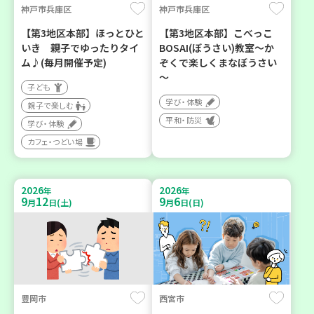
神戸市兵庫区
神戸市兵庫区
【第3地区本部】ほっとひと
【第3地区本部】こべっこ
いき 親子でゆったりタイ
BOSAI(ぼうさい)教室～か
ム♪(毎月開催予定)
ぞくで楽しくまなぼうさい
～
子ども
学び・体験
親子で楽しむ
平和・防災
学び・体験
カフェ・つどい場
2026
2026
年
年
9
12
9
6
月
日(土)
月
日(日)
豊岡市
西宮市