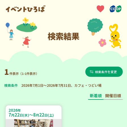
検索結果
1
検索条件を変更
件表示（1-1件表示）
検索条件
2026年7月1日～2026年7月31日、カフェ・つどい場
新着順
開催日順
2026
年
7
22
8
22
～
月
日(水)
月
日(土)