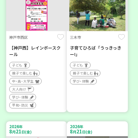
神戸市西区
三木市
【神戸西】レインボースク
子育てひろば「うっきっき
ール
ー!」
子ども
子ども
親子で楽しむ
親子で楽しむ
中・高・大学生
学び・体験
大人向け
学び・体験
平和・防災
2026
2026
年
年
8
21
8
21
月
日(金)
月
日(金)