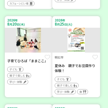
カフェ・つどい場
2026
2026
年
年
8
20
8
25
月
日(木)
月
日(火)
明石市
子育てひろば「ままここ」
夏休み 親子でお豆腐作り
子ども
体験！
親子で楽しむ
子ども
学び・体験
親子で楽しむ
学び・体験
食