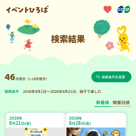
検索結果
46
検索条件を変更
件表示（1-18件表示）
検索条件
2026年8月1日～2026年8月31日、親子で楽しむ
新着順
開催日順
2026
2026
年
年
8
21
8
28
月
日(金)
月
日(金)