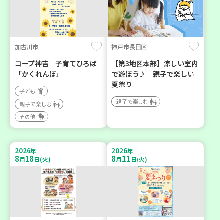
加古川市
神戸市長田区
コープ神吉 子育てひろば
【第3地区本部】涼しい室内
「かくれんぼ」
で遊ぼう♪ 親子で楽しい
夏祭り
子ども
親子で楽しむ
親子で楽しむ
その他
2026
2026
年
年
8
18
8
11
月
日(火)
月
日(火)