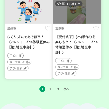
受付終了しました
尼崎市
宝塚市
(27)リズムであそぼう！
【受付終了】(25)手作りを
〈2026コープde体験夏休み
楽しもう！〈2026コープde
【第1地区本部】〉
体験夏休み【第1地区本
部】〉
子ども
子ども
親子で楽しむ
親子で楽しむ
学び・体験
学び・体験
1
2
3
次へ