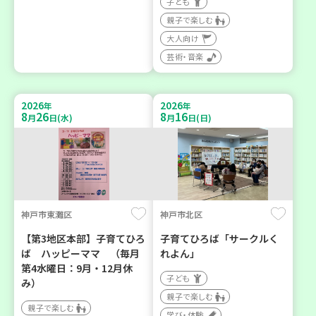
子ども
親子で楽しむ
大人向け
芸術・音楽
2026
2026
年
年
8
26
8
16
月
日(水)
月
日(日)
神戸市東灘区
神戸市北区
【第3地区本部】子育てひろ
子育てひろば「サークルく
ば ハッピーママ （毎月
れよん」
第4水曜日：9月・12月休
子ども
み）
親子で楽しむ
親子で楽しむ
学び・体験