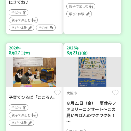
にきてね♪
親子で楽しむ
子ども
学び・体験
親子で楽しむ
学び・体験
その他
2026
2026
年
年
8
27
8
21
月
日(木)
月
日(金)
大阪市
子育てひろば「こころん」
８月21日（金） 夏休みフ
子ども
ァミリーコンサート～この
夏いちばんのワクワクを！
親子で楽しむ
～
学び・体験