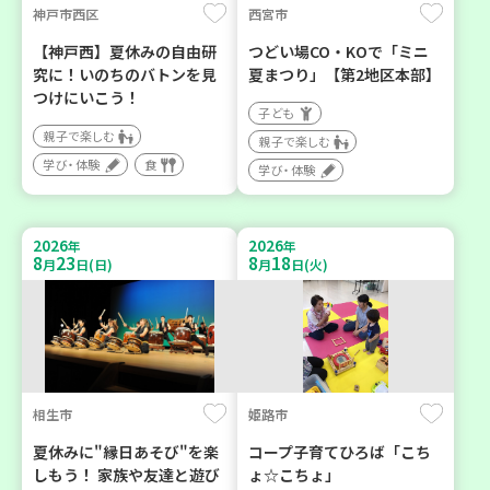
神戸市西区
西宮市
【神戸西】夏休みの自由研
つどい場CO・KOで「ミニ
究に！いのちのバトンを見
夏まつり」【第2地区本部】
つけにいこう！
子ども
親子で楽しむ
親子で楽しむ
学び・体験
食
学び・体験
2026
2026
年
年
8
23
8
18
月
日(日)
月
日(火)
相生市
姫路市
夏休みに"縁日あそび"を楽
コープ子育てひろば「こち
しもう！ 家族や友達と遊び
ょ☆こちょ」