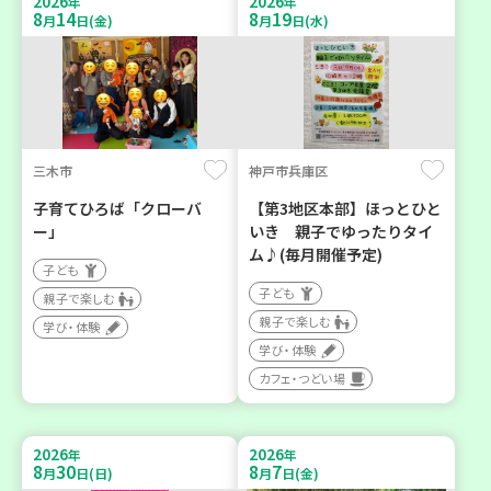
2026
2026
年
年
8
14
8
19
月
日(金)
月
日(水)
三木市
神戸市兵庫区
子育てひろば「クローバ
【第3地区本部】ほっとひと
ー」
いき 親子でゆったりタイ
ム♪(毎月開催予定)
子ども
子ども
親子で楽しむ
親子で楽しむ
学び・体験
学び・体験
カフェ・つどい場
2026
2026
年
年
8
30
8
7
月
日(日)
月
日(金)