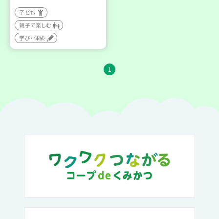
子ども
親子で楽しむ
学び・体験
1