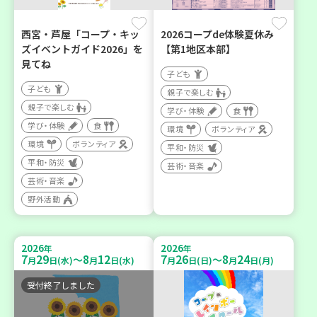
西宮・芦屋「コープ・キッ
2026コープde体験夏休み
ズイベントガイド2026」を
【第1地区本部】
見てね
子ども
子ども
親子で楽しむ
親子で楽しむ
学び・体験
食
学び・体験
食
環境
ボランティア
環境
ボランティア
平和・防災
平和・防災
芸術・音楽
芸術・音楽
野外活動
2026
2026
年
年
7
29
8
12
7
26
8
24
～
～
月
日(水)
月
日(水)
月
日(日)
月
日(月)
受付終了しました