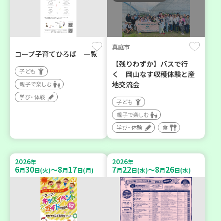
真庭市
コープ子育てひろば 一覧
【残りわずか】バスで行
子ども
く 岡山なす収穫体験と産
地交流会
親子で楽しむ
学び・体験
子ども
親子で楽しむ
学び・体験
食
2026
2026
年
年
6
30
8
17
7
22
8
26
～
～
月
日(火)
月
日(月)
月
日(水)
月
日(水)