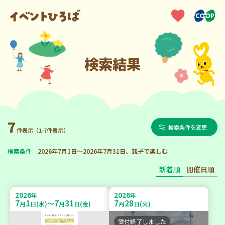
検索結果
7
検索条件を変更
件表示（1-7件表示）
検索条件
2026年7月1日～2026年7月31日、親子で楽しむ
新着順
開催日順
2026
2026
年
年
7
1
7
31
7
28
～
月
日(水)
月
日(金)
月
日(火)
受付終了しました