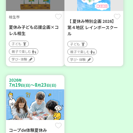
相生市
【 夏休み特別企画 2026】
夏休み子ども応援企画×コ
第４地区 レインボースクー
レル相生
ル
子ども
子ども
親子で楽しむ
親子で楽しむ
学び・体験
学び・体験
2026
年
7
19
8
23
～
月
日(日)
月
日(日)
コープde体験夏休み