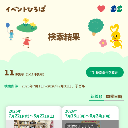
検索結果
11
検索条件を変更
件表示（1-11件表示）
検索条件
2026年7月1日～2026年7月31日、子ども
新着順
開催日順
2026
2026
年
年
7
22
8
22
7
13
8
24
～
～
月
日(水)
月
日(土)
月
日(月)
月
日(月)
受付終了しました