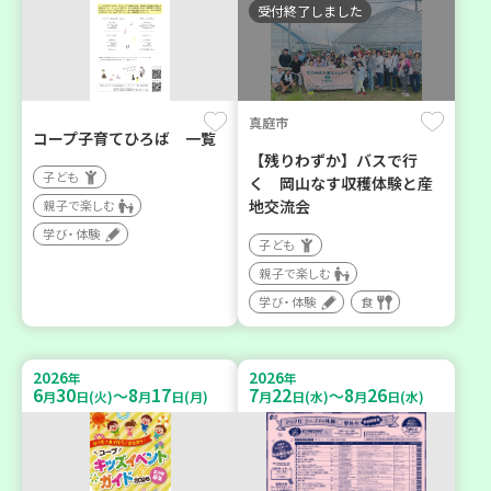
受付終了しました
真庭市
コープ子育てひろば 一覧
【残りわずか】バスで行
子ども
く 岡山なす収穫体験と産
地交流会
親子で楽しむ
学び・体験
子ども
親子で楽しむ
学び・体験
食
2026
2026
年
年
6
30
8
17
7
22
8
26
～
～
月
日(火)
月
日(月)
月
日(水)
月
日(水)