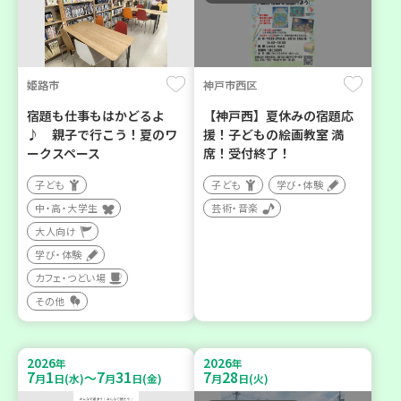
姫路市
神戸市西区
宿題も仕事もはかどるよ
【神戸西】夏休みの宿題応
♪ 親子で行こう！夏のワ
援！子どもの絵画教室 満
ークスペース
席！受付終了！
子ども
子ども
学び・体験
中・高・大学生
芸術・音楽
大人向け
学び・体験
カフェ・つどい場
その他
2026
2026
年
年
7
1
7
31
7
28
～
月
日(水)
月
日(金)
月
日(火)