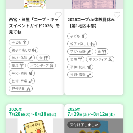
西宮・芦屋「コープ・キッ
2026コープde体験夏休み
ズイベントガイド2026」を
【第1地区本部】
見てね
子ども
子ども
親子で楽しむ
親子で楽しむ
学び・体験
食
学び・体験
食
環境
ボランティア
環境
ボランティア
平和・防災
平和・防災
芸術・音楽
芸術・音楽
野外活動
2026
2026
年
年
7
28
8
18
7
29
8
12
～
～
月
日(火)
月
日(火)
月
日(水)
月
日(水)
受付終了しました