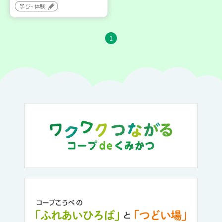
学び・体験
1