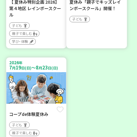
【 夏休み特別企画 2026】
夏休み「親子でキッズレイ
第４地区 レインボースクー
ンボースクール」開催！
ル
子ども
子ども
親子で楽しむ
学び・体験
2026
年
7
19
8
23
～
月
日(日)
月
日(日)
コープde体験夏休み
子ども
親子で楽しむ