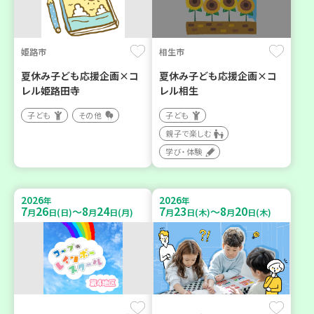
姫路市
相生市
夏休み子ども応援企画×コ
夏休み子ども応援企画×コ
レル姫路田寺
レル相生
子ども
その他
子ども
親子で楽しむ
学び・体験
2026
2026
年
年
7
26
8
24
7
23
8
20
～
～
月
日(日)
月
日(月)
月
日(木)
月
日(木)