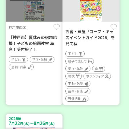
神戸市西区
西宮・芦屋「コープ・キッ
【神戸西】夏休みの宿題応
ズイベントガイド2026」を
援！子どもの絵画教室 満
見てね
席！受付終了！
子ども
子ども
学び・体験
親子で楽しむ
芸術・音楽
学び・体験
食
環境
ボランティア
平和・防災
芸術・音楽
野外活動
2026
年
7
22
8
26
～
月
日(水)
月
日(水)