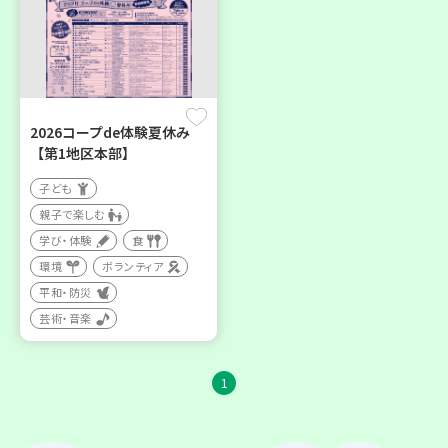
2026コープde体験夏休み
【第1地区本部】
子ども
親子で楽しむ
学び・体験
食
環境
ボランティア
平和・防災
芸術・音楽
1