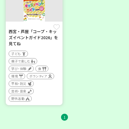
西宮・芦屋「コープ・キッ
ズイベントガイド2026」を
見てね
子ども
親子で楽しむ
学び・体験
食
環境
ボランティア
平和・防災
芸術・音楽
野外活動
1