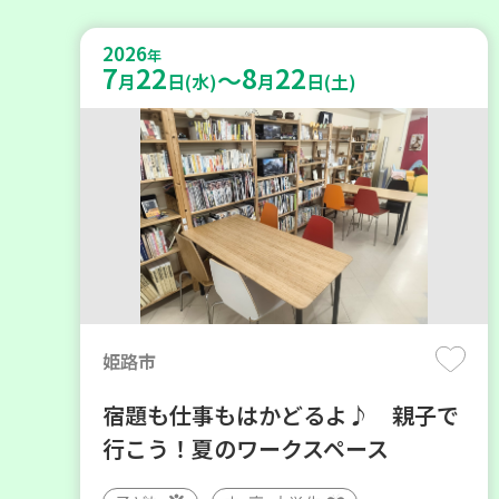
2026
年
7
22
8
22
～
月
日(水)
月
日(土)
姫路市
宿題も仕事もはかどるよ♪ 親子で
行こう！夏のワークスペース