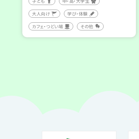
子ども
中・高・大学生
大人向け
学び・体験
カフェ・つどい場
その他