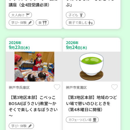
講座（全4回受講必須）
ぶ」
大人向け
子ども
学び・体験
食
親子で楽しむ
2026
2026
年
年
9
23
9
24
月
日(水)
月
日(木)
神戸市兵庫区
神戸市東灘区
【第3地区本部】こべっこ
【第3地区本部】地域のつど
BOSAI(ぼうさい)教室～か
い場で憩いのひとときを
ぞくで楽しくまなぼうさい
（第4木曜日に開催）
～
カフェ・つどい場
学び・体験