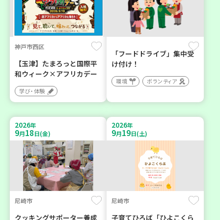
神戸市西区
「フードドライブ」集中受
【玉津】たまろっと国際平
け付け！
和ウィーク×アフリカデー
環境
ボランティア
学び・体験
2026
2026
年
年
9
18
9
19
月
日(金)
月
日(土)
尼崎市
尼崎市
クッキングサポーター養成
子育てひろば「ひよこくら