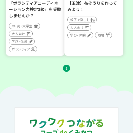
「ボランティアコーディネ
【玉津】布ぞうりを作って
ーション力検定3級」を受験
みよう！
しませんか？
親子で楽しむ
中・高・大学生
大人向け
大人向け
学び・体験
環境
学び・体験
ボランティア
1