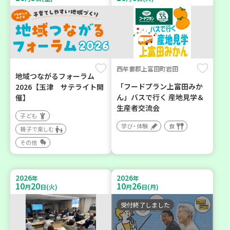
西牟婁郡上富田町岩田
地域つながるフォーラム
「フードプラン上富田みか
2026【玉津 サテライト開
ん」バスで行く 産地見学＆
催】
生産者交流会
子ども
学び・体験
食
親子で楽しむ
その他
2026
2026
年
年
10
20
10
26
月
日(火)
月
日(月)
受付終了しました