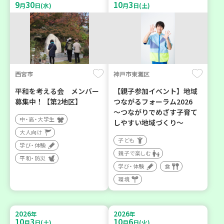
9
30
10
3
月
日(水)
月
日(土)
西宮市
神戸市東灘区
平和を考える会 メンバー
【親子参加イベント】地域
募集中！【第2地区】
つながるフォーラム2026
～つながりでめざす子育て
中・高・大学生
しやすい地域づくり～
大人向け
子ども
学び・体験
親子で楽しむ
平和・防災
学び・体験
食
環境
2026
2026
年
年
10
3
10
6
月
日(土)
月
日(火)