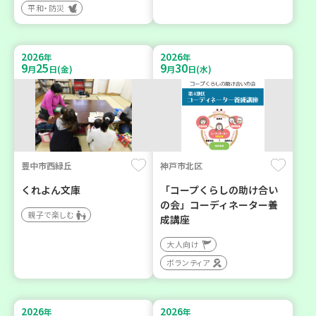
平和・防災
2026
2026
年
年
9
25
9
30
月
日(金)
月
日(水)
豊中市西緑丘
神戸市北区
くれよん文庫
「コープくらしの助け合い
の会」コーディネーター養
親子で楽しむ
成講座
大人向け
ボランティア
2026
2026
年
年