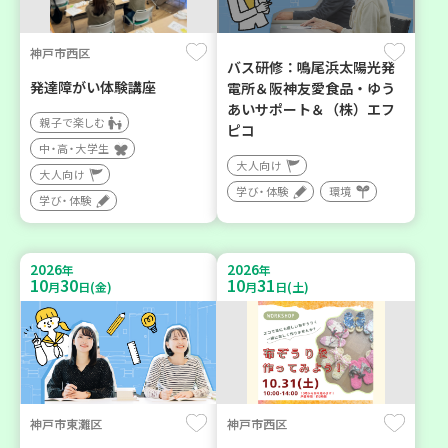
神戸市西区
バス研修：鳴尾浜太陽光発
発達障がい体験講座
電所＆阪神友愛食品・ゆう
あいサポート＆（株）エフ
親子で楽しむ
ピコ
中・高・大学生
大人向け
大人向け
学び・体験
環境
学び・体験
2026
2026
年
年
10
30
10
31
月
日(金)
月
日(土)
神戸市東灘区
神戸市西区