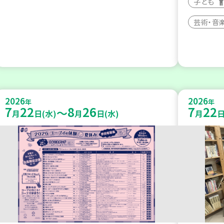
子ども
芸術・音
2026
2026
年
年
7
22
8
26
7
22
～
月
日(水)
月
日(水)
月
日