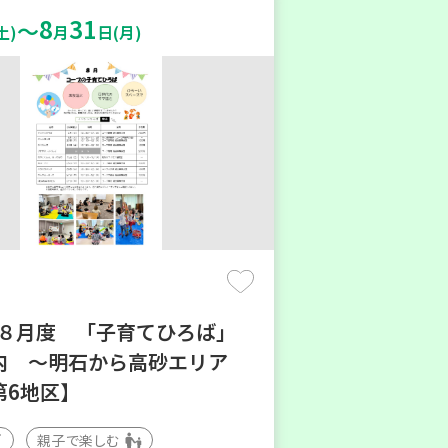
8
31
～
土)
月
日(月)
6年８月度 「子育てひろば」
内 ～明石から高砂エリア
第6地区】
親子で楽しむ