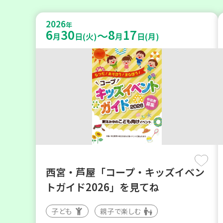
2026
年
6
30
8
17
～
月
日(火)
月
日(月)
西宮・芦屋「コープ・キッズイベン
トガイド2026」を見てね
子ども
親子で楽しむ