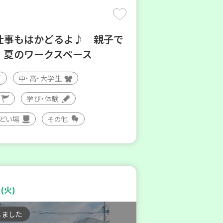
仕事もはかどるよ♪ 親子で
！夏のワークスペース
中・高・大学生
学び・体験
つどい場
その他
(火)
しました