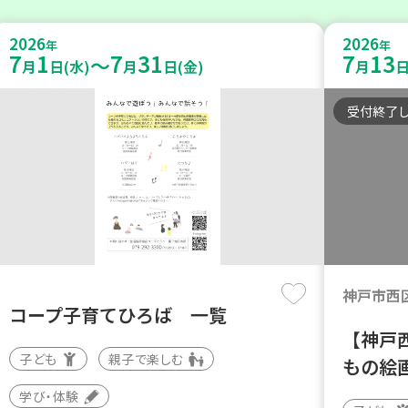
2026
2026
年
年
7
1
7
31
7
13
～
月
日(水)
月
日(金)
月
日
受付終了
神戸市西
コープ子育てひろば 一覧
【神戸
子ども
親子で楽しむ
もの絵
学び・体験