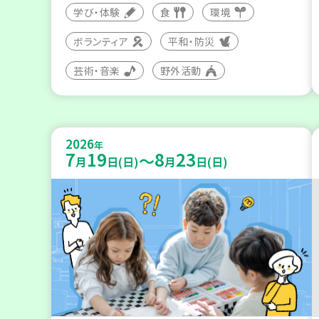
学び・体験
食
環境
ボランティア
平和・防災
芸術・音楽
野外活動
2026
年
7
19
8
23
～
月
日(日)
月
日(日)