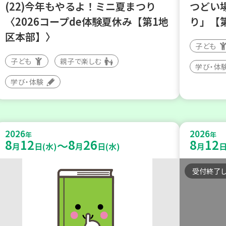
(22)今年もやるよ！ミニ夏まつり
つどい
〈2026コープde体験夏休み【第1地
り」【
区本部】〉
子ども
子ども
親子で楽しむ
学び・体
学び・体験
2026
2026
年
年
8
12
8
26
8
12
～
月
日(水)
月
日(水)
月
日
受付終了