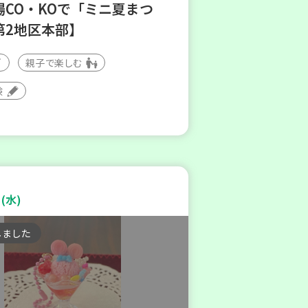
場CO・KOで「ミニ夏まつ
第2地区本部】
親子で楽しむ
験
(水)
しました