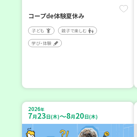
コープde体験夏休み
子ども
親子で楽しむ
学び・体験
2026
年
7
23
8
20
～
月
日(木)
月
日(木)