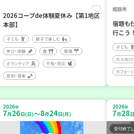
姫路市
2026コープde体験夏休み【第1地区
宿題も
本部】
行こう
子ども
親子で楽しむ
子ども
学び・体験
食
環境
大人向け
ボランティア
平和・防災
カフェ・
芸術・音楽
2026
2026
年
年
7
26
8
24
7
28
～
月
日(日)
月
日(月)
月
日
受付終了