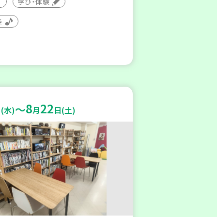
学び・体験
楽
8
22
～
(水)
月
日(土)