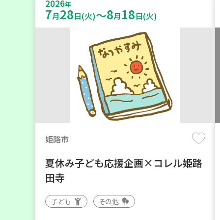
2026
年
7
28
8
18
～
月
日(火)
月
日(火)
姫路市
夏休み子ども応援企画×コレル姫路
田寺
子ども
その他