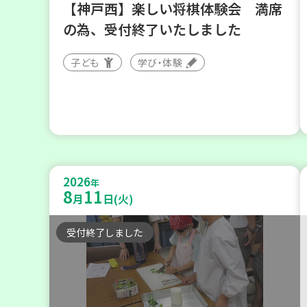
【神戸西】楽しい将棋体験会 満席
の為、受付終了いたしました
子ども
学び・体験
2026
年
8
11
月
日(火)
受付終了しました