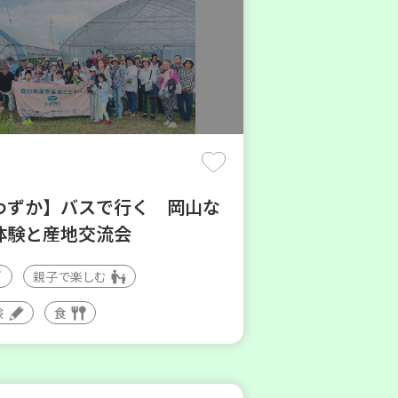
わずか】バスで行く 岡山な
体験と産地交流会
親子で楽しむ
験
食