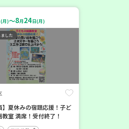
8
24
～
(月)
月
日(月)
しました
区
西】夏休みの宿題応援！子ど
画教室 満席！受付終了！