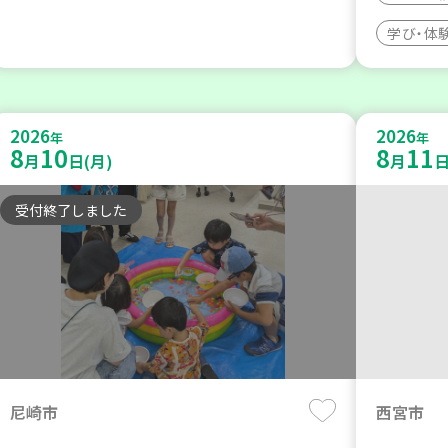
学び・体
2026
2026
年
年
8
10
8
11
月
日(月)
月
日
受付終了しました
尼崎市
西宮市