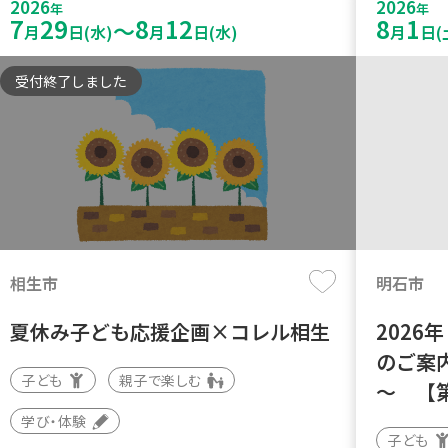
2026
2026
年
年
7
29
8
12
8
1
～
月
日(水)
月
日(水)
月
日(
受付終了しました
相生市
明石市
夏休み子ども応援企画×コレル相生
202
のご案
子ども
親子で楽しむ
～ 【
学び・体験
子ども