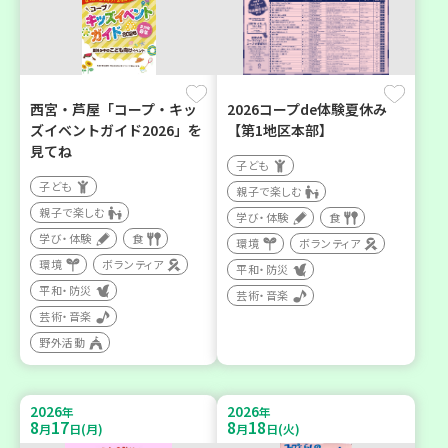
西宮・芦屋「コープ・キッ
2026コープde体験夏休み
ズイベントガイド2026」を
【第1地区本部】
見てね
子ども
子ども
親子で楽しむ
親子で楽しむ
学び・体験
食
学び・体験
食
環境
ボランティア
環境
ボランティア
平和・防災
平和・防災
芸術・音楽
芸術・音楽
野外活動
2026
2026
年
年
8
17
8
18
月
日(月)
月
日(火)