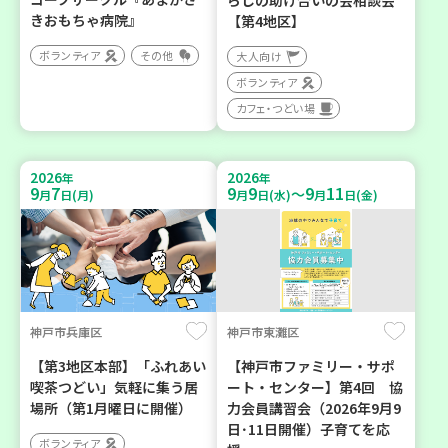
らしの助け合いの会相談会
きおもちゃ病院』
【第4地区】
ボランティア
その他
大人向け
ボランティア
カフェ・つどい場
2026
2026
年
年
9
7
9
9
9
11
～
月
日(月)
月
日(水)
月
日(金)
神戸市兵庫区
神戸市東灘区
【第3地区本部】「ふれあい
【神戸市ファミリー・サポ
喫茶つどい」気軽に集う居
ート・センター】第4回 協
場所（第1月曜日に開催）
力会員講習会（2026年9月9
日･11日開催）子育てを応
ボランティア