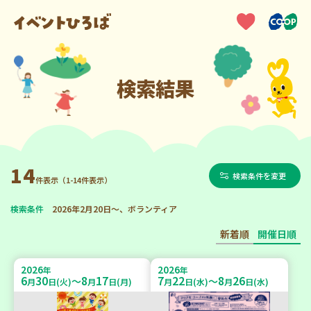
検索結果
14
検索条件を変更
件表示（1-14件表示）
検索条件
2026年2月20日～、ボランティア
新着順
開催日順
2026
2026
年
年
6
30
8
17
7
22
8
26
～
～
月
日(火)
月
日(月)
月
日(水)
月
日(水)