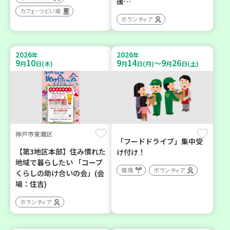
援…
カフェ・つどい場
ボランティア
2026
2026
年
年
9
10
9
14
9
26
～
月
日(木)
月
日(月)
月
日(土)
神戸市東灘区
「フードドライブ」集中受
【第3地区本部】住み慣れた
け付け！
地域で暮らしたい 「コープ
環境
ボランティア
くらしの助け合いの会」(会
場：住吉)
ボランティア