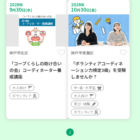
2026
2026
年
年
9
30
10
30
月
日(水)
月
日(金)
神戸市北区
神戸市東灘区
「コープくらしの助け合い
「ボランティアコーディネ
の会」コーディネーター養
ーション力検定3級」を受験
成講座
しませんか？
大人向け
中・高・大学生
ボランティア
大人向け
学び・体験
ボランティア
1