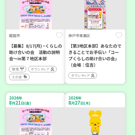
姫路市
神戸市東灘区
【募集】8/17(月) ~くらしの
【第3地区本部】あなたので
助け合いの会 活動の説明
きることでお手伝い「コー
会～in第７地区本部
プくらしの助け合いの会」
（会場：住吉）
環境
ボランティア
ボランティア
その他
2026
2026
年
年
8
21
8
27
月
日(金)
月
日(木)