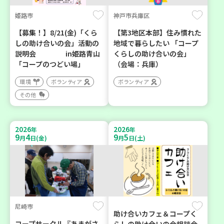
姫路市
神戸市兵庫区
【募集！】8/21(金)「くら
【第3地区本部】住み慣れた
しの助け合いの会」活動の
地域で暮らしたい 「コープ
説明会 in姫路青山
くらしの助け合いの会」
「コープのつどい場」
（会場：兵庫）
環境
ボランティア
ボランティア
その他
2026
2026
年
年
9
4
9
5
月
日(金)
月
日(土)
尼崎市
助け合いカフェ＆コープく
コープサークル『あまがさ