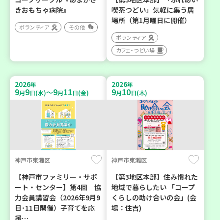
きおもちゃ病院』
喫茶つどい」気軽に集う居
場所（第1月曜日に開催）
ボランティア
その他
ボランティア
カフェ・つどい場
2026
2026
年
年
9
9
9
11
9
10
～
月
日(水)
月
日(金)
月
日(木)
神戸市東灘区
神戸市東灘区
【神戸市ファミリー・サポ
【第3地区本部】住み慣れた
ート・センター】第4回 協
地域で暮らしたい 「コープ
力会員講習会（2026年9月9
くらしの助け合いの会」(会
日･11日開催）子育てを応
場：住吉)
援…