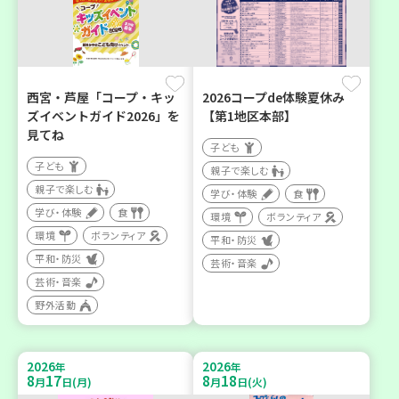
西宮・芦屋「コープ・キッ
2026コープde体験夏休み
ズイベントガイド2026」を
【第1地区本部】
見てね
子ども
子ども
親子で楽しむ
親子で楽しむ
学び・体験
食
学び・体験
食
環境
ボランティア
環境
ボランティア
平和・防災
平和・防災
芸術・音楽
芸術・音楽
野外活動
2026
2026
年
年
8
17
8
18
月
日(月)
月
日(火)