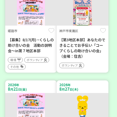
姫路市
神戸市東灘区
【募集】8/17(月) ~くらしの
【第3地区本部】あなたので
助け合いの会 活動の説明
きることでお手伝い「コー
会～in第７地区本部
プくらしの助け合いの会」
（会場：住吉）
環境
ボランティア
ボランティア
その他
2026
2026
年
年
8
21
8
27
月
日(金)
月
日(木)