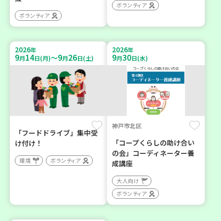
ボランティア
ボランティア
2026
2026
年
年
9
14
9
26
9
30
～
月
日(月)
月
日(土)
月
日(水)
神戸市北区
「フードドライブ」集中受
「コープくらしの助け合い
け付け！
の会」コーディネーター養
環境
ボランティア
成講座
大人向け
ボランティア