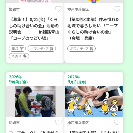
姫路市
神戸市兵庫区
【募集！】8/21(金)「くら
【第3地区本部】住み慣れた
しの助け合いの会」活動の
地域で暮らしたい 「コープ
説明会 in姫路青山
くらしの助け合いの会」
「コープのつどい場」
（会場：兵庫）
環境
ボランティア
ボランティア
その他
2026
2026
年
年
9
4
9
7
月
日(金)
月
日(月)
尼崎市
神戸市兵庫区
コープサークル『あまがさ
【第3地区本部】「ふれあい