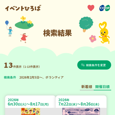
検索結果
13
検索条件を変更
件表示（1-13件表示）
検索条件
2026年2月5日～、ボランティア
新着順
開催日順
2026
2026
年
年
6
30
8
17
7
22
8
26
～
～
月
日(火)
月
日(月)
月
日(水)
月
日(水)