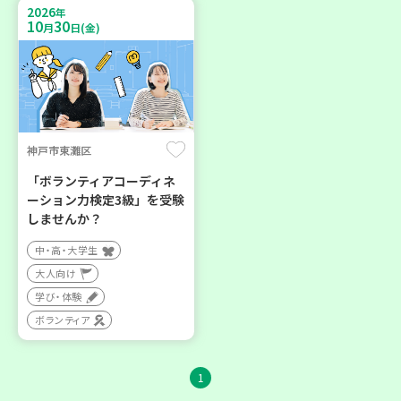
2026
年
10
30
月
日(金)
神戸市東灘区
「ボランティアコーディネ
ーション力検定3級」を受験
しませんか？
中・高・大学生
大人向け
学び・体験
ボランティア
1