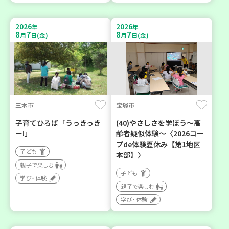
2026
2026
年
年
8
7
8
7
月
日(金)
月
日(金)
三木市
宝塚市
子育てひろば「うっきっき
(40)やさしさを学ぼう～高
ー!」
齢者疑似体験～〈2026コー
プde体験夏休み【第1地区
子ども
本部】〉
親子で楽しむ
子ども
学び・体験
親子で楽しむ
学び・体験