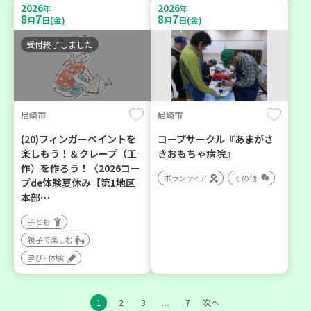
2026
2026
年
年
8
7
8
7
月
日(金)
月
日(金)
受付終了しました
尼崎市
尼崎市
(20)フィンガーペイントを
コープサークル『あまがさ
楽しもう！＆クレープ（工
きおもちゃ病院』
作）を作ろう！〈2026コー
ボランティア
その他
プde体験夏休み【第1地区
本部…
子ども
親子で楽しむ
学び・体験
1
2
3
7
次へ
…