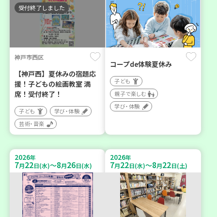
受付終了しました
神戸市西区
コープde体験夏休み
【神戸西】夏休みの宿題応
子ども
援！子どもの絵画教室 満
席！受付終了！
親子で楽しむ
学び・体験
子ども
学び・体験
芸術・音楽
2026
2026
年
年
7
22
8
26
7
22
8
22
～
～
月
日(水)
月
日(水)
月
日(水)
月
日(土)