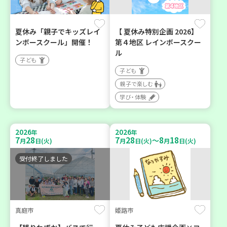
夏休み「親子でキッズレイ
【 夏休み特別企画 2026】
ンボースクール」開催！
第４地区 レインボースクー
ル
子ども
子ども
親子で楽しむ
学び・体験
2026
2026
年
年
7
28
7
28
8
18
～
月
日(火)
月
日(火)
月
日(火)
受付終了しました
真庭市
姫路市