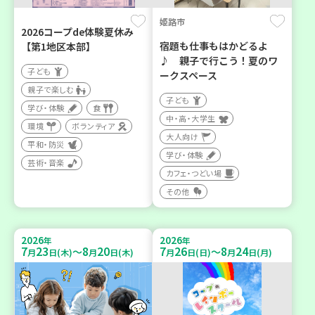
姫路市
2026コープde体験夏休み
宿題も仕事もはかどるよ
【第1地区本部】
♪ 親子で行こう！夏のワ
子ども
ークスペース
親子で楽しむ
子ども
学び・体験
食
中・高・大学生
環境
ボランティア
大人向け
平和・防災
学び・体験
芸術・音楽
カフェ・つどい場
その他
2026
2026
年
年
7
23
8
20
7
26
8
24
～
～
月
日(木)
月
日(木)
月
日(日)
月
日(月)