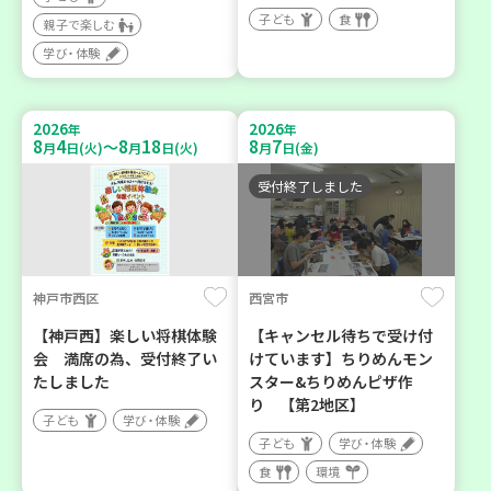
子ども
食
親子で楽しむ
学び・体験
2026
2026
年
年
8
4
8
18
8
7
～
月
日(火)
月
日(火)
月
日(金)
受付終了しました
神戸市西区
西宮市
【神戸西】楽しい将棋体験
【キャンセル待ちで受け付
会 満席の為、受付終了い
けています】ちりめんモン
たしました
スター&ちりめんピザ作
り 【第2地区】
子ども
学び・体験
子ども
学び・体験
食
環境