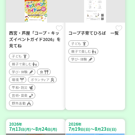
西宮・芦屋「コープ・キッ
コープ子育てひろば 一覧
ズイベントガイド2026」を
子ども
見てね
親子で楽しむ
子ども
学び・体験
親子で楽しむ
学び・体験
食
環境
ボランティア
平和・防災
芸術・音楽
野外活動
2026
2026
年
年
7
13
8
24
7
19
8
23
～
～
月
日(月)
月
日(月)
月
日(日)
月
日(日)