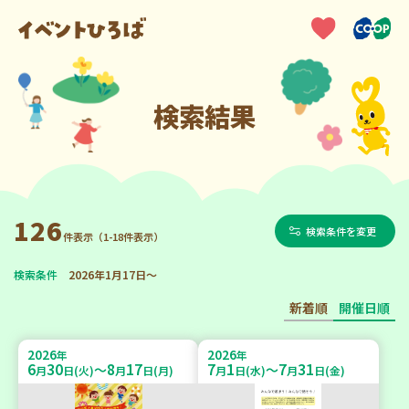
検索結果
126
検索条件を変更
件表示（1-18件表示）
検索条件
2026年1月17日～
新着順
開催日順
2026
2026
年
年
6
30
8
17
7
1
7
31
～
～
月
日(火)
月
日(月)
月
日(水)
月
日(金)